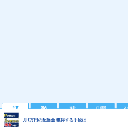
主要
国内
海外
IT 経済
ス
月1万円の配当金 獲得する手段は