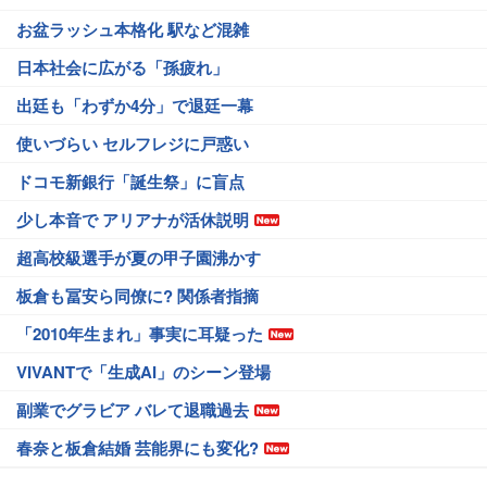
お盆ラッシュ本格化 駅など混雑
日本社会に広がる「孫疲れ」
出廷も「わずか4分」で退廷一幕
使いづらい セルフレジに戸惑い
ドコモ新銀行「誕生祭」に盲点
少し本音で アリアナが活休説明
超高校級選手が夏の甲子園沸かす
板倉も冨安ら同僚に? 関係者指摘
「2010年生まれ」事実に耳疑った
VIVANTで「生成AI」のシーン登場
副業でグラビア バレて退職過去
春奈と板倉結婚 芸能界にも変化?