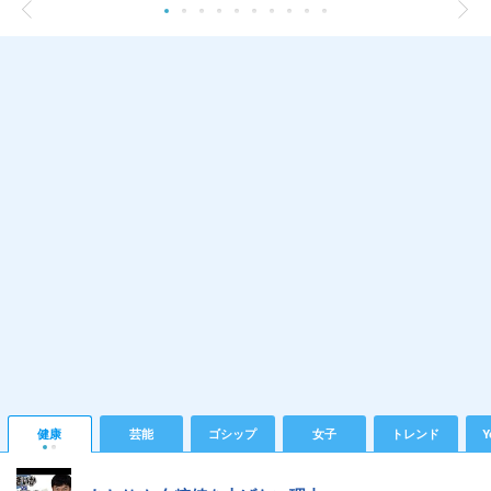
健康
芸能
ゴシップ
女子
トレンド
Y