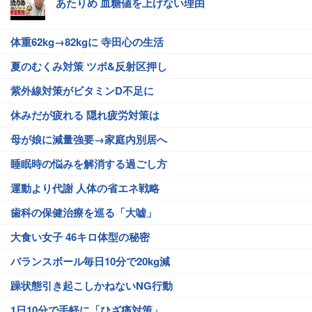
あたりめ 血糖値を上げない理由
体重62kg→82kgに 寺田心の生活
夏のむくみ対策 ツボ&反射区押し
紫外線対策がビタミンD不足に
休みだが疲れる 隠れ疲労対策は
母が娘に減量強要→家庭内別居へ
睡眠時の悩みを解消する過ごし方
運動より代謝 人体の省エネ戦略
歯科の保健治療を巡る「大嘘」
大食い女子 46キロ体型の秘密
バランスボール毎日10分で20kg減
躁状態引き起こしかねないNG行動
1日10分で手軽に「ひざ痛対策」