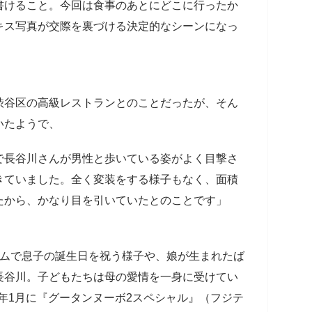
書けること。今回は食事のあとにどこに行ったか
キス写真が交際を裏づける決定的なシーンになっ
谷区の高級レストランとのことだったが、そん
いたようで、
で長谷川さんが男性と歩いている姿がよく目撃さ
きていました。全く変装をする様子もなく、面積
たから、かなり目を引いていたとのことです」
ムで息子の誕生日を祝う様子や、娘が生まれたば
長谷川。子どもたちは母の愛情を一身に受けてい
年1月に『グータンヌーボ2スペシャル』（フジテ