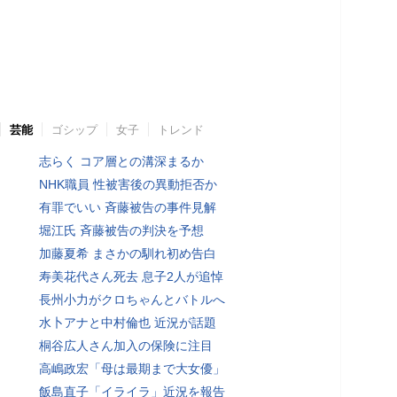
芸能
ゴシップ
女子
トレンド
志らく コア層との溝深まるか
NHK職員 性被害後の異動拒否か
有罪でいい 斉藤被告の事件見解
堀江氏 斉藤被告の判決を予想
加藤夏希 まさかの馴れ初め告白
寿美花代さん死去 息子2人が追悼
長州小力がクロちゃんとバトルへ
水卜アナと中村倫也 近況が話題
桐谷広人さん加入の保険に注目
高嶋政宏「母は最期まで大女優」
飯島直子「イライラ」近況を報告