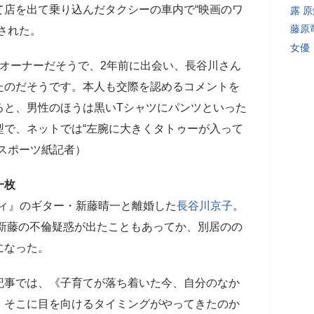
て店を出て乗り込んだタクシーの車内で“映画のワ
露 
藤原
された。
女優
オーナーだそうで、2年前に出会い、長谷川さん
たのだそうです。本人も交際を認めるコメントを
ると、男性のほうは黒いTシャツにパンツといった
型で、ネットでは“左腕に大きくタトゥーが入って
スポーツ紙記者）
一枚
ティ』のギター・新藤晴一と離婚した
長谷川京子
。
に新藤の不倫疑惑が出たこともあってか、別居のの
になった。
事では、《子育てが落ち着いた今、自分のなか
、そこに目を向けるタイミングがやってきたのか