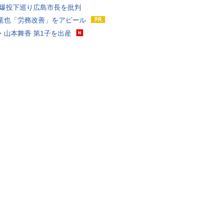
原爆投下巡り広島市長を批判
竜也「労務改善」をアピール
・山本舞香 第1子を出産