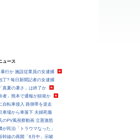
ニュース
に暴行か 施設従業員の女逮捕
包丁? 毎日新聞記者の女逮捕
「真夏の暑さ」は終了か
酔者」熊本で通報が頻発か
に自転車侵入 路側帯を逆走
駐車場から車落下 夫婦死傷
氏のPV風視察動画 立憲激怒
隣が民泊「トラウマなった」
新幹線の再開「8月中」示唆