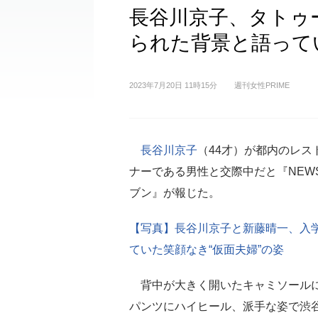
長谷川京子、タトゥ
られた背景と語って
2023年7月20日 11時15分
週刊女性PRIME
長谷川京子
（44才）が都内のレス
ナーである男性と交際中だと『NEW
ブン』が報じた。
【写真】長谷川京子と新藤晴一、入
ていた笑顔なき“仮面夫婦”の姿
背中が大きく開いたキャミソール
パンツにハイヒール、派手な姿で渋谷