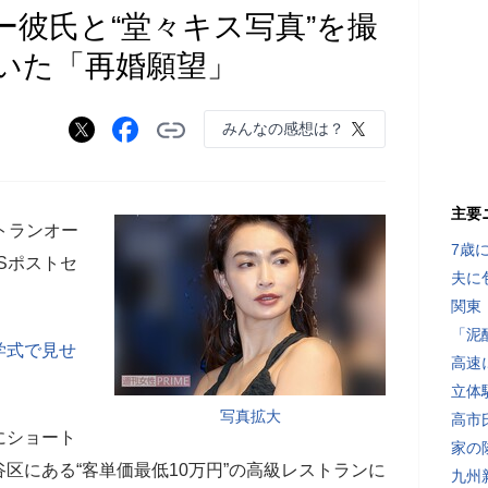
ー彼氏と“堂々キス写真”を撮
いた「再婚願望」
みんなの感想は？
主要
トランオー
7歳
Sポストセ
夫に
関東
「泥
学式で見せ
高速
立体
写真拡大
高市
にショート
家の
区にある“客単価最低10万円”の高級レストランに
九州