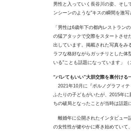
男性と入っていく長谷川の姿、そし
ンシーンのような”キスの瞬間を激写
「男性は6歳年下の都内レストランの
の猛アタックで交際をスタートさせ
出しています。掲載された写真をみ
ラフな格好ながらガッチリとした体
いる”ことも話題になっています」（
“バレてもいい”大胆交際を裏付ける
2021年10月に『ポルノグラフィ
ふたりの子どもがいたが、2015年
ちの破局となったことが当時は話題
離婚年に公開されたインタビュー記
の女性性が健やかに疼き始めていて