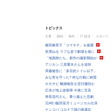
トピックス
主要
国内
海外
IT 経済
スポーツ
篠田麻里子「コマネチ」を披露
長濱ねる ラフな姿で劇場を後に
「地面師たち」新作の撮影開始か
アジカン 三原重夫さんを追悼
斉藤被告に「多目的トイレ以下」
みな実を守った? 粋な行動に称賛
ホモサピ 離婚報告を翌日撤回か
広末が地上波復帰 今後に言及
寿美花代さん、乗り越えた悲劇
元ME:I飯田栞月ミュージカル出演
ケンコバ コロナで謎の後遺症