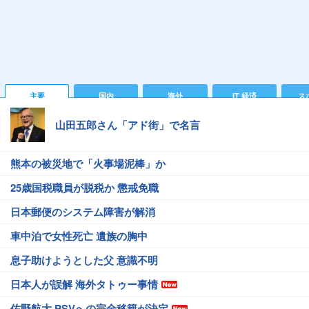
主要
国内
海外
IT 経済
ス
山田五郎さん「アド街」で名言
熊本の被災地で「火事場泥棒」か
25歳国税職員が脱税か 懲戒免職
日本郵便のシステム障害が解消
車中泊で女性死亡 遺族の胸中
息子助けようとした父 意識不明
日本人が誤解 海外タトゥー事情
佐野航大 PSVへの完全移籍が決定