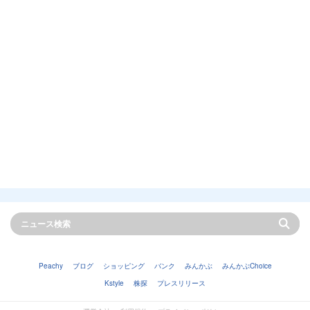
Peachy
ブログ
ショッピング
バンク
みんかぶ
みんかぶChoice
Kstyle
株探
プレスリリース