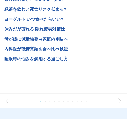
緑茶を飲むと死亡リスク低まる?
ヨーグルト いつ食べたらいい?
休みだが疲れる 隠れ疲労対策は
母が娘に減量強要→家庭内別居へ
内科医が低糖質麺を食べ比べ検証
睡眠時の悩みを解消する過ごし方