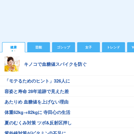
健康
芸能
ゴシップ
女子
トレンド
Y
キノコで血糖値スパイクを防ぐ
「モテるためのヒント」326人に
容姿と寿命 28年追跡で見えた差
あたりめ 血糖値を上げない理由
体重62kg→82kgに 寺田心の生活
夏のむくみ対策 ツボ&反射区押し
紫外線対策がビタミンD不足に