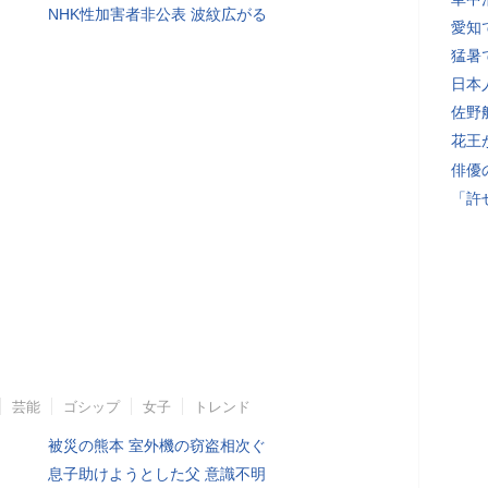
NHK性加害者非公表 波紋広がる
愛知
猛暑
日本
佐野
花王
俳優
「許
芸能
ゴシップ
女子
トレンド
被災の熊本 室外機の窃盗相次ぐ
息子助けようとした父 意識不明