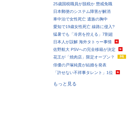
25歳国税職員が脱税か 懲戒免職
日本郵便のシステム障害が解消
車中泊で女性死亡 遺族の胸中
愛知で19歳女性死亡 線路に侵入?
猛暑でも「冷房を控える」7割超
日本人が誤解 海外タトゥー事情
佐野航大 PSVへの完全移籍が決定
花王が「焼肉店」限定オープン？
俳優の戸塚純貴が結婚を発表
「許せない不祥事タレント」1位
もっと見る