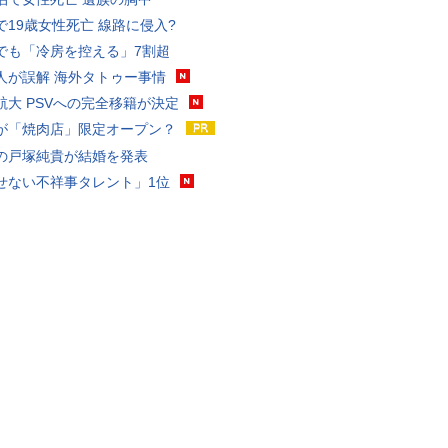
で19歳女性死亡 線路に侵入?
でも「冷房を控える」7割超
人が誤解 海外タトゥー事情
航大 PSVへの完全移籍が決定
が「焼肉店」限定オープン？
の戸塚純貴が結婚を発表
せない不祥事タレント」1位