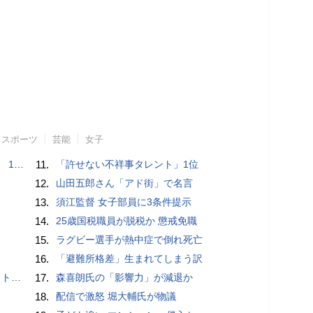
スポーツ
芸能
女子
で誘い出し
11.
「許せない不祥事タレント」1位
12.
山田五郎さん「アド街」で名言
13.
須江監督 女子部員に3条件提示
14.
25歳国税職員が脱税か 懲戒免職
15.
ラグビー選手が熱中症で倒れ死亡
16.
「避難所格差」生まれてしまう訳
岡山県警
17.
森喜朗氏の「影響力」が減退か
18.
配信で激怒 堀大輔氏が物議