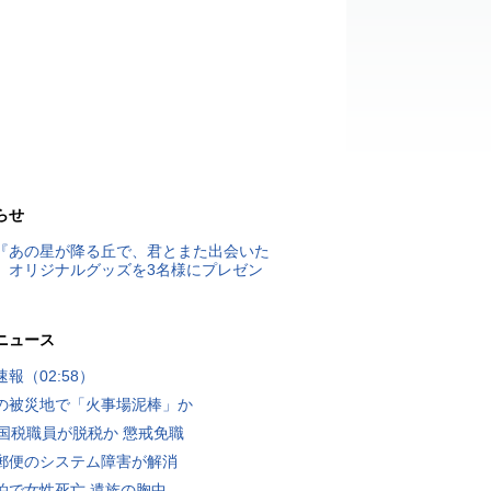
らせ
『あの星が降る丘で、君とまた出会いた
』オリジナルグッズを3名様にプレゼン
ニュース
報（02:58）
の被災地で「火事場泥棒」か
歳国税職員が脱税か 懲戒免職
郵便のシステム障害が解消
泊で女性死亡 遺族の胸中