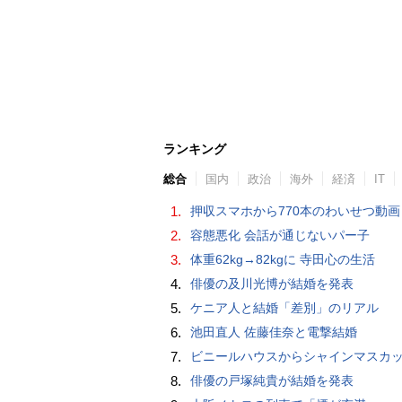
ランキング
総合
国内
政治
海外
経済
IT
1.
押収スマホから770本のわいせつ動画 15歳少女に酒と薬飲ませ性的暴行か 54歳男を再逮捕 「薬もありますよ」とSNS
2.
容態悪化 会話が通じないパー子
3.
体重62kg→82kgに 寺田心の生活
4.
俳優の及川光博が結婚を発表
5.
ケニア人と結婚「差別」のリアル
6.
池田直人 佐藤佳奈と電撃結婚
7.
ビニールハウスからシャインマスカット約200房を盗んだ疑い ネットで販売か 無職の男（42）逮捕 
8.
俳優の戸塚純貴が結婚を発表