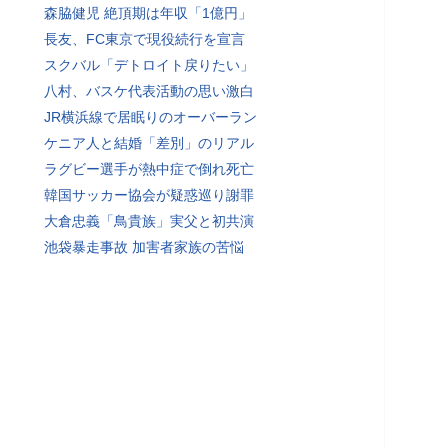
森脇健児 絶頂期は年収「1億円」
長友、FC東京で現役続行を宣言
スクバル「デトロイト戻りたい」
八村、バスケ代表活動の思い激白
JR横浜線で居眠りのオーバーラン
ケニア人と結婚「差別」のリアル
ラグビー選手が熱中症で倒れ死亡
韓国サッカー協会が疑惑巡り謝罪
大倉忠義「鳥貴族」実父と初共演
池袋暴走事故 加害者家族の苦悩