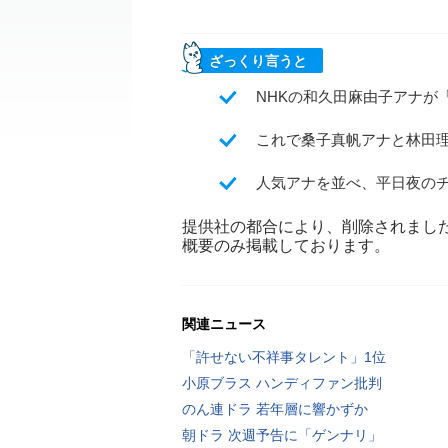
ざっくり言うと
NHKの和久田麻由子アナが「
これで桑子真帆アナと林田
人気アナを並べ、平日夜のチ
提供社の都合により、削除されまし
概要のみ掲載しております。
関連ニュース
「許せない不祥事タレント」1位
小原ブラス ハンディファン批判
のん連ドラ 若年層に響かずか
朝ドラ 次週予告に「ゲンナリ」