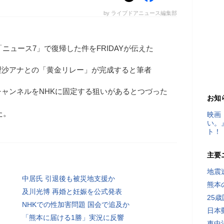
by ライブドアニュース編集部
ニュース7」で復帰した件をFRIDAYが伝えた
理沙アナとの「黄金リレー」が完成すると筆者
ャンネルをNHKに固定する狙いがあるとつづった
お知
た。
映画
い。
ト！
主要
地震速
中居氏 引退後も被災地支援か
熊本
及川光博 再婚と妊娠を公式発表
25
NHKでの性加害問題 国会で追及か
日本
「熊本に届ける1勝」実況に反響
車中