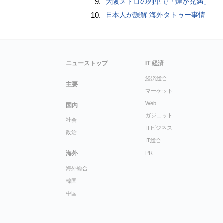
9.
大阪メトロの列車で「煙が充満」
10.
日本人が誤解 海外タトゥー事情
ニューストップ
IT 経済
経済総合
主要
マーケット
Web
国内
ガジェット
社会
ITビジネス
政治
IT総合
海外
PR
海外総合
韓国
中国