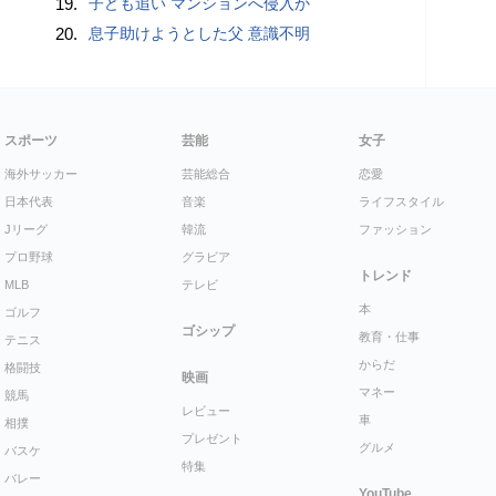
19.
子ども追い マンションへ侵入か
20.
息子助けようとした父 意識不明
スポーツ
芸能
女子
海外サッカー
芸能総合
恋愛
日本代表
音楽
ライフスタイル
Jリーグ
韓流
ファッション
プロ野球
グラビア
トレンド
MLB
テレビ
本
ゴルフ
ゴシップ
教育・仕事
テニス
からだ
格闘技
映画
マネー
競馬
レビュー
車
相撲
プレゼント
グルメ
バスケ
特集
バレー
YouTube