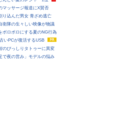
のマッサージ報道にX賛否
割り込んだ男女 青ざめ逃亡
自衛隊の生々しい映像が物議
をボロボロにする夏のNG行為
 古いPCが復活するUSB
智のびっしりタトゥーに異変
足で夜の営み」モデルの悩み