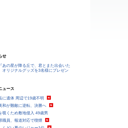
らせ
『あの星が降る丘で、君とまた出会いた
』オリジナルグッズを3名様にプレゼン
ニュース
岳に遺体 周辺で19歳不明
美和が難敵に逆転、決勝へ
を覗くため敷地侵入 49歳男
県職員、報道対応で喫煙
しんどい夏のレジャー1位