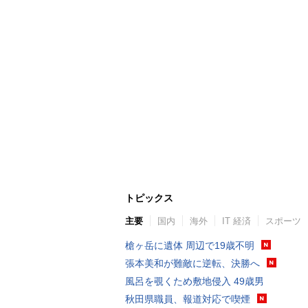
トピックス
主要
国内
海外
IT 経済
スポーツ
槍ヶ岳に遺体 周辺で19歳不明
張本美和が難敵に逆転、決勝へ
風呂を覗くため敷地侵入 49歳男
秋田県職員、報道対応で喫煙