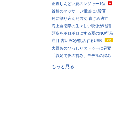
正直しんどい夏のレジャー1位
首相のマッサージ報道にX賛否
列に割り込んだ男女 青ざめ逃亡
海上自衛隊の生々しい映像が物議
頭皮をボロボロにする夏のNG行為
注目 古いPCが復活するUSB
大野智のびっしりタトゥーに異変
「義足で夜の営み」モデルの悩み
もっと見る