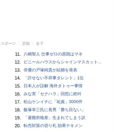
スポーツ
芸能
女子
11.
八嶋智人 仕事ゼロの原因はマネ
12.
ビニールハウスからシャインマスカット約200房を盗んだ疑い ネットで販売か 無職の男（42）逮捕 岡山県警
13.
俳優の戸塚純貴が結婚を発表
14.
「許せない不祥事タレント」1位
15.
日本人が誤解 海外タトゥー事情
16.
みな実「セクハラ」回想に絶叫
17.
松山ケンイチに「叱責」3000件
18.
飯塚幸三氏に長男「勝ち目ない」
19.
「避難所格差」生まれてしまう訳
20.
転売対策の切り札 効果テキメン