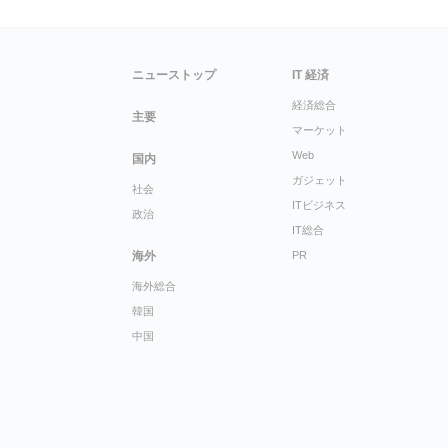
ニューストップ
IT 経済
経済総合
主要
マーケット
Web
国内
ガジェット
社会
ITビジネス
政治
IT総合
海外
PR
海外総合
韓国
中国