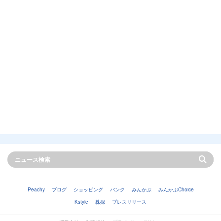
Peachy
ブログ
ショッピング
バンク
みんかぶ
みんかぶChoice
Kstyle
株探
プレスリリース