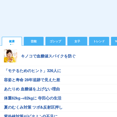
健康
芸能
ゴシップ
女子
トレンド
Y
キノコで血糖値スパイクを防ぐ
「モテるためのヒント」326人に
容姿と寿命 28年追跡で見えた差
あたりめ 血糖値を上げない理由
体重62kg→82kgに 寺田心の生活
夏のむくみ対策 ツボ&反射区押し
紫外線対策がビタミンD不足に