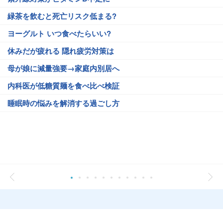
緑茶を飲むと死亡リスク低まる?
ヨーグルト いつ食べたらいい?
休みだが疲れる 隠れ疲労対策は
母が娘に減量強要→家庭内別居へ
内科医が低糖質麺を食べ比べ検証
睡眠時の悩みを解消する過ごし方