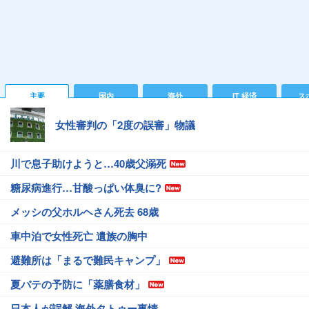
主要
国内
海外
IT 経済
ス
女性審判の「2度の誤審」物議
川で息子助けようと…40歳父溺死
糖尿病進行…甘酸っぱい体臭に?
メッシの父ホルヘさん死去 68歳
車中泊で女性死亡 遺族の胸中
避難所は「まるで難民キャンプ」
夏バテの予防に「薬膳食材」
日本人が誤解 海外タトゥー事情