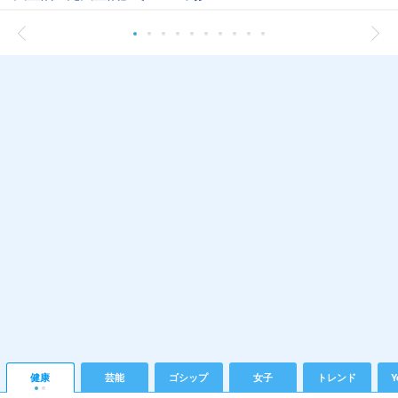
健康
芸能
ゴシップ
女子
トレンド
Y