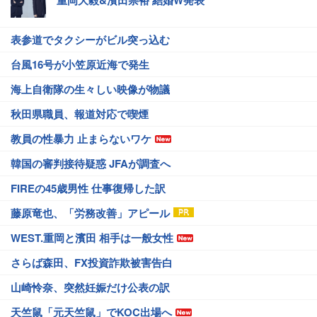
表参道でタクシーがビル突っ込む
台風16号が小笠原近海で発生
海上自衛隊の生々しい映像が物議
秋田県職員、報道対応で喫煙
教員の性暴力 止まらないワケ
韓国の審判接待疑惑 JFAが調査へ
FIREの45歳男性 仕事復帰した訳
藤原竜也、「労務改善」アピール
WEST.重岡と濱田 相手は一般女性
さらば森田、FX投資詐欺被害告白
山崎怜奈、突然妊娠だけ公表の訳
天竺鼠「元天竺鼠」でKOC出場へ