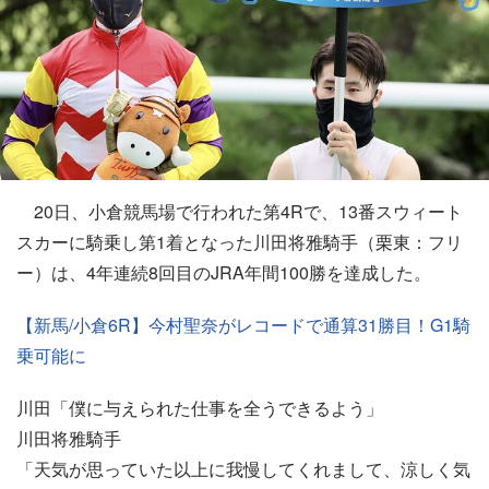
20日、小倉競馬場で行われた第4Rで、13番スウィート
スカーに騎乗し第1着となった川田将雅騎手（栗東：フリ
ー）は、4年連続8回目のJRA年間100勝を達成した。
【新馬/小倉6R】今村聖奈がレコードで通算31勝目！G1騎
乗可能に
川田「僕に与えられた仕事を全うできるよう」
川田将雅騎手
「天気が思っていた以上に我慢してくれまして、涼しく気