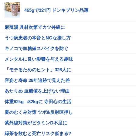
465gで321円 ドンキプリン品薄
麻辣湯 具材次第でカツ丼級に
うつ病患者の本音とNGな接し方
キノコで血糖値スパイクを防ぐ
メンタルに良い影響を与える趣味
「モテるためのヒント」326人に
容姿と寿命 28年追跡で見えた差
あたりめ 血糖値を上げない理由
体重62kg→82kgに 寺田心の生活
夏のむくみ対策 ツボ&反射区押し
紫外線対策がビタミンD不足に
緑茶を飲むと死亡リスク低まる?