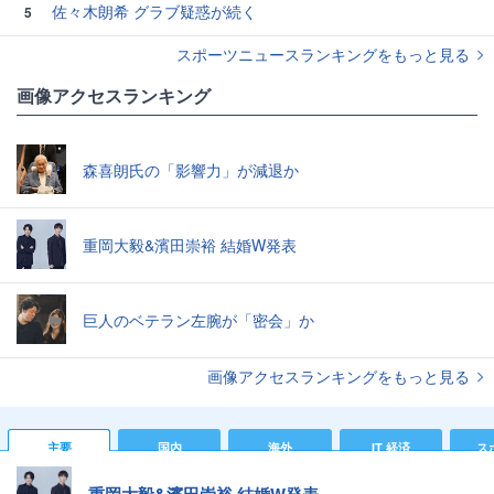
佐々木朗希 グラブ疑惑が続く
5
スポーツニュースランキングをもっと見る
画像アクセスランキング
森喜朗氏の「影響力」が減退か
重岡大毅&濱田崇裕 結婚W発表
巨人のベテラン左腕が「密会」か
画像アクセスランキングをもっと見る
主要
国内
海外
IT 経済
ス
重岡大毅&濱田崇裕 結婚W発表