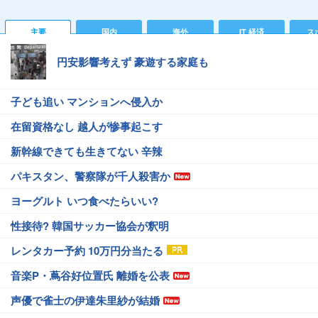
主要
国内
海外
IT 経済
ス
円安影響考えず 豪遊する家庭も
子ども追い マンションへ侵入か
在留資格なし 越人が惨事起こす
新幹線できても生きてない 辛辣
パキスタン、警察隊が千人殺害か
ヨーグルト いつ食べたらいい?
性接待? 韓国サッカー協会が釈明
レンタカー予約 10万円分当たる
音楽P・蔦谷好位置氏 離婚を公表
声優で雀士の伊達朱里紗が結婚