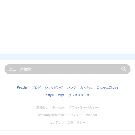
Peachy
ブログ
ショッピング
バンク
みんかぶ
みんかぶChoice
Kstyle
株探
プレスリリース
運営会社
利用規約
プライバシーポリシー
livedoorお客様サポートセンター
livedoor
コンテンツ・広告ポリシー