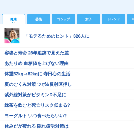
健康
芸能
ゴシップ
女子
トレンド
Y
「モテるためのヒント」326人に
容姿と寿命 28年追跡で見えた差
あたりめ 血糖値を上げない理由
体重62kg→82kgに 寺田心の生活
夏のむくみ対策 ツボ&反射区押し
紫外線対策がビタミンD不足に
緑茶を飲むと死亡リスク低まる?
ヨーグルト いつ食べたらいい?
休みだが疲れる 隠れ疲労対策は