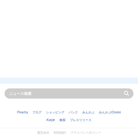
Peachy
ブログ
ショッピング
バンク
みんかぶ
みんかぶChoice
Kstyle
株探
プレスリリース
運営会社
利用規約
プライバシーポリシー