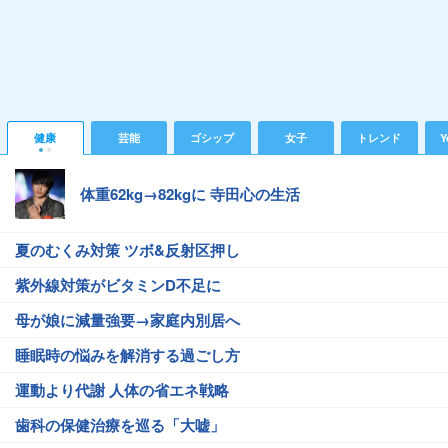
健康
芸能
ゴシップ
女子
トレンド
Y
体重62kg→82kgに 寺田心の生活
夏のむくみ対策 ツボ&反射区押し
紫外線対策がビタミンD不足に
母が娘に減量強要→家庭内別居へ
睡眠時の悩みを解消する過ごし方
運動より代謝 人体の省エネ戦略
歯科の保健治療を巡る「大嘘」