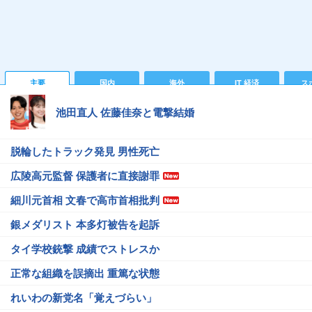
主要
国内
海外
IT 経済
ス
池田直人 佐藤佳奈と電撃結婚
脱輪したトラック発見 男性死亡
広陵高元監督 保護者に直接謝罪
細川元首相 文春で高市首相批判
銀メダリスト 本多灯被告を起訴
タイ学校銃撃 成績でストレスか
正常な組織を誤摘出 重篤な状態
れいわの新党名「覚えづらい」