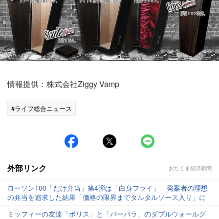
情報提供：株式会社Ziggy Vamp
#ライフ総合ニュース
外部リンク
おたくま経済新聞
ローソン100「だけ弁当」第4弾は「白身フライ」 発案者の理想
の弁当を追求した結果「価格の限界までタルタルソース入り」に
ミッフィーの友達「ボリス」と「バーバラ」のダブルウォールグ