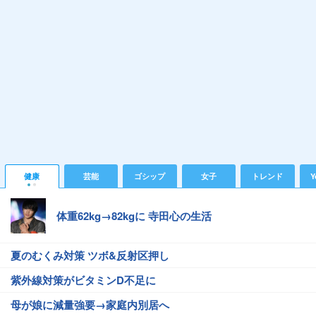
健康
芸能
ゴシップ
女子
トレンド
Y
体重62kg→82kgに 寺田心の生活
夏のむくみ対策 ツボ&反射区押し
紫外線対策がビタミンD不足に
母が娘に減量強要→家庭内別居へ