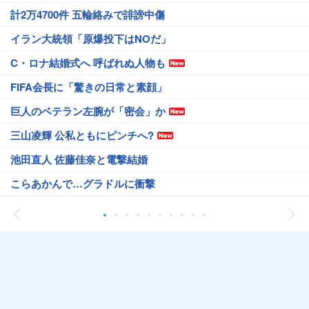
計2万4700件 五輪絡みで誹謗中傷
イラン大統領「原爆投下はNOだ」
C・ロナ結婚式へ 呼ばれぬ人物も
FIFA会長に「驚きの日常と素顔」
巨人のベテラン左腕が「密会」か
三山凌輝 公私ともにピンチへ?
池田直人 佐藤佳奈と電撃結婚
こらあかんで…グラドルに衝撃