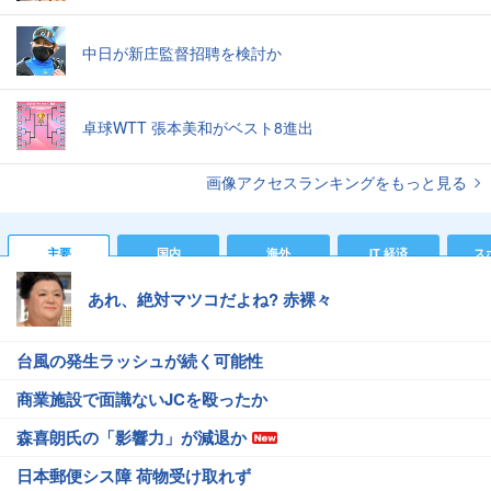
中日が新庄監督招聘を検討か
卓球WTT 張本美和がベスト8進出
画像アクセスランキングをもっと見る
主要
国内
海外
IT 経済
ス
あれ、絶対マツコだよね? 赤裸々
台風の発生ラッシュが続く可能性
商業施設で面識ないJCを殴ったか
森喜朗氏の「影響力」が減退か
日本郵便シス障 荷物受け取れず