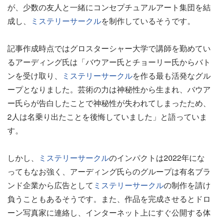
が、少数の友人と一緒にコンセプチュアルアート集団を結
成し、
ミステリーサークル
を制作しているそうです。
記事作成時点ではグロスターシャー大学で講師を勤めてい
るアーディング氏は「バウアー氏とチョーリー氏からバト
ンを受け取り、
ミステリーサークル
を作る最も活発なグル
ープとなりました。芸術の力は神秘性から生まれ、バウア
ー氏らが告白したことで神秘性が失われてしまったため、
2人は名乗り出たことを後悔していました」と語っていま
す。
しかし、
ミステリーサークル
のインパクトは2022年にな
ってもなお強く、アーディング氏らのグループは有名ブラ
ンド企業から広告として
ミステリーサークル
の制作を請け
負うこともあるそうです。また、作品を完成させるとドロ
ーン写真家に連絡し、インターネット上にすぐ公開する体