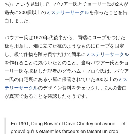
ち)」という見出しで、バウアー氏とチョーリー氏の2人が
過去に200個以上の
ミステリーサークル
を作ったことを告
白しました。
バウアー氏は1970年代後半から、両端にロープをつけた
板を用意し、畑に立てた杭のようなものにロープを固定
し、板で作物を踏み倒すだけで簡単に
ミステリーサークル
を作れることに気づいたとのこと。当時バウアー氏とチョ
ーリー氏を取材した記者のグラハム・ブロウ氏は、バウア
ー氏の自宅裏にある小屋に保管されていた200以上の
ミス
テリーサークル
のデザイン資料をチェックし、2人の告白
が真実であることを確認したそうです。
En 1991, Doug Bower et Dave Chorley ont avoué… et
prouvé qu’ils étaient les farceurs en faisant un crop