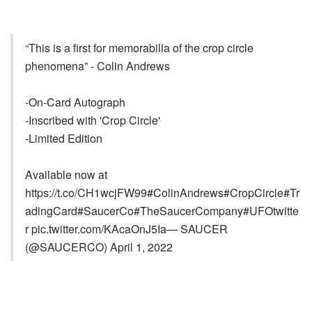
“This is a first for memorabilia of the crop circle
phenomena” - Colin Andrews
-On-Card Autograph
-Inscribed with 'Crop Circle'
-Limited Edition
Available now at
https://t.co/CH1wcjFW99#ColinAndrews#CropCircle#Tr
adingCard#SaucerCo#TheSaucerCompany#UFOtwitte
r pic.twitter.com/KAcaOnJ5Ia— SAUCER
(@SAUCERCO) April 1, 2022