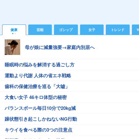
健康
芸能
ゴシップ
女子
トレンド
Y
母が娘に減量強要→家庭内別居へ
睡眠時の悩みを解消する過ごし方
運動より代謝 人体の省エネ戦略
歯科の保健治療を巡る「大嘘」
大食い女子 46キロ体型の秘密
バランスボール毎日10分で20kg減
躁状態引き起こしかねないNG行動
キウイを食べる際の3つの注意点