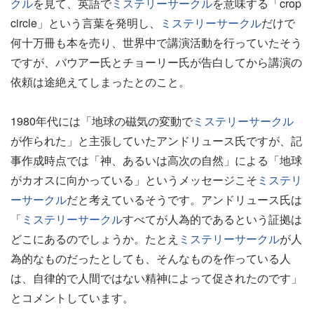
クル
を見て、英語で
ミステリーサークル
を意味する「crop
circle」という言葉を発明し、
ミステリーサークル
だけで
何十万冊も本を売り、世界中で講演活動を行っていたそう
ですが、バウアー氏とチョーリー氏が告白してから講演の
依頼は途絶えてしまったとのこと。
1980年代には「地球の磁気の変動で
ミステリーサークル
が作られた」と主張していたアンドリュース氏ですが、記
事作成時点では「神、あるいは高次の自然」による「地球
がカオスに向かっている」というメッセージこそ
ミステリ
ーサークル
だと考えているそうです。アンドリュース氏は
「
ミステリーサークル
すべてが人為的であるという証拠は
どこにあるのでしょうか。たとえ
ミステリーサークル
が人
為的なものだったとしても、そんなものを作っている人
は、自律的で人間ではない精神によって促されたのです」
とコメントしています。