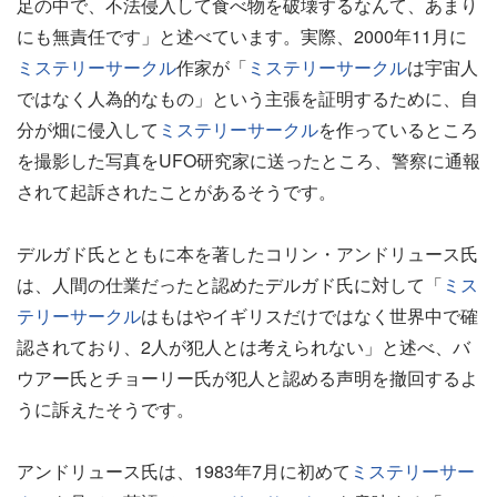
足の中で、不法侵入して食べ物を破壊するなんて、あまり
にも無責任です」と述べています。実際、2000年11月に
ミステリーサークル
作家が「
ミステリーサークル
は宇宙人
ではなく人為的なもの」という主張を証明するために、自
分が畑に侵入して
ミステリーサークル
を作っているところ
を撮影した写真をUFO研究家に送ったところ、警察に通報
されて起訴されたことがあるそうです。
デルガド氏とともに本を著したコリン・アンドリュース氏
は、人間の仕業だったと認めたデルガド氏に対して「
ミス
テリーサークル
はもはやイギリスだけではなく世界中で確
認されており、2人が犯人とは考えられない」と述べ、バ
ウアー氏とチョーリー氏が犯人と認める声明を撤回するよ
うに訴えたそうです。
アンドリュース氏は、1983年7月に初めて
ミステリーサー