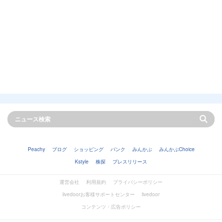
Peachy
ブログ
ショッピング
バンク
みんかぶ
みんかぶChoice
Kstyle
株探
プレスリリース
運営会社
利用規約
プライバシーポリシー
livedoorお客様サポートセンター
livedoor
コンテンツ・広告ポリシー