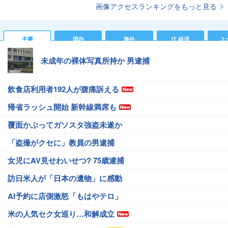
画像アクセスランキングをもっと見る
主要
国内
海外
IT 経済
ス
未成年の裸体写真所持か 男逮捕
飲食店利用者192人が腹痛訴える
帰省ラッシュ開始 新幹線満席も
覆面かぶってガソスタ強盗未遂か
「盗撮がクセに」教員の男逮捕
女児にAV見せわいせつ? 75歳逮捕
訪日米人が「日本の遺物」に感動
AI予約に店側激怒「もはやテロ」
米の人気セク女巡り…和解成立