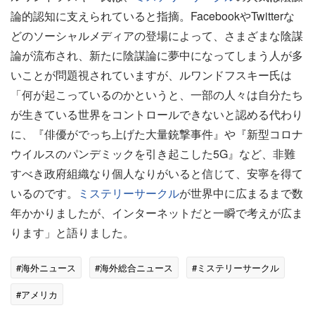
論的認知に支えられていると指摘。FacebookやTwitterな
どのソーシャルメディアの登場によって、さまざまな陰謀
論が流布され、新たに陰謀論に夢中になってしまう人が多
いことが問題視されていますが、ルワンドフスキー氏は
「何が起こっているのかというと、一部の人々は自分たち
が生きている世界をコントロールできないと認める代わり
に、『俳優がでっち上げた大量銃撃事件』や『新型コロナ
ウイルスのパンデミックを引き起こした5G』など、非難
すべき政府組織なり個人なりがいると信じて、安寧を得て
いるのです。
ミステリーサークル
が世界中に広まるまで数
年かかりましたが、インターネットだと一瞬で考えが広ま
ります」と語りました。
#海外ニュース
#海外総合ニュース
#ミステリーサークル
#アメリカ