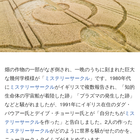
畑の作物の一部がなぎ倒され、一晩のうちに刻まれた巨大
な幾何学模様が「
ミステリーサークル
」です。1980年代
に
ミステリーサークル
がイギリスで複数報告され、「知的
生命体の宇宙船が着陸した跡」「プラズマの発生した跡」
などと騒がれましたが、1991年にイギリス在住のダグ・
バウアー氏とデイブ・チョーリー氏とが「自分たちが
ミス
テリーサークル
を作った」と告白しました。2人の作った
ミステリーサークル
がどのように世界を騒がせたのかを、
ニューヨーク・タイムズがまとめています。