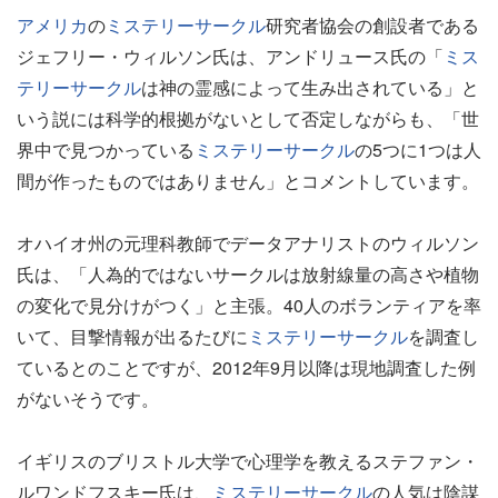
アメリカ
の
ミステリーサークル
研究者協会の創設者である
ジェフリー・ウィルソン氏は、アンドリュース氏の「
ミス
テリーサークル
は神の霊感によって生み出されている」と
いう説には科学的根拠がないとして否定しながらも、「世
界中で見つかっている
ミステリーサークル
の5つに1つは人
間が作ったものではありません」とコメントしています。
オハイオ州の元理科教師でデータアナリストのウィルソン
氏は、「人為的ではないサークルは放射線量の高さや植物
の変化で見分けがつく」と主張。40人のボランティアを率
いて、目撃情報が出るたびに
ミステリーサークル
を調査し
ているとのことですが、2012年9月以降は現地調査した例
がないそうです。
イギリスのブリストル大学で心理学を教えるステファン・
ルワンドフスキー氏は、
ミステリーサークル
の人気は陰謀