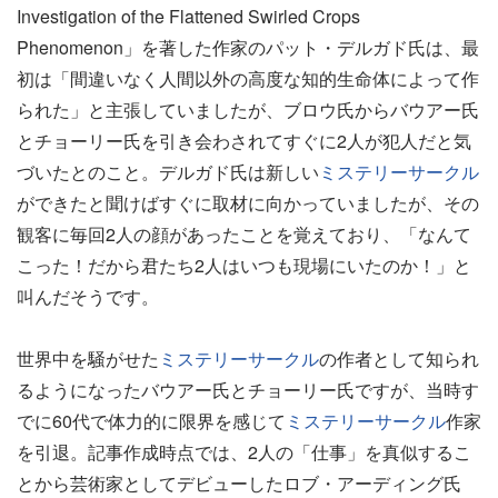
Investigation of the Flattened Swirled Crops
Phenomenon」を著した作家のパット・デルガド氏は、最
初は「間違いなく人間以外の高度な知的生命体によって作
られた」と主張していましたが、ブロウ氏からバウアー氏
とチョーリー氏を引き会わされてすぐに2人が犯人だと気
づいたとのこと。デルガド氏は新しい
ミステリーサークル
ができたと聞けばすぐに取材に向かっていましたが、その
観客に毎回2人の顔があったことを覚えており、「なんて
こった！だから君たち2人はいつも現場にいたのか！」と
叫んだそうです。
世界中を騒がせた
ミステリーサークル
の作者として知られ
るようになったバウアー氏とチョーリー氏ですが、当時す
でに60代で体力的に限界を感じて
ミステリーサークル
作家
を引退。記事作成時点では、2人の「仕事」を真似するこ
とから芸術家としてデビューしたロブ・アーディング氏