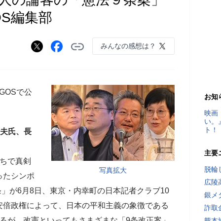
OS編集部
みんなの感想は？
OGOSで公
お知
映画
い。
ト！
達夫氏、長
主要
たちで真剣
脱輪
写真拡大
ったシンポ
広陵
条」が6月8日、東京・内幸町の日本記者クラブ10
銀メ
安倍政権によって、日本の平和主義の象徴である
詐取
るが、改憲といってもさまざまな「9条改正案」
熊本