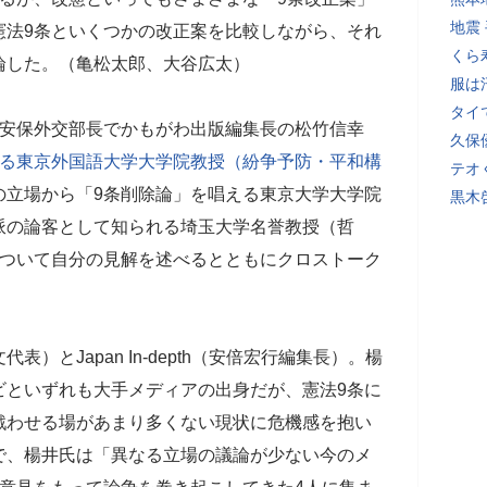
地震
憲法9条といくつかの改正案を比較しながら、それ
くら
論した。（亀松太郎、大谷広太）
服は
タイ
党安保外交部長でかもがわ出版編集長の松竹信幸
久保
える東京外国語大学大学院教授（紛争予防・平和構
テオ
の立場から「9条削除論」を唱える東京大学大学院
黒木
派の論客として知られる埼玉大学名誉教授（哲
について自分の見解を述べるとともにクロストーク
）とJapan In-depth（安倍宏行編集長）。楊
ビといずれも大手メディアの出身だが、憲法9条に
戦わせる場があまり多くない現状に危機感を抱い
で、楊井氏は「異なる立場の議論が少ない今のメ