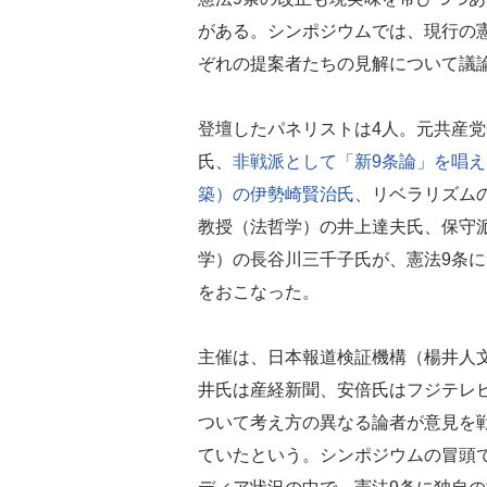
がある。シンポジウムでは、現行の
ぞれの提案者たちの見解について議
登壇したパネリストは4人。元共産
氏、
非戦派として「新9条論」を唱
築）の伊勢崎賢治氏
、リベラリズム
教授（法哲学）の井上達夫氏、保守
学）の長谷川三千子氏が、憲法9条
をおこなった。
主催は、日本報道検証機構（楊井人文代表
井氏は産経新聞、安倍氏はフジテレ
ついて考え方の異なる論者が意見を
ていたという。シンポジウムの冒頭