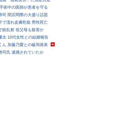
 手術中の医師が患者を守る
寿司 閉店間際の大盛り話題
汗で濡れ皮膚乾燥 男性死亡
で銃乱射 祖父母も殺害か
優太 10代女性との結婚報告
くん 加藤乃愛との破局発表
啓司氏 逮捕されていたか