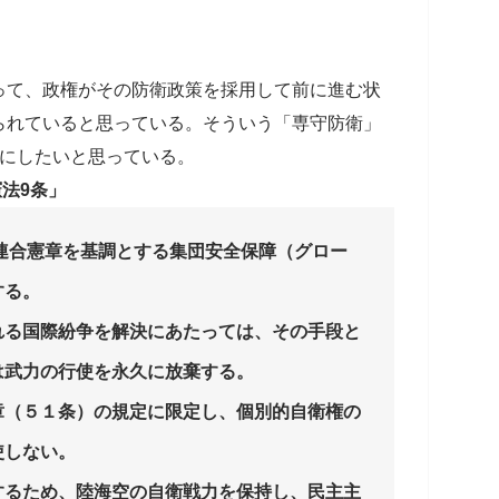
って、政権がその防衛政策を採用して前に進む状
られていると思っている。そういう「専守防衛」
切にしたいと思っている。
法9条」
連合憲章を基調とする集団安全保障（グロー
する。
れる国際紛争を解決にあたっては、その手段と
は武力の行使を永久に放棄する。
章（５１条）の規定に限定し、個別的自衛権の
使しない。
するため、陸海空の自衛戦力を保持し、民主主