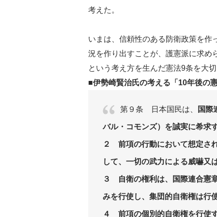
考えた。
いまは、信頼性のある防衛政策を作
況を作り出すことが、護憲派に求め
という考え方を生んだ憲法9条を大
■伊勢崎賢治氏の考える「10年後の憲
第９条 日本国民は、
国際
バル・コモンズ）を誠実に希求
２ 前項の行動において想定さ
して、一切の武力による威嚇又
３ 自衛の権利は、国際連合憲
みを行使し、集団的自衛権は行
４ 前項の個別的自衛権を行使