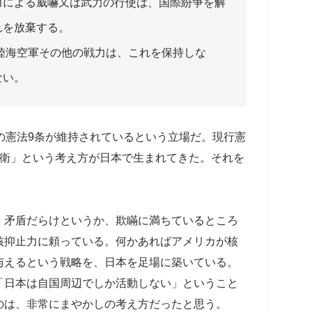
力による威嚇又は武力の行使は、国際紛争を解
れを放棄する。
陸海空軍その他の戦力は、これを保持しな
ない。
の憲法9条が維持されているという立場だ。現行憲
防衛」という考え方が日本で生まれてきた。それを
、矛盾だらけというか、欺瞞に満ちているところ
核抑止力に頼っている。何かあればアメリカが核
与えるという戦略を、日本を足場に築いている。
「日本は自国周辺でしか活動しない」ということ
のは、非常にまやかしの考え方だったと思う。