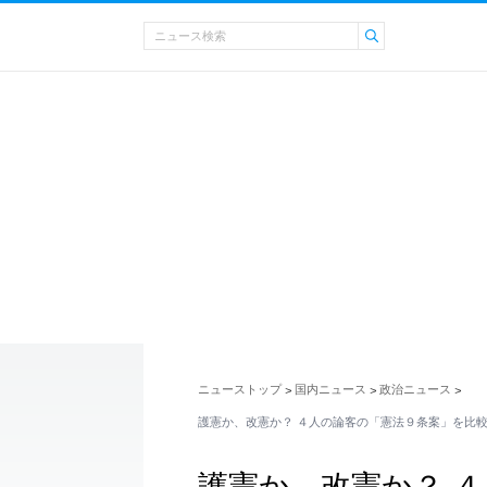
ニューストップ
国内ニュース
政治ニュース
>
>
>
護憲か、改憲か？ ４人の論客の「憲法９条案」を比較する
護憲か、改憲か？ 