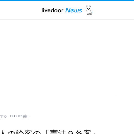
 - BLOGOS編…
４人の論客の「憲法９条案」