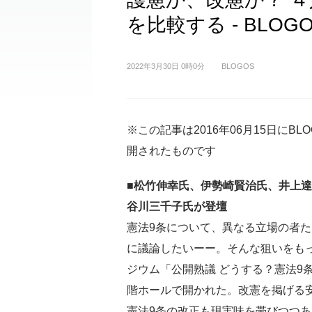
を比較する - BLOG
2022年3月30日 0時0分
BLOGOS
※この記事は2016年06月15日にBL
開されたものです
■松竹伸幸氏、伊勢崎賢治氏、井上
谷川三千子氏が登壇
憲法9条について、異なる立場の者
に議論したいーー。そんな狙いをも
ジウム「公開熟議 どうする？憲法9
階ホールで開かれた。改憲を掲げる
憲法9条の改正も現実味を帯びつつあ