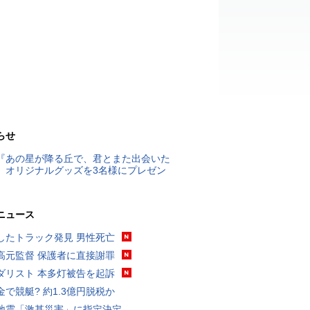
らせ
『あの星が降る丘で、君とまた出会いた
』オリジナルグッズを3名様にプレゼン
ニュース
したトラック発見 男性死亡
高元監督 保護者に直接謝罪
ダリスト 本多灯被告を起訴
金で競艇? 約1.3億円脱税か
地震「激甚災害」に指定決定