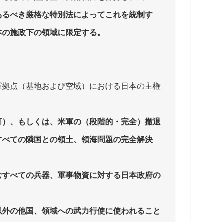
あるべき厳格な特別法によってこれを統制す
本の施政下の領域に限定する。
軍拠点（基地および空域）における日本の主権
可）、もしくは、米軍の（段階的・完全）撤退
すべての隣国との領土、領海問題の完全解決
むすべての兵器、軍事物資に対する日本政府の
以外の他国、領域への武力行使に使われること