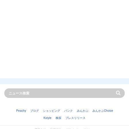
Peachy
ブログ
ショッピング
バンク
みんかぶ
みんかぶChoice
Kstyle
株探
プレスリリース