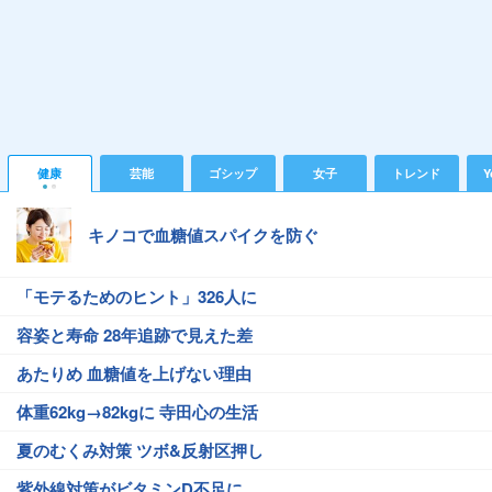
健康
芸能
ゴシップ
女子
トレンド
Y
キノコで血糖値スパイクを防ぐ
「モテるためのヒント」326人に
容姿と寿命 28年追跡で見えた差
あたりめ 血糖値を上げない理由
体重62kg→82kgに 寺田心の生活
夏のむくみ対策 ツボ&反射区押し
紫外線対策がビタミンD不足に