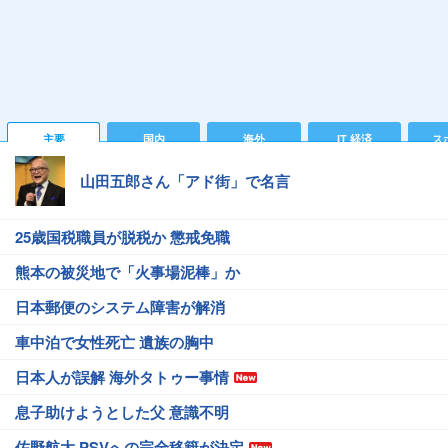
主要
国内
海外
IT 経済
ス
山田五郎さん「アド街」で名言
25歳国税職員が脱税か 懲戒免職
熊本の被災地で「火事場泥棒」か
日本郵便のシステム障害が解消
車中泊で女性死亡 遺族の胸中
日本人が誤解 海外タトゥー事情
息子助けようとした父 意識不明
佐野航大 PSVへの完全移籍が決定