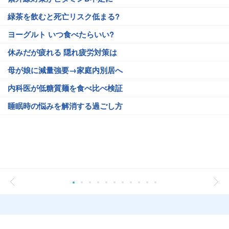
緑茶を飲むと死亡リスク低まる?
ヨーグルト いつ食べたらいい?
休みだが疲れる 隠れ疲労対策は
母が娘に減量強要→家庭内別居へ
内科医が低糖質麺を食べ比べ検証
睡眠時の悩みを解消する過ごし方