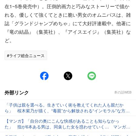
在1~5巻発売中）。圧倒的画力と巧みなストーリーで描か
れる、優しくて強くてときに脆い男女のオムニバスは、雑
誌「グランドジャンプめちゃ」にて大好評連載中。他著に
『竜の結晶』（集英社）、『アイスエイジ』（集英社）な
ど。
#ライフ総合ニュース
外部リンク
本の話WEB
「子供は親を選べる。生きていく術を教えてくれた人も親だか
ら」 桜木紫乃が描く、“毒親”から解放される“インモラル”な方
法 桜木紫乃さん×もんでんあきこさん#2
【マンガ】「自分の奥にこんな快感があることも知らなかっ
た」 指が6本ある男は、同衾した女を惑わせていく… マンガ
『ブルース』第1話