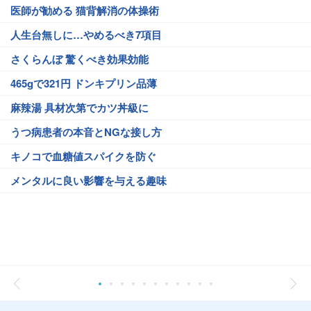
医師が勧める 猫背解消の体操術
人生台無しに…やめるべき7項目
さくらんぼ 驚くべき効果効能
465gで321円 ドンキプリン品薄
麻辣湯 具材次第でカツ丼級に
うつ病患者の本音とNGな接し方
キノコで血糖値スパイクを防ぐ
メンタルに良い影響を与える趣味