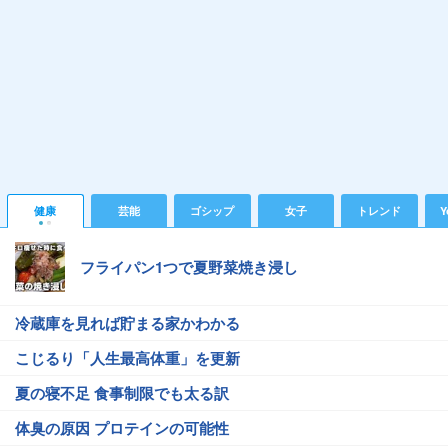
健康
芸能
ゴシップ
女子
トレンド
Y
フライパン1つで夏野菜焼き浸し
冷蔵庫を見れば貯まる家かわかる
こじるり「人生最高体重」を更新
夏の寝不足 食事制限でも太る訳
体臭の原因 プロテインの可能性