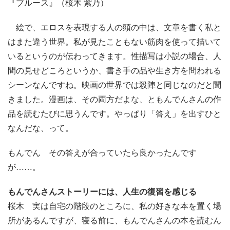
『ブルース』（桜木 紫乃）
絵で、エロスを表現する人の頭の中は、文章を書く私と
はまた違う世界。私が見たこともない筋肉を使って描いて
いるというのが伝わってきます。性描写は小説の場合、人
間の見せどころというか、書き手の品や生き方を問われる
シーンなんですね。映画の世界では殺陣と同じなのだと聞
きました。漫画は、その両方だよな、ともんでんさんの作
品を読むたびに思うんです。やっぱり「答え」を出すひと
なんだな、って。
もんでん その答えが合っていたら良かったんです
が……。
もんでんさんストーリーには、人生の復習を感じる
桜木 実は自宅の階段のところに、私の好きな本を置く場
所があるんですが、寝る前に、もんでんさんの本を読むん