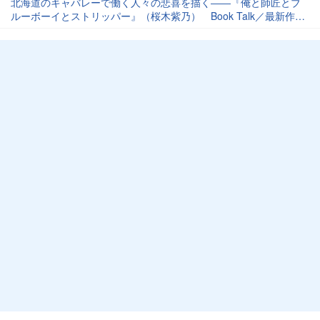
北海道のキャバレーで働く人々の悲喜を描く――『俺と師匠とブ
ルーボーイとストリッパー』（桜木紫乃） Book Talk／最新作を
語る