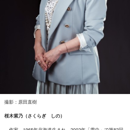
撮影：原田直樹
桜木紫乃（さくらぎ しの）
作家。1965年北海道生まれ。2002年「雪虫」で第82回