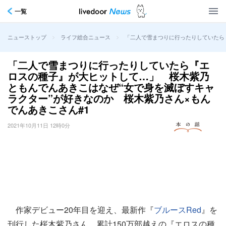
一覧
>
>
「二人で雪まつりに行ったりしていたら
ニューストップ
ライフ総合ニュース
「二人で雪まつりに行ったりしていたら『エ
ロスの種子』が大ヒットして…」 桜木紫乃
ともんでんあきこはなぜ“女で身を滅ぼすキャ
ラクター”が好きなのか 桜木紫乃さん×もん
でんあきこさん#1
2021年10月11日 12時0分
作家デビュー20年目を迎え、最新作『
ブルースRed
』を
刊行した桜木紫乃さん。累計150万部越えの『エロスの種