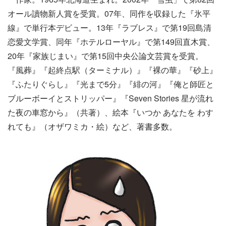
オール讀物新人賞を受賞。07年、同作を収録した『氷平
線』で単行本デビュー。13年『ラブレス』で第19回島清
恋愛文学賞、同年『ホテルローヤル』で第149回直木賞、
20年『家族じまい』で第15回中央公論文芸賞を受賞。
『風葬』『起終点駅（ターミナル）』『裸の華』『砂上』
『ふたりぐらし』『光まで5分』『緋の河』『俺と師匠と
ブルーボーイとストリッパー』『Seven Stories 星が流れ
た夜の車窓から』（共著）、絵本『いつか あなたを わす
れても』（オザワミカ・絵）など、著書多数。