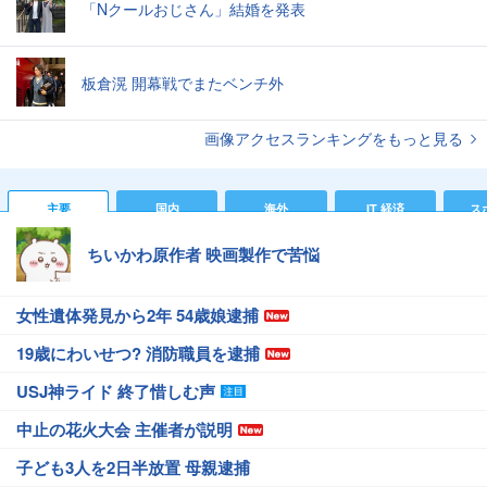
「Nクールおじさん」結婚を発表
板倉滉 開幕戦でまたベンチ外
画像アクセスランキングをもっと見る
主要
国内
海外
IT 経済
ス
ちいかわ原作者 映画製作で苦悩
女性遺体発見から2年 54歳娘逮捕
19歳にわいせつ? 消防職員を逮捕
USJ神ライド 終了惜しむ声
中止の花火大会 主催者が説明
子ども3人を2日半放置 母親逮捕