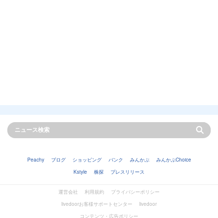
Peachy
ブログ
ショッピング
バンク
みんかぶ
みんかぶChoice
Kstyle
株探
プレスリリース
運営会社
利用規約
プライバシーポリシー
livedoorお客様サポートセンター
livedoor
コンテンツ・広告ポリシー