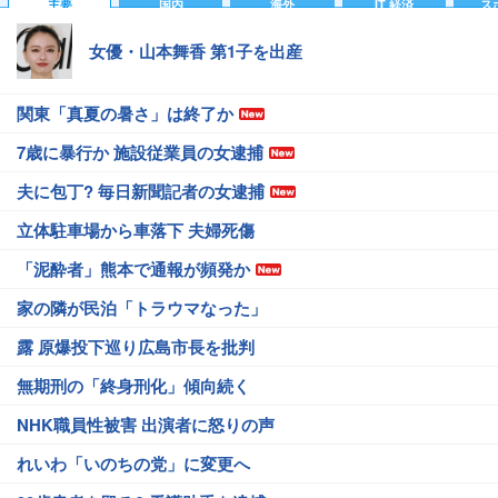
主要
国内
海外
IT 経済
ス
女優・山本舞香 第1子を出産
関東「真夏の暑さ」は終了か
7歳に暴行か 施設従業員の女逮捕
夫に包丁? 毎日新聞記者の女逮捕
立体駐車場から車落下 夫婦死傷
「泥酔者」熊本で通報が頻発か
家の隣が民泊「トラウマなった」
露 原爆投下巡り広島市長を批判
無期刑の「終身刑化」傾向続く
NHK職員性被害 出演者に怒りの声
れいわ「いのちの党」に変更へ