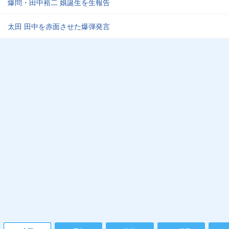
爆問・田中裕二 娘誕生を生報告
太田 田中を赤面させた爆弾発言