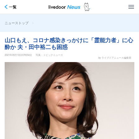
一覧
>
ニューストップ
山口もえ、コロナ感染きっかけに「霊能力者」に心
酔か 夫・田中裕二も困惑
2021年09月10日07時54分
写真：トピックニュース
by ライブドアニュース編集部