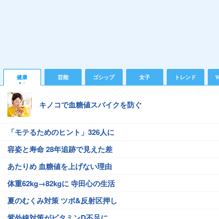
健康
芸能
ゴシップ
女子
トレンド
Y
キノコで血糖値スパイクを防ぐ
「モテるためのヒント」326人に
容姿と寿命 28年追跡で見えた差
あたりめ 血糖値を上げない理由
体重62kg→82kgに 寺田心の生活
夏のむくみ対策 ツボ&反射区押し
紫外線対策がビタミンD不足に