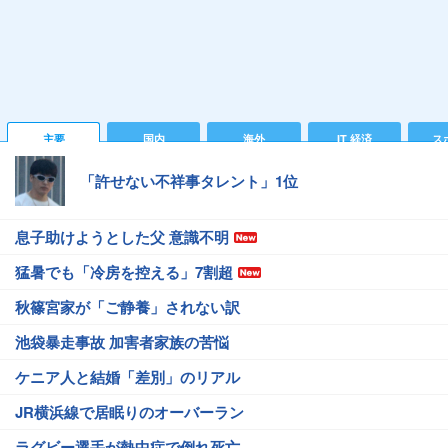
主要
国内
海外
IT 経済
ス
「許せない不祥事タレント」1位
息子助けようとした父 意識不明
猛暑でも「冷房を控える」7割超
秋篠宮家が「ご静養」されない訳
池袋暴走事故 加害者家族の苦悩
ケニア人と結婚「差別」のリアル
JR横浜線で居眠りのオーバーラン
ラグビー選手が熱中症で倒れ死亡