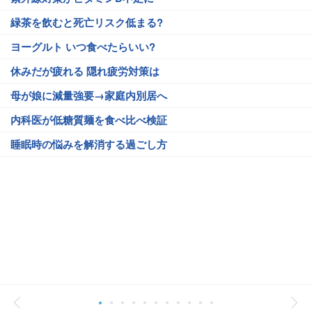
緑茶を飲むと死亡リスク低まる?
ヨーグルト いつ食べたらいい?
休みだが疲れる 隠れ疲労対策は
母が娘に減量強要→家庭内別居へ
内科医が低糖質麺を食べ比べ検証
睡眠時の悩みを解消する過ごし方