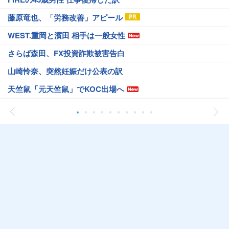
藤原竜也、「労務改善」アピール
WEST.重岡と濱田 相手は一般女性
さらば森田、FX投資詐欺被害告白
山崎怜奈、突然妊娠だけ公表の訳
天竺鼠「元天竺鼠」でKOC出場へ