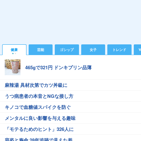
健康
芸能
ゴシップ
女子
トレンド
Y
465gで321円 ドンキプリン品薄
麻辣湯 具材次第でカツ丼級に
うつ病患者の本音とNGな接し方
キノコで血糖値スパイクを防ぐ
メンタルに良い影響を与える趣味
「モテるためのヒント」326人に
容姿と寿命 28年追跡で見えた差