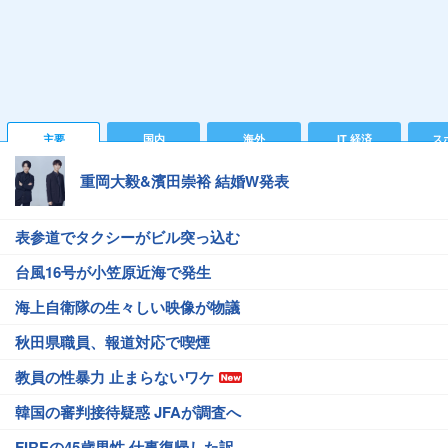
主要
国内
海外
IT 経済
ス
重岡大毅&濱田崇裕 結婚W発表
表参道でタクシーがビル突っ込む
台風16号が小笠原近海で発生
海上自衛隊の生々しい映像が物議
秋田県職員、報道対応で喫煙
教員の性暴力 止まらないワケ
韓国の審判接待疑惑 JFAが調査へ
FIREの45歳男性 仕事復帰した訳