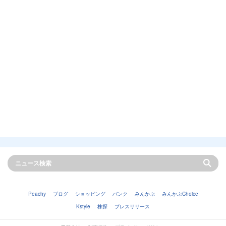
Peachy
ブログ
ショッピング
バンク
みんかぶ
みんかぶChoice
Kstyle
株探
プレスリリース