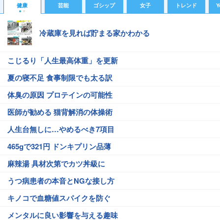
健康
芸能
ゴシップ
女子
トレンド
Y
冷蔵庫を見れば貯まる家かわかる
こじるり「人生最高体重」を更新
夏の寝不足 食事制限でも太る訳
体臭の原因 プロテインの可能性
医師が勧める 猫背解消の体操術
人生台無しに…やめるべき7項目
465gで321円 ドンキプリン品薄
麻辣湯 具材次第でカツ丼級に
うつ病患者の本音とNGな接し方
キノコで血糖値スパイクを防ぐ
メンタルに良い影響を与える趣味