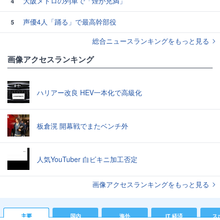
大阪メトロの列車で「煙が充満」
4
声優4人「踊る」で最高幹部役
5
総合ニュースランキングをもっと見る
画像アクセスランキング
ハリアー改良 HEV一本化で高級化
板倉滉 開幕戦でまたベンチ外
人気YouTuber 白ビキニ加工否定
画像アクセスランキングをもっと見る
主要
国内
海外
IT 経済
ス