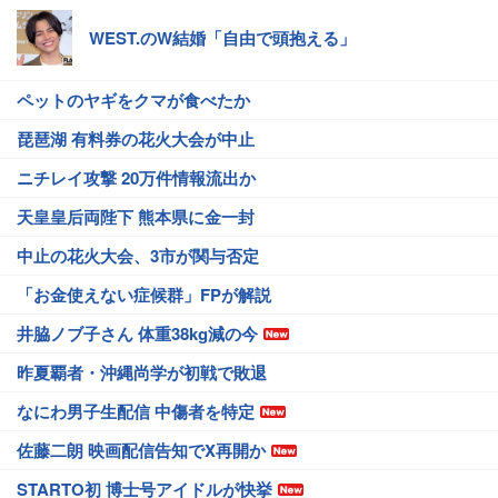
WEST.のW結婚「自由で頭抱える」
ペットのヤギをクマが食べたか
琵琶湖 有料券の花火大会が中止
ニチレイ攻撃 20万件情報流出か
天皇皇后両陛下 熊本県に金一封
中止の花火大会、3市が関与否定
「お金使えない症候群」FPが解説
井脇ノブ子さん 体重38kg減の今
昨夏覇者・沖縄尚学が初戦で敗退
なにわ男子生配信 中傷者を特定
佐藤二朗 映画配信告知でX再開か
STARTO初 博士号アイドルが快挙