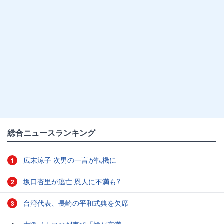
総合ニュースランキング
広末涼子 次男の一言が転機に
1
坂口杏里が逃亡 恩人に不満も?
2
台湾代表、長崎の平和式典を欠席
3