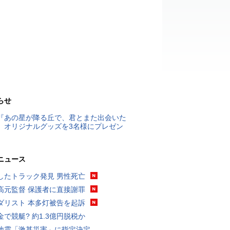
らせ
『あの星が降る丘で、君とまた出会いた
』オリジナルグッズを3名様にプレゼン
ニュース
したトラック発見 男性死亡
高元監督 保護者に直接謝罪
ダリスト 本多灯被告を起訴
金で競艇? 約1.3億円脱税か
地震「激甚災害」に指定決定