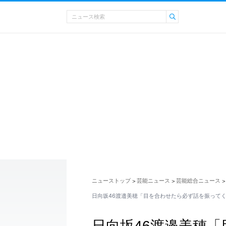
ニューストップ
芸能ニュース
芸能総合ニュース
>
>
>
日向坂46渡邉美穂「目を合わせたら必ず話を振って
日向坂46渡邉美穂