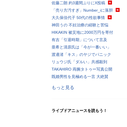
佐藤二朗 約3週間ぶりにX投稿
「売り方汚すぎ」Number_iに落胆
大久保佳代子 50代の性欲事情
神田うの 不妊治療の経験と苦悩
HIKAKIN 被災地に2000万円を寄付
有吉「引退時期」について言及
亜希と清原氏は「今が一番いい」
渡邊渚「キス」のヤジでパニック
リュウジ氏「ダルい」共感殺到
TAKAHIRO 両腕タトゥー写真公開
既婚男性を見極める一言 大絶賛
もっと見る
ライブドアニュースを読もう！