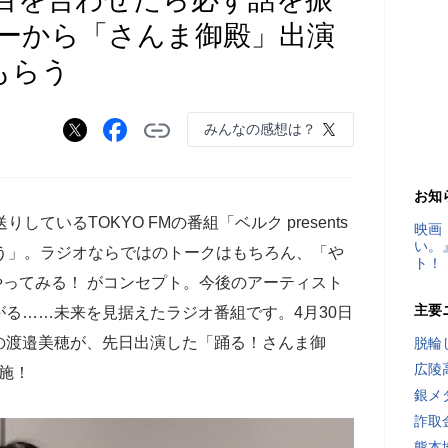
ーから「さんま御殿」出演
もらう
みんなの感想は？
お知
ているTOKYO FMの番組「ベルク presents
映画
い。
う」。ラジオならではのトークはもちろん、「や
ト！
やってみる！ がコンセプト。今後のアーティスト
主要
る……未来を見据えたラジオ番組です。4月30日
の渡邉美穂が、先日出演した「踊る！さんま御
脱輪
広陵
実施！
銀メ
詐取
熊本