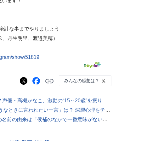
思います！
46の余計な事までやりましょう
玖、丹生明里、渡邉美穂）
rogram/show/51819
みんなの感想は？
中学卒業式後すぐアルバイト面接へ!? 声優・高槻かなこ、激動の“15～20歳”を振り返る
◆心理テスト◆ あなたが「くじけそうなときに言われたい一言」は？ 深層心理をチェック！
シド・Shinji、新ユニットfuzzy knotの名前の由来は「候補のなかで一番意味がないやつです」