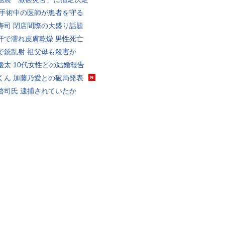
 手術中の医師が患者を守る
寿司 閉店間際の大盛り話題
汗で濡れ皮膚乾燥 男性死亡
で銃乱射 祖父母も殺害か
優太 10代女性との結婚報告
くん 加藤乃愛との破局発表
啓司氏 逮捕されていたか