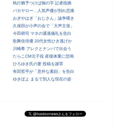
執行猶予つけば御の字 記者指摘
バカヤロー…人気声優が別れ悲痛
おぎやはぎ「おじさん」論争嘆き
久保田が小声の会で「大声主張」
今田耕司 マネの通過儀礼を告白
歌舞伎俳優 20代女性ひき逃げか
川崎希 アレクとナンパで出会う
たらこCM元子役 産後体重に悲鳴
ひろゆき氏の妻 投稿を謝罪
有田哲平が「意外な素顔」を告白
ゆきぽよ まるで別人な現在の姿