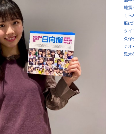
地震
くら
服は
タイ
久保
テオ
黒木