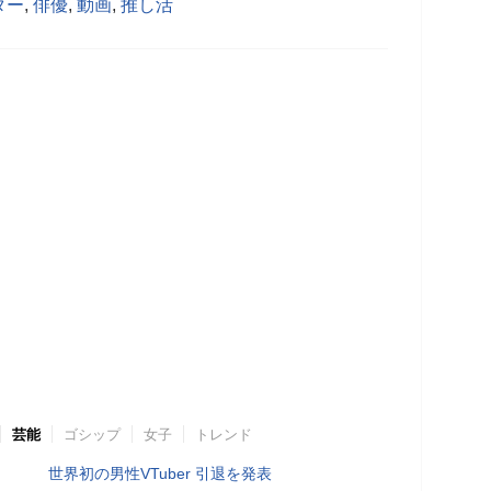
ター
,
俳優
,
動画
,
推し活
芸能
ゴシップ
女子
トレンド
世界初の男性VTuber 引退を発表