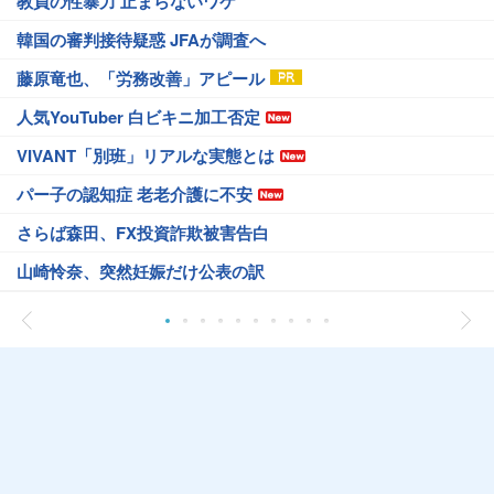
教員の性暴力 止まらないワケ
韓国の審判接待疑惑 JFAが調査へ
藤原竜也、「労務改善」アピール
人気YouTuber 白ビキニ加工否定
VIVANT「別班」リアルな実態とは
パー子の認知症 老老介護に不安
さらば森田、FX投資詐欺被害告白
山崎怜奈、突然妊娠だけ公表の訳