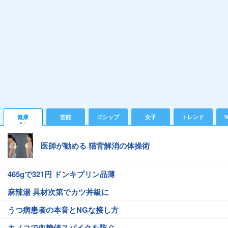
健康
芸能
ゴシップ
女子
トレンド
Y
医師が勧める 猫背解消の体操術
465gで321円 ドンキプリン品薄
麻辣湯 具材次第でカツ丼級に
うつ病患者の本音とNGな接し方
キノコで血糖値スパイクを防ぐ