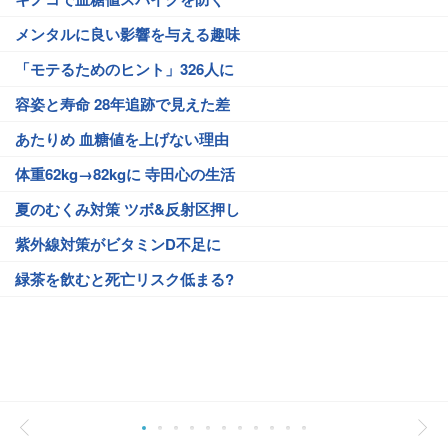
メンタルに良い影響を与える趣味
「モテるためのヒント」326人に
容姿と寿命 28年追跡で見えた差
あたりめ 血糖値を上げない理由
体重62kg→82kgに 寺田心の生活
夏のむくみ対策 ツボ&反射区押し
紫外線対策がビタミンD不足に
緑茶を飲むと死亡リスク低まる?