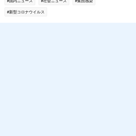
#国内ニュース
#社会ニュース
#集団感染
#新型コロナウイルス