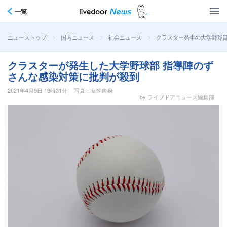
一覧
>
>
>
クラスター発生の大学野球部
ニューストップ
国内ニュース
社会ニュース
クラスターが発生した大学野球部 指導陣のず
さんな感染対策に批判が殺到
2021年4月9日 19時31分
写真：女性自身
by ライブドアニュース編集部