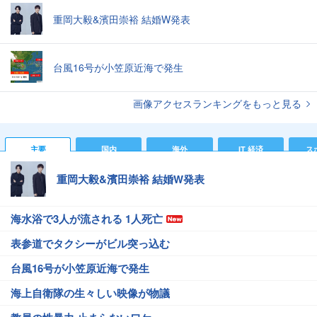
重岡大毅&濱田崇裕 結婚W発表
台風16号が小笠原近海で発生
画像アクセスランキングをもっと見る
主要
国内
海外
IT 経済
ス
重岡大毅&濱田崇裕 結婚W発表
海水浴で3人が流される 1人死亡
表参道でタクシーがビル突っ込む
台風16号が小笠原近海で発生
海上自衛隊の生々しい映像が物議