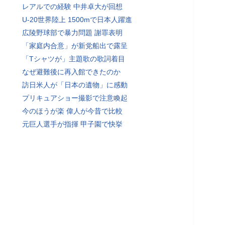
レアルでの経験 中井卓大が回想
U-20世界陸上 1500mで日本人躍進
広陵野球部で暴力問題 謝罪表明
「家庭内合意」が新党船出で露呈
「Tシャツが」主題歌の歌詞着目
なぜ避難後に再入館できたのか
訪日米人が「日本の遺物」に感動
プリキュアショー撮影で注意喚起
今のほうが楽 偉人が今昔で比較
元巨人選手が指揮 甲子園で快挙