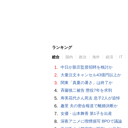
ランキング
総合
国内
政治
海外
経済
IT
1.
中日が新庄監督招聘を検討か
2.
大量注文キャンセル43億円以上か
3.
関東「真夏の暑さ」は終了か
4.
斉藤慎二被告 懲役7年を求刑
5.
寿美花代さん死去 息子2人が追悼
6.
趣里 夫の密会報道で離婚決断か
7.
女優・山本舞香 第1子を出産
8.
深夜アニメに喫煙描写 BPOで議論