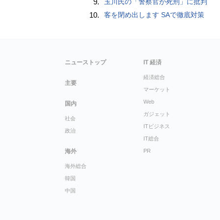
9.
玉川氏の「警察官が死刑」に批判
10.
客を閉め出します SAで徹底対策
ニューストップ
IT 経済
経済総合
主要
マーケット
Web
国内
ガジェット
社会
ITビジネス
政治
IT総合
海外
PR
海外総合
韓国
中国