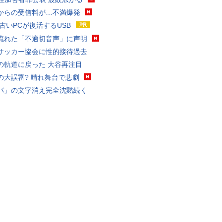
からの受信料が…不満爆発
 古いPCが復活するUSB
流れた「不適切音声」に声明
サッカー協会に性的接待過去
の軌道に戻った 大谷再注目
の大誤審? 晴れ舞台で悲劇
パ」の文字消え完全沈黙続く