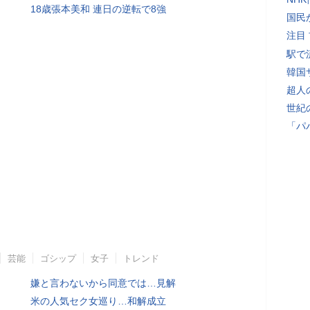
18歳張本美和 連日の逆転で8強
国民
注目
駅で
韓国
超人
世紀
「パ
芸能
ゴシップ
女子
トレンド
嫌と言わないから同意では…見解
米の人気セク女巡り…和解成立