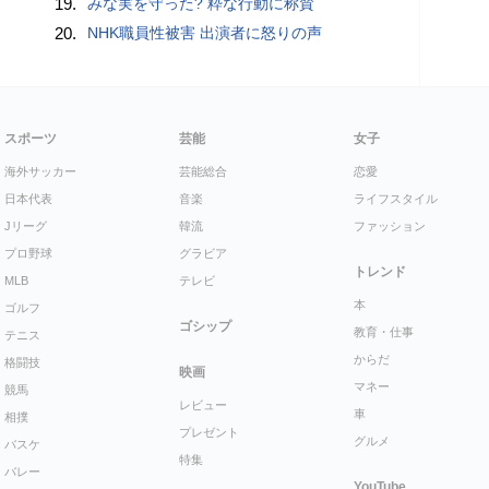
19.
みな実を守った? 粋な行動に称賛
20.
NHK職員性被害 出演者に怒りの声
スポーツ
芸能
女子
海外サッカー
芸能総合
恋愛
日本代表
音楽
ライフスタイル
Jリーグ
韓流
ファッション
プロ野球
グラビア
トレンド
MLB
テレビ
本
ゴルフ
ゴシップ
教育・仕事
テニス
からだ
格闘技
映画
マネー
競馬
レビュー
車
相撲
プレゼント
グルメ
バスケ
特集
バレー
YouTube