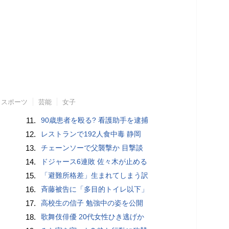
スポーツ
芸能
女子
11.
90歳患者を殴る? 看護助手を逮捕
12.
レストランで192人食中毒 静岡
13.
チェーンソーで父襲撃か 目撃談
14.
ドジャース6連敗 佐々木が止める
15.
「避難所格差」生まれてしまう訳
16.
斉藤被告に「多目的トイレ以下」
17.
高校生の信子 勉強中の姿を公開
18.
歌舞伎俳優 20代女性ひき逃げか