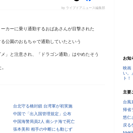
by ライブドアニュース編集部
リーカーに乗り通勤するおばあさんが目撃された
する公園のおもちゃで通勤していたという
ダメ」と注意され、「ドラゴン通勤」はやめたそう
お知
た。
映画
い。
ト！
主要
台風
台北守る橋封鎖 台湾軍が初実施
帰省
中国で「出入国管理規定」公布
悠仁
中国海警局員2人 南シナ海で死亡
戻る
張本美和 相手の中断にも動じず
NH