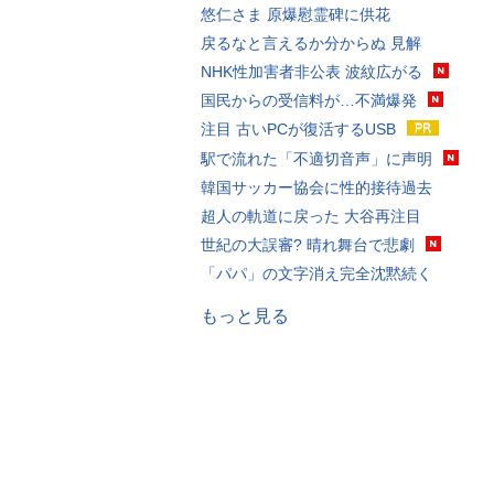
悠仁さま 原爆慰霊碑に供花
戻るなと言えるか分からぬ 見解
NHK性加害者非公表 波紋広がる
国民からの受信料が…不満爆発
注目 古いPCが復活するUSB
駅で流れた「不適切音声」に声明
韓国サッカー協会に性的接待過去
超人の軌道に戻った 大谷再注目
世紀の大誤審? 晴れ舞台で悲劇
「パパ」の文字消え完全沈黙続く
もっと見る