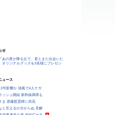
らせ
『あの星が降る丘で、君とまた出会いた
』オリジナルグッズを3名様にプレゼン
ニュース
13号影響か 強風で4人ケガ
ラッシュ開始 新幹線満席も
さま 原爆慰霊碑に供花
なと言えるか分からぬ 見解
K性加害者非公表 波紋広がる