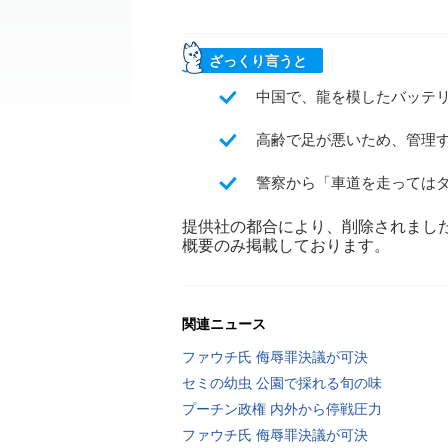
ざっくり言うと
中国で、龍を模したバッテ
高齢で足が悪いため、管理
警察から「車道を走っては
提供社の都合により、削除されまし
概要のみ掲載しております。
関連ニュース
ファウチ氏 侮辱罪決議が可決
セミの幼虫 公園で採れる旬の味
プーチン政権 内外から停戦圧力
ファウチ氏 侮辱罪決議が可決