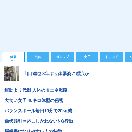
健康
芸能
ゴシップ
女子
トレンド
Y
山口達也 8年ぶり楽器姿に感涙か
運動より代謝 人体の省エネ戦略
大食い女子 46キロ体型の秘密
バランスボール毎日10分で20kg減
躁状態引き起こしかねないNG行動
脳梗塞になりやすい人の特徴