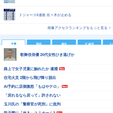
ドジャース6連敗 佐々木が止める
画像アクセスランキングをもっと見る
主要
国内
海外
IT 経済
ス
歌舞伎俳優 20代女性ひき逃げか
路上で女子児童に触れたか 逮捕
住宅火災 2階から飛び降り脱出
AI予約に店側激怒「もはやテロ」
「戻れるなら戻って」許されない
玉川氏の「警察官が死刑」に批判
甲子園に「光る」ユニホーム?