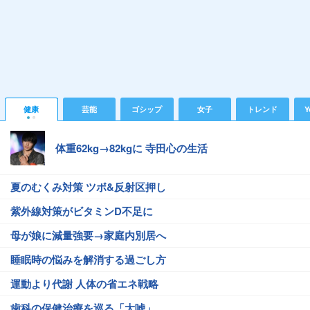
健康
芸能
ゴシップ
女子
トレンド
Y
体重62kg→82kgに 寺田心の生活
夏のむくみ対策 ツボ&反射区押し
紫外線対策がビタミンD不足に
母が娘に減量強要→家庭内別居へ
睡眠時の悩みを解消する過ごし方
運動より代謝 人体の省エネ戦略
歯科の保健治療を巡る「大嘘」