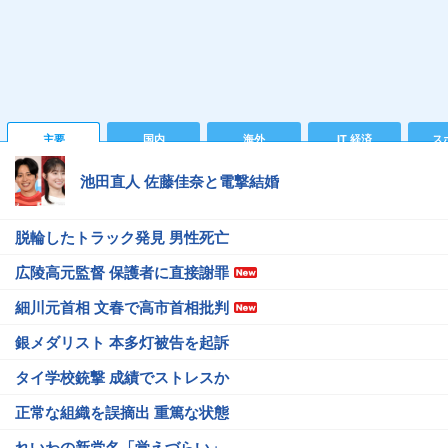
主要
国内
海外
IT 経済
ス
池田直人 佐藤佳奈と電撃結婚
脱輪したトラック発見 男性死亡
広陵高元監督 保護者に直接謝罪
細川元首相 文春で高市首相批判
銀メダリスト 本多灯被告を起訴
タイ学校銃撃 成績でストレスか
正常な組織を誤摘出 重篤な状態
れいわの新党名「覚えづらい」