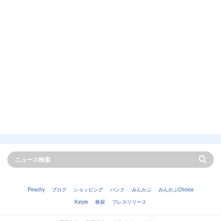
Peachy
ブログ
ショッピング
バンク
みんかぶ
みんかぶChoice
Kstyle
株探
プレスリリース