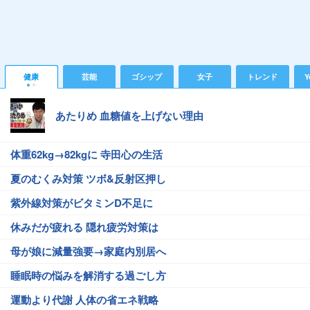
健康
芸能
ゴシップ
女子
トレンド
Y
あたりめ 血糖値を上げない理由
体重62kg→82kgに 寺田心の生活
夏のむくみ対策 ツボ&反射区押し
紫外線対策がビタミンD不足に
休みだが疲れる 隠れ疲労対策は
母が娘に減量強要→家庭内別居へ
睡眠時の悩みを解消する過ごし方
運動より代謝 人体の省エネ戦略