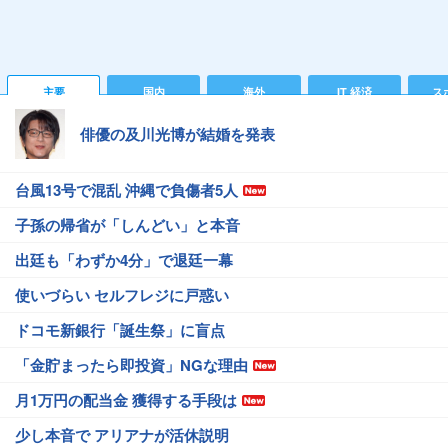
主要
国内
海外
IT 経済
ス
俳優の及川光博が結婚を発表
台風13号で混乱 沖縄で負傷者5人
子孫の帰省が「しんどい」と本音
出廷も「わずか4分」で退廷一幕
使いづらい セルフレジに戸惑い
ドコモ新銀行「誕生祭」に盲点
「金貯まったら即投資」NGな理由
月1万円の配当金 獲得する手段は
少し本音で アリアナが活休説明