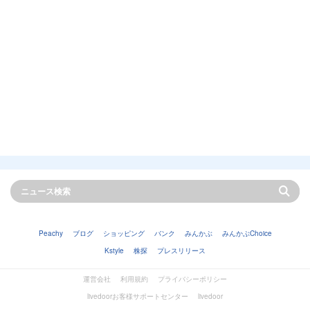
Peachy
ブログ
ショッピング
バンク
みんかぶ
みんかぶChoice
Kstyle
株探
プレスリリース
運営会社
利用規約
プライバシーポリシー
livedoorお客様サポートセンター
livedoor