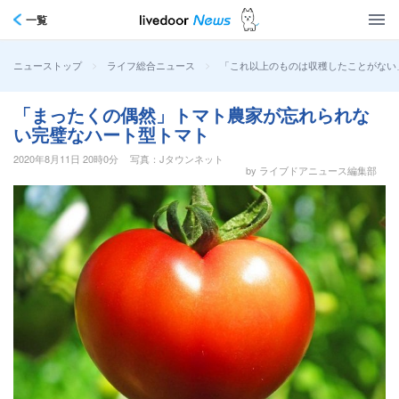
一覧
>
>
「これ以上のものは収穫したことがない
ニューストップ
ライフ総合ニュース
「まったくの偶然」トマト農家が忘れられな
い完璧なハート型トマト
2020年8月11日 20時0分
写真：Jタウンネット
by ライブドアニュース編集部