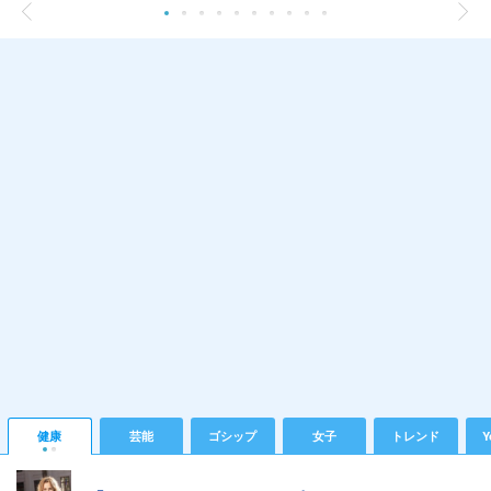
健康
芸能
ゴシップ
女子
トレンド
Y