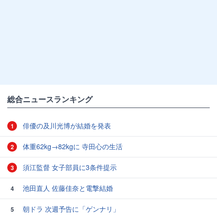
総合ニュースランキング
俳優の及川光博が結婚を発表
1
体重62kg→82kgに 寺田心の生活
2
須江監督 女子部員に3条件提示
3
池田直人 佐藤佳奈と電撃結婚
4
朝ドラ 次週予告に「ゲンナリ」
5