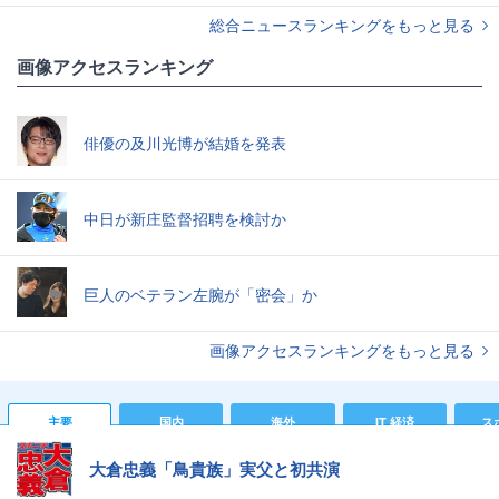
総合ニュースランキングをもっと見る
画像アクセスランキング
俳優の及川光博が結婚を発表
中日が新庄監督招聘を検討か
巨人のベテラン左腕が「密会」か
画像アクセスランキングをもっと見る
主要
国内
海外
IT 経済
ス
大倉忠義「鳥貴族」実父と初共演