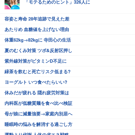
「モテるためのヒント」326人に
容姿と寿命 28年追跡で見えた差
あたりめ 血糖値を上げない理由
体重62kg→82kgに 寺田心の生活
夏のむくみ対策 ツボ&反射区押し
紫外線対策がビタミンD不足に
緑茶を飲むと死亡リスク低まる?
ヨーグルト いつ食べたらいい?
休みだが疲れる 隠れ疲労対策は
内科医が低糖質麺を食べ比べ検証
母が娘に減量強要→家庭内別居へ
睡眠時の悩みを解消する過ごし方
運動より代謝 人体の省エネ戦略