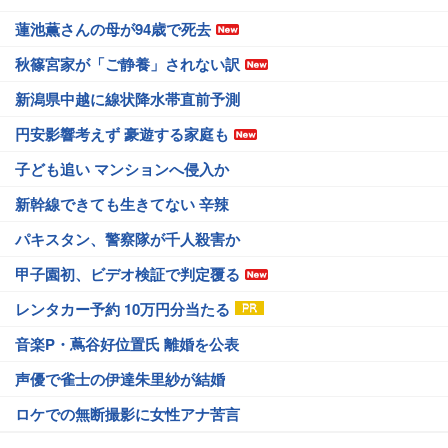
蓮池薫さんの母が94歳で死去
秋篠宮家が「ご静養」されない訳
新潟県中越に線状降水帯直前予測
円安影響考えず 豪遊する家庭も
子ども追い マンションへ侵入か
新幹線できても生きてない 辛辣
パキスタン、警察隊が千人殺害か
甲子園初、ビデオ検証で判定覆る
レンタカー予約 10万円分当たる
音楽P・蔦谷好位置氏 離婚を公表
声優で雀士の伊達朱里紗が結婚
ロケでの無断撮影に女性アナ苦言