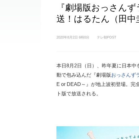
『劇場版おっさんず
送！はるたん（田中
2020年8月2日 6時0分
テレ朝POST
本日8月2日（日）、昨年夏に日本中
動で包み込んだ『劇場版
おっさんず
E or DEAD～』が地上波初登場。
ト版で放送される。