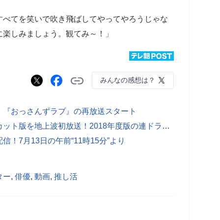
すべてを笑いで吹き飛ばしてやってやろうじゃな
に楽しみましょう。観てみ～！」
みんなの感想は？
！『おっさんずラブ』の再放送スタート
『劇場版おっさんずラブ』完全ノーカット版を地上波初放送！2018年度版の連ドラも再放送
！7月13日の午前“11時15分”より
ター
,
俳優
,
動画
,
推し活