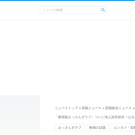
ニューストップ
芸能ニュース
芸能総合ニュース
>
>
>
『劇場版おっさんずラブ』ついに地上波初放送！はる
おっさんずラブ
映画の話題
エンタメ・芸