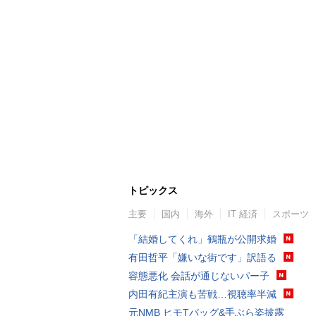
トピックス
主要
国内
海外
IT 経済
スポーツ
「結婚してくれ」鶴瓶が公開求婚
有田哲平「嫌いな街です」訳語る
容態悪化 会話が通じないパー子
内田有紀主演も苦戦…視聴率半減
元NMB ヒモTバッグ&手ぶら姿披露