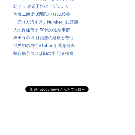
朝ドラ 次週予告に「ゲンナリ」
佐藤二朗 約3週間ぶりにX投稿
「売り方汚すぎ」Number_iに落胆
大久保佳代子 50代の性欲事情
神田うの 不妊治療の経験と苦悩
世界初の男性VTuber 引退を発表
執行猶予つけば御の字 記者指摘