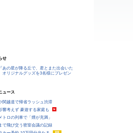
らせ
『あの星が降る丘で、君とまた出会いた
』オリジナルグッズを3名様にプレゼン
ニュース
や関越道で帰省ラッシュ渋滞
影響考えず 豪遊する家庭も
メトロの列車で「煙が充満」
まで飛び交う密室会議の記録
タカー予約 10万円分当たる