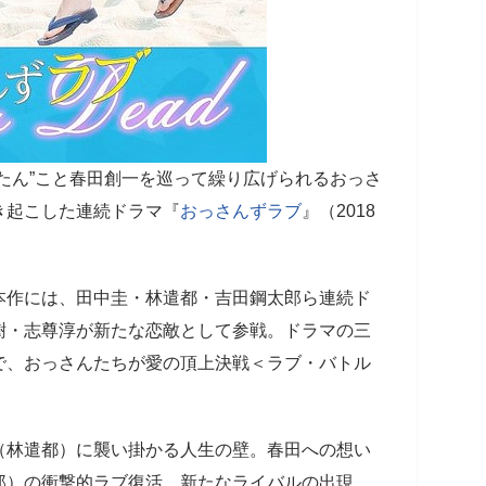
たん”こと春田創一を巡って繰り広げられるおっさ
き起こした連続ドラマ『
おっさんずラブ
』（2018
本作には、田中圭・林遣都・吉田鋼太郎ら連続ド
樹・志尊淳が新たな恋敵として参戦。ドラマの三
で、おっさんたちが愛の頂上決戦＜ラブ・バトル
（林遣都）に襲い掛かる人生の壁。春田への想い
郎）の衝撃的ラブ復活。新たなライバルの出現。