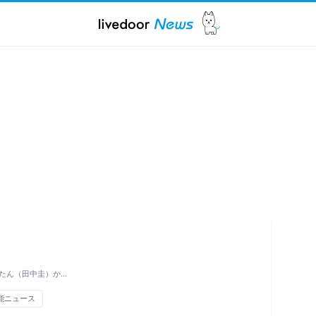
たん（田中圭）か…
能ニュース