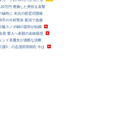
120万円 豊胸した男性を直撃
の犠牲に 米兵の慰霊式開催
騎手の今村聖奈 新潟で負傷
五輪スノボ銅の冨田が結婚
FA会長 愛人へ多額の金銭疑惑
ェンド美魔女が過酷な決断
介護5」の志茂田景樹氏 今は