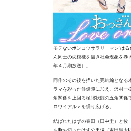
モテないポンコツサラリーマン“はる
ん同士の恋模様を描き社会現象を巻
年４月期放送）。
同作のその後を描いた完結編となる
ラマを彩った俳優陣に加え、沢村一
角関係を上回る極限状態の五角関係
ロワイアル＞を繰り広げる。
結ばれたはずの春田（田中圭）と牧
を断ち切ったはずの黒澤（吉田鋼太