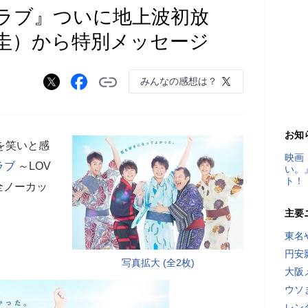
ラブ』ついに地上波初放
圭）から特別メッセージ
みんなの感想は？
お知
を笑いと感
映画
ラブ
～LOV
い。
ト！
完全ノーカッ
主要
東名
円安
写真拡大 (全2枚)
大阪
ウソ
レン