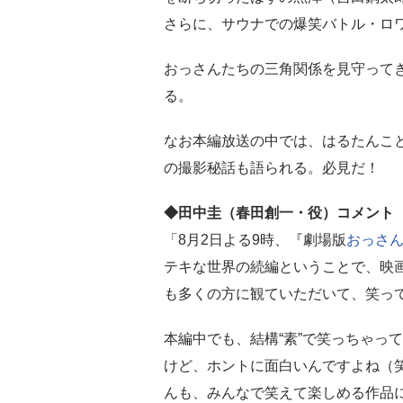
さらに、サウナでの爆笑バトル・ロ
おっさんたちの三角関係を見守ってき
る。
なお本編放送の中では、はるたんこ
の撮影秘話も語られる。必見だ！
◆田中圭（春田創一・役）コメント
「8月2日よる9時、『劇場版
おっさ
テキな世界の続編ということで、映
も多くの方に観ていただいて、笑っ
本編中でも、結構“素”で笑っちゃっ
けど、ホントに面白いんですよね（
んも、みんなで笑えて楽しめる作品