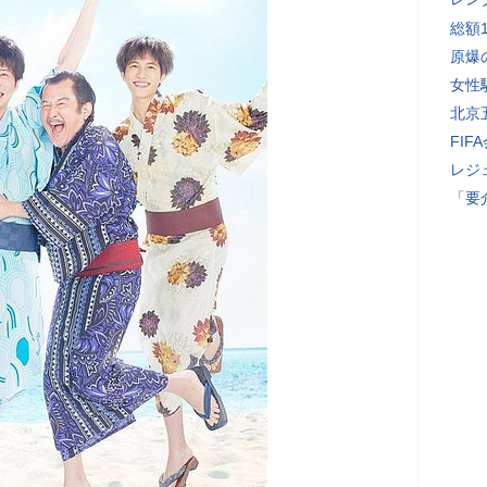
総額
原爆
女性
北京
FI
レジ
「要