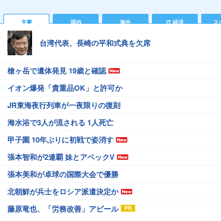
主要
国内
海外
IT 経済
ス
台湾代表、長崎の平和式典を欠席
槍ヶ岳で遺体発見 19歳と確認
イオン爆発「貴重品OK」と許可か
JR東海夜行列車が一夜限りの復刻
海水浴で3人が流される 1人死亡
甲子園 10年ぶりに初戦で姿消す
張本智和が2連覇 妹とアベックV
張本美和が卓球の国際大会で優勝
北朝鮮が兵士をロシア派遣決定か
藤原竜也、「労務改善」アピール