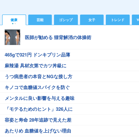
健康
芸能
ゴシップ
女子
トレンド
Y
医師が勧める 猫背解消の体操術
465gで321円 ドンキプリン品薄
麻辣湯 具材次第でカツ丼級に
うつ病患者の本音とNGな接し方
キノコで血糖値スパイクを防ぐ
メンタルに良い影響を与える趣味
「モテるためのヒント」326人に
容姿と寿命 28年追跡で見えた差
あたりめ 血糖値を上げない理由