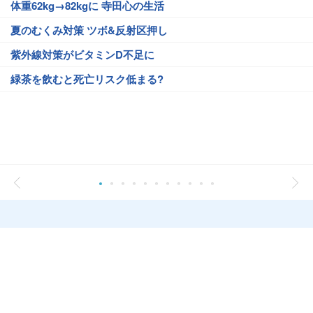
体重62kg→82kgに 寺田心の生活
夏のむくみ対策 ツボ&反射区押し
紫外線対策がビタミンD不足に
緑茶を飲むと死亡リスク低まる?