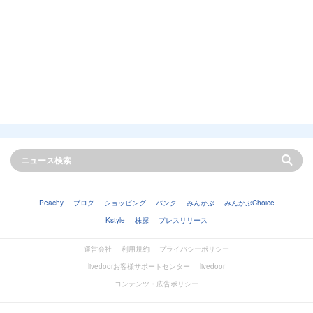
Peachy
ブログ
ショッピング
バンク
みんかぶ
みんかぶChoice
Kstyle
株探
プレスリリース
運営会社
利用規約
プライバシーポリシー
livedoorお客様サポートセンター
livedoor
コンテンツ・広告ポリシー