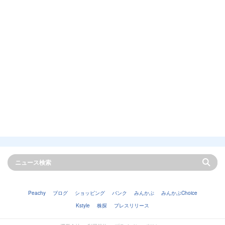
Peachy
ブログ
ショッピング
バンク
みんかぶ
みんかぶChoice
Kstyle
株探
プレスリリース