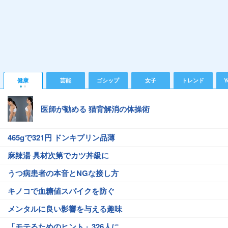
健康
芸能
ゴシップ
女子
トレンド
Y
医師が勧める 猫背解消の体操術
465gで321円 ドンキプリン品薄
麻辣湯 具材次第でカツ丼級に
うつ病患者の本音とNGな接し方
キノコで血糖値スパイクを防ぐ
メンタルに良い影響を与える趣味
「モテるためのヒント」326人に