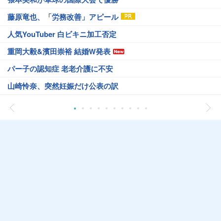
藤原竜也、「労務改善」アピール
人気YouTuber 白ビキニ加工否定
重岡大毅&濱田崇裕 結婚W発表
パー子の認知症 老老介護に不安
山崎怜奈、突然妊娠だけ公表の訳