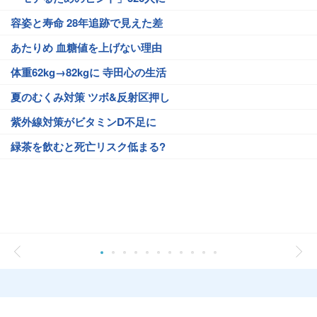
容姿と寿命 28年追跡で見えた差
あたりめ 血糖値を上げない理由
体重62kg→82kgに 寺田心の生活
夏のむくみ対策 ツボ&反射区押し
紫外線対策がビタミンD不足に
緑茶を飲むと死亡リスク低まる?