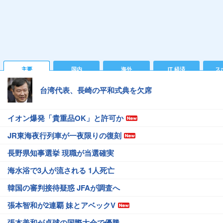
主要
国内
海外
IT 経済
ス
台湾代表、長崎の平和式典を欠席
イオン爆発「貴重品OK」と許可か
JR東海夜行列車が一夜限りの復刻
長野県知事選挙 現職が当選確実
海水浴で3人が流される 1人死亡
韓国の審判接待疑惑 JFAが調査へ
張本智和が2連覇 妹とアベックV
張本美和が卓球の国際大会で優勝