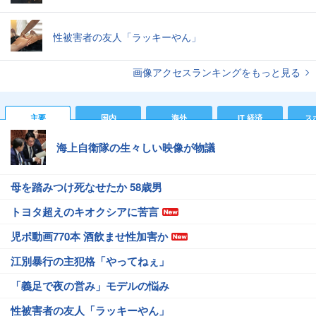
性被害者の友人「ラッキーやん」
画像アクセスランキングをもっと見る
主要
国内
海外
IT 経済
ス
海上自衛隊の生々しい映像が物議
母を踏みつけ死なせたか 58歳男
トヨタ超えのキオクシアに苦言
児ポ動画770本 酒飲ませ性加害か
江別暴行の主犯格「やってねぇ」
「義足で夜の営み」モデルの悩み
性被害者の友人「ラッキーやん」