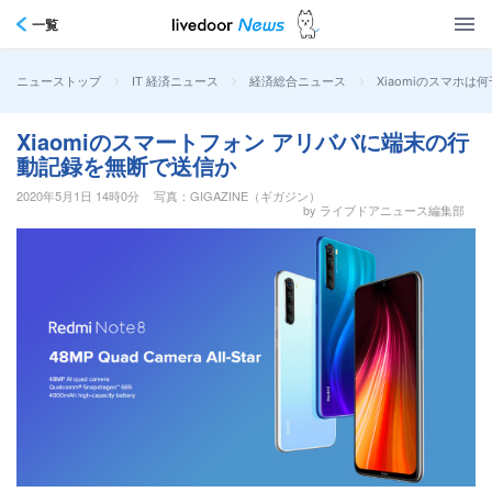
一覧
>
>
>
Xiaomiのスマホ
ニューストップ
IT 経済ニュース
経済総合ニュース
Xiaomiのスマートフォン アリババに端末の行
動記録を無断で送信か
2020年5月1日 14時0分
写真：GIGAZINE（ギガジン）
by ライブドアニュース編集部