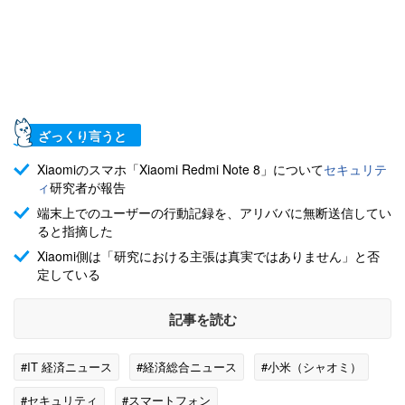
ざっくり言うと
Xiaomiのスマホ「Xiaomi Redmi Note 8」について
セキュリテ
ィ
研究者が報告
端末上でのユーザーの行動記録を、アリババに無断送信してい
ると指摘した
Xiaomi側は「研究における主張は真実ではありません」と否
定している
記事を読む
#IT 経済ニュース
#経済総合ニュース
#小米（シャオミ）
#セキュリティ
#スマートフォン