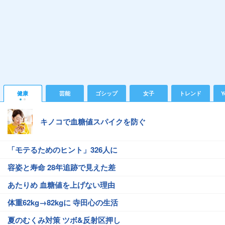
健康
芸能
ゴシップ
女子
トレンド
Y
キノコで血糖値スパイクを防ぐ
「モテるためのヒント」326人に
容姿と寿命 28年追跡で見えた差
あたりめ 血糖値を上げない理由
体重62kg→82kgに 寺田心の生活
夏のむくみ対策 ツボ&反射区押し