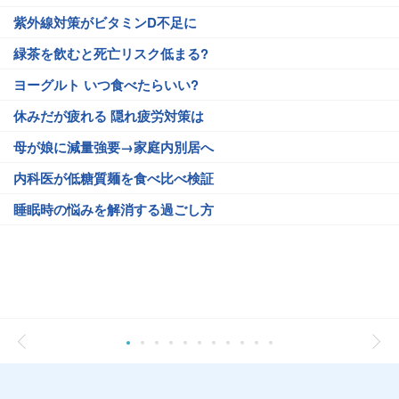
紫外線対策がビタミンD不足に
緑茶を飲むと死亡リスク低まる?
ヨーグルト いつ食べたらいい?
休みだが疲れる 隠れ疲労対策は
母が娘に減量強要→家庭内別居へ
内科医が低糖質麺を食べ比べ検証
睡眠時の悩みを解消する過ごし方