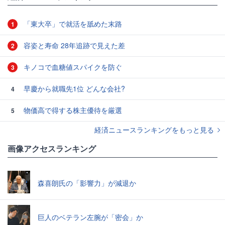
「東大卒」で就活を舐めた末路
1
容姿と寿命 28年追跡で見えた差
2
キノコで血糖値スパイクを防ぐ
3
早慶から就職先1位 どんな会社?
4
物価高で得する株主優待を厳選
5
経済ニュースランキングをもっと見る
画像アクセスランキング
森喜朗氏の「影響力」が減退か
巨人のベテラン左腕が「密会」か