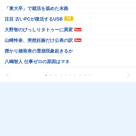
「東大卒」で就活を舐めた末路
注目 古いPCが復活するUSB
大野智のびっしりタトゥーに異変
山崎怜奈、突然妊娠だけ公表の訳
授かり婚発表の雪崩現象起きるか
八嶋智人 仕事ゼロの原因はマネ