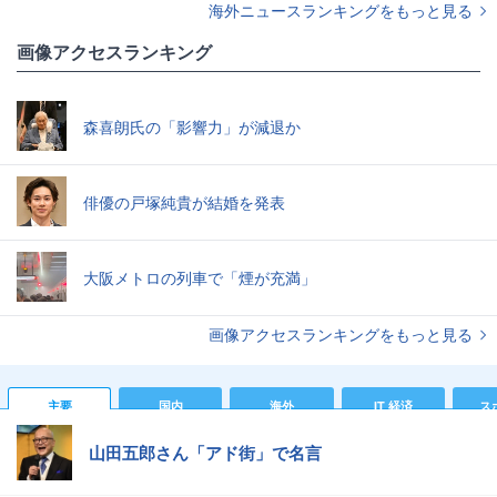
海外ニュースランキングをもっと見る
画像アクセスランキング
森喜朗氏の「影響力」が減退か
俳優の戸塚純貴が結婚を発表
大阪メトロの列車で「煙が充満」
画像アクセスランキングをもっと見る
主要
国内
海外
IT 経済
ス
山田五郎さん「アド街」で名言