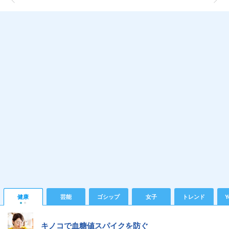
健康
芸能
ゴシップ
女子
トレンド
Y
キノコで血糖値スパイクを防ぐ