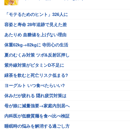
「モテるためのヒント」326人に
容姿と寿命 28年追跡で見えた差
あたりめ 血糖値を上げない理由
体重62kg→82kgに 寺田心の生活
夏のむくみ対策 ツボ&反射区押し
紫外線対策がビタミンD不足に
緑茶を飲むと死亡リスク低まる?
ヨーグルト いつ食べたらいい?
休みだが疲れる 隠れ疲労対策は
母が娘に減量強要→家庭内別居へ
内科医が低糖質麺を食べ比べ検証
睡眠時の悩みを解消する過ごし方