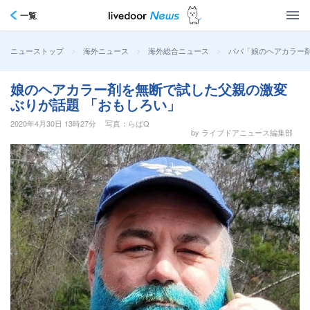
一覧
>
>
>
パパ「娘のヘアカラー
ニューストップ
海外ニュース
海外総合ニュース
娘のヘアカラー剤を無断で試した父親の激変
ぶりが話題 「おもしろい」
2020年4月30日 13時27分
写真：らばQ
by ライブドアニュース編集部