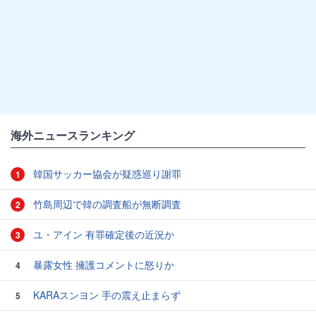
海外ニュースランキング
韓国サッカー協会が疑惑巡り謝罪
1
竹島周辺で韓の調査船が無断調査
2
ユ・アイン 有罪確定後の近況か
3
暴露女性 擁護コメントに怒りか
4
KARAスンヨン 手の震え止まらず
5