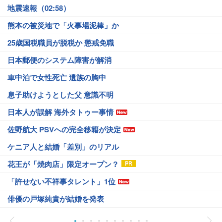
地震速報（02:58）
熊本の被災地で「火事場泥棒」か
25歳国税職員が脱税か 懲戒免職
日本郵便のシステム障害が解消
車中泊で女性死亡 遺族の胸中
息子助けようとした父 意識不明
日本人が誤解 海外タトゥー事情
佐野航大 PSVへの完全移籍が決定
ケニア人と結婚「差別」のリアル
花王が「焼肉店」限定オープン？
「許せない不祥事タレント」1位
俳優の戸塚純貴が結婚を発表