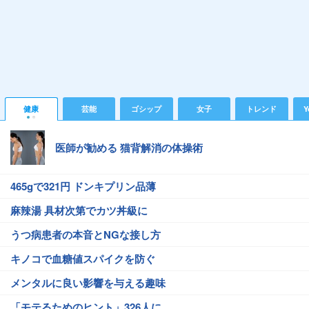
健康
芸能
ゴシップ
女子
トレンド
Y
医師が勧める 猫背解消の体操術
465gで321円 ドンキプリン品薄
麻辣湯 具材次第でカツ丼級に
うつ病患者の本音とNGな接し方
キノコで血糖値スパイクを防ぐ
メンタルに良い影響を与える趣味
「モテるためのヒント」326人に