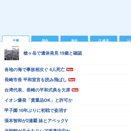
主要
国内
海外
IT 経済
ス
槍ヶ岳で遺体発見 19歳と確認
各地の海で事故相次ぐ 4人死亡
長崎市長 平和宣言を読み飛ばし
台湾代表、長崎の平和式典を欠席
イオン爆発「貴重品OK」と許可か
甲子園 10年ぶりに初戦で姿消す
張本智和が2連覇 妹とアベックV
北朝鮮が兵士をロシア派遣決定か