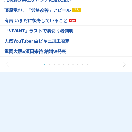
藤原竜也、「労務改善」アピール
有吉 いまだに後悔していること
「VIVANT」ラストで裏切り者判明
人気YouTuber 白ビキニ加工否定
重岡大毅&濱田崇裕 結婚W発表