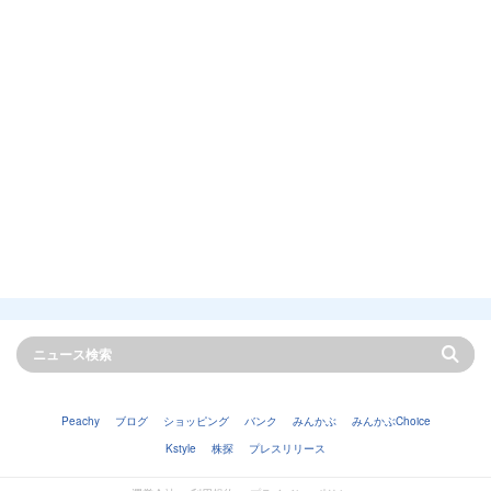
Peachy
ブログ
ショッピング
バンク
みんかぶ
みんかぶChoice
Kstyle
株探
プレスリリース