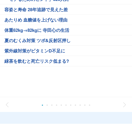
容姿と寿命 28年追跡で見えた差
あたりめ 血糖値を上げない理由
体重62kg→82kgに 寺田心の生活
夏のむくみ対策 ツボ&反射区押し
紫外線対策がビタミンD不足に
緑茶を飲むと死亡リスク低まる?