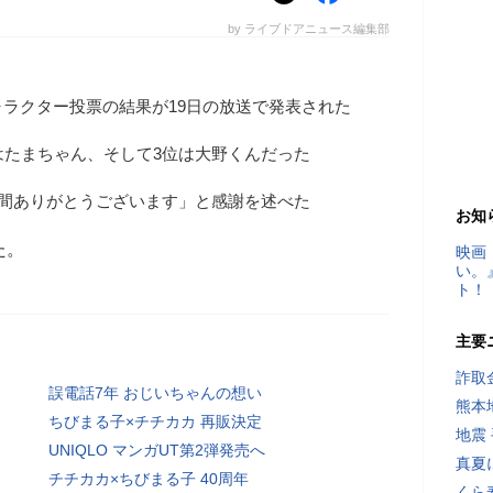
by ライブドアニュース編集部
ラクター投票の結果が19日の放送で発表された
はたまちゃん、そして3位は大野くんだった
年間ありがとうございます」と感謝を述べた
お知
た。
映画
い。
ト！
主要
詐取
誤電話7年 おじいちゃんの想い
熊本
ちびまる子×チチカカ 再販決定
地震
UNIQLO マンガUT第2弾発売へ
真夏
チチカカ×ちびまる子 40周年
くら