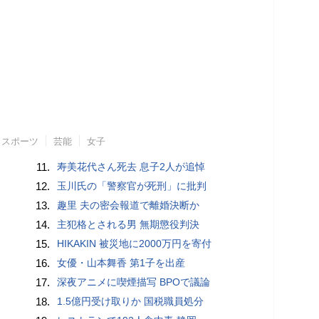
スポーツ
芸能
女子
11.
寿美花代さん死去 息子2人が追悼
12.
玉川氏の「警察官が死刑」に批判
13.
趣里 夫の密会報道で離婚決断か
14.
主犯格とされる男 無期懲役判決
15.
HIKAKIN 被災地に2000万円を寄付
16.
女優・山本舞香 第1子を出産
17.
深夜アニメに喫煙描写 BPOで議論
18.
1.5億円受け取りか 国税職員処分