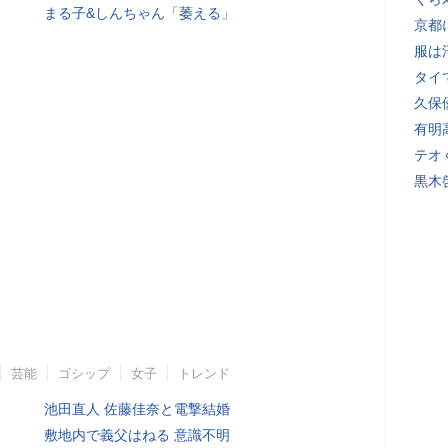
まる子&しんちゃん「萎える」
京都
服は
タイ
久保
有明
テオ
黒木
芸能
ゴシップ
女子
トレンド
池田直人 佐藤佳奈と電撃結婚
敷地内で義父はねる 意識不明