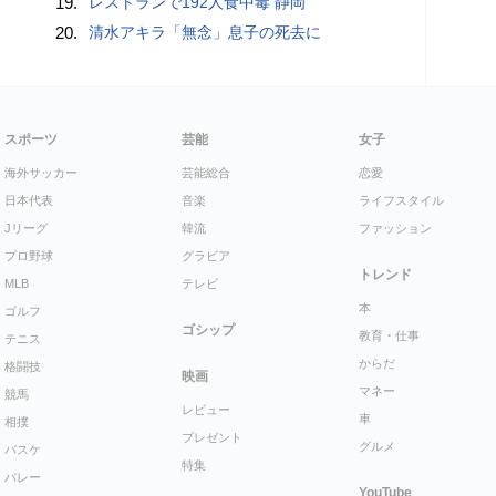
19.
レストランで192人食中毒 静岡
20.
清水アキラ「無念」息子の死去に
スポーツ
芸能
女子
海外サッカー
芸能総合
恋愛
日本代表
音楽
ライフスタイル
Jリーグ
韓流
ファッション
プロ野球
グラビア
トレンド
MLB
テレビ
本
ゴルフ
ゴシップ
教育・仕事
テニス
からだ
格闘技
映画
マネー
競馬
レビュー
車
相撲
プレゼント
グルメ
バスケ
特集
バレー
YouTube