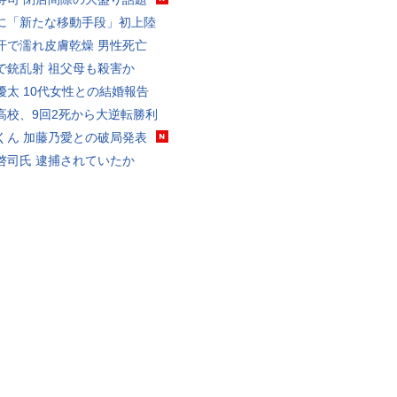
に「新たな移動手段」初上陸
汗で濡れ皮膚乾燥 男性死亡
で銃乱射 祖父母も殺害か
優太 10代女性との結婚報告
高校、9回2死から大逆転勝利
くん 加藤乃愛との破局発表
啓司氏 逮捕されていたか