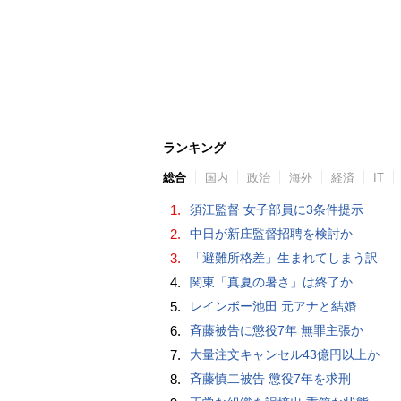
ランキング
総合
国内
政治
海外
経済
IT
1.
須江監督 女子部員に3条件提示
2.
中日が新庄監督招聘を検討か
3.
「避難所格差」生まれてしまう訳
4.
関東「真夏の暑さ」は終了か
5.
レインボー池田 元アナと結婚
6.
斉藤被告に懲役7年 無罪主張か
7.
大量注文キャンセル43億円以上か
8.
斉藤慎二被告 懲役7年を求刑