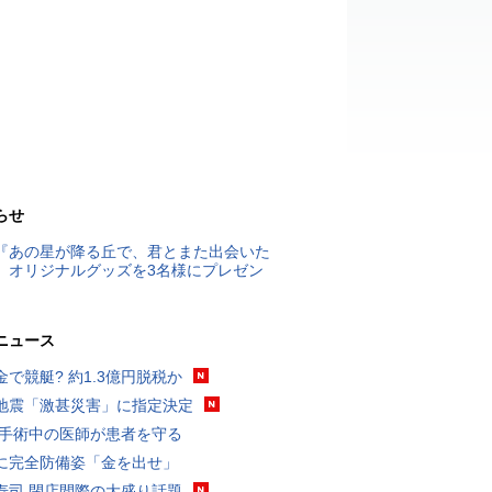
らせ
『あの星が降る丘で、君とまた出会いた
』オリジナルグッズを3名様にプレゼン
ニュース
金で競艇? 約1.3億円脱税か
地震「激甚災害」に指定決定
 手術中の医師が患者を守る
に完全防備姿「金を出せ」
寿司 閉店間際の大盛り話題