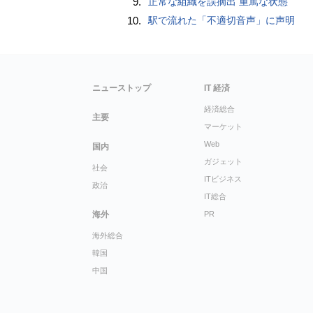
9.
正常な組織を誤摘出 重篤な状態
10.
駅で流れた「不適切音声」に声明
ニューストップ
IT 経済
経済総合
主要
マーケット
Web
国内
ガジェット
社会
ITビジネス
政治
IT総合
海外
PR
海外総合
韓国
中国