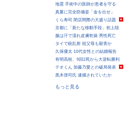
地震 手術中の医師が患者を守る
真夏に完全防備姿「金を出せ」
くら寿司 閉店間際の大盛り話題
京都に「新たな移動手段」初上陸
服は汗で濡れ皮膚乾燥 男性死亡
タイで銃乱射 祖父母も殺害か
久保優太 10代女性との結婚報告
有明高校、9回2死から大逆転勝利
テオくん 加藤乃愛との破局発表
黒木啓司氏 逮捕されていたか
もっと見る