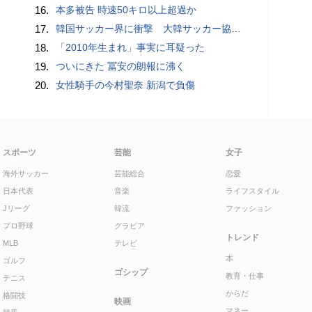
16.
本多被告 時速50キロ以上超過か
17.
韓国サッカー界に衝撃 大韓サッカー協会に外国人審判への“性的接待”疑惑 韓国メディアが報道
18.
「2010年生まれ」事実に耳疑った
19.
ついにきた 冨安の朗報に沸く
20.
女性騎手の今村聖奈 新潟で負傷
スポーツ
芸能
女子
海外サッカー
芸能総合
恋愛
日本代表
音楽
ライフスタイル
Jリーグ
韓流
ファッション
プロ野球
グラビア
トレンド
MLB
テレビ
本
ゴルフ
ゴシップ
教育・仕事
テニス
からだ
格闘技
映画
マネー