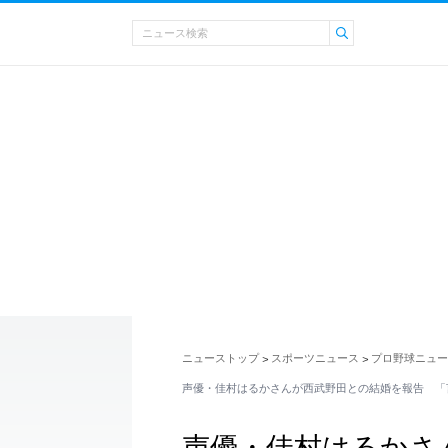
ニューストップ
スポーツニュース
プロ野球ニュー
>
>
声優・佳村はるかさんが西武野田との結婚を報告 「
声優・佳村はるかさ