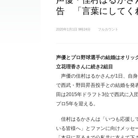
告 「言葉にしてく
2020年1月1日 9時24分
フルカウント
声優とプロ野球選手の結婚はオリッ
立花理香さんに続き2組目
声優の佳村はるかさんが1日、自身
で西武・野田昇吾投手との結婚を発
田は2015年ドラフト3位で西武に入
プロ5年を迎える。
佳村はるかさんは「いつも応援し
いる皆様へ」とファンに向けメッセー
「本日に至るまで公私共に支えて下