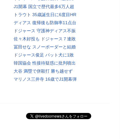
J1開幕 国立で歴代最多6万人超
トラウト 35歳誕生日に6度目HR
ディアス 復帰後も防御率11点台
ドジャース 守護神ディアス不振
佐々木好投も ドジャース７連敗
冨田せな スノーボーダーと結婚
ドジャース俊足 バット犬に1敗
韓国協会 性接待疑惑に批判噴出
大谷 満塁で併殺打 勝ち越せず
マリノス三井寺 16歳でJ1開幕弾