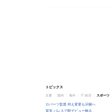
トピックス
主要
国内
海外
IT 経済
スポーツ
ロバーツ監督 抑え変更も示唆へ
冨安 パレスで即デビュー飾る