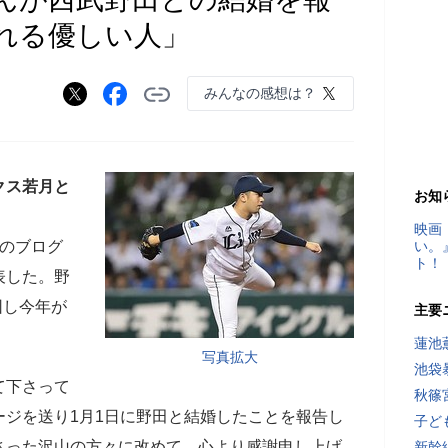
れる優しい人」
みんなの感想は？
クス若月と
お知
映画
のブログ
い。
ト！
表した。野
団し今年が
主要
蓮池
写真拡大
池袋
て下さって
秋篠
ジを送り1月1日に野田と結婚したことを報告し
子ど
さった沢山の方々に改めて、心より感謝申し上げ
新幹