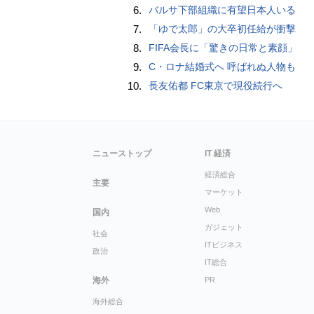
6.
バルサ下部組織に有望日本人いる
7.
「ゆで太郎」の大卒初任給が衝撃
8.
FIFA会長に「驚きの日常と素顔」
9.
C・ロナ結婚式へ 呼ばれぬ人物も
10.
長友佑都 FC東京で現役続行へ
ニューストップ
IT 経済
経済総合
主要
マーケット
Web
国内
ガジェット
社会
ITビジネス
政治
IT総合
海外
PR
海外総合