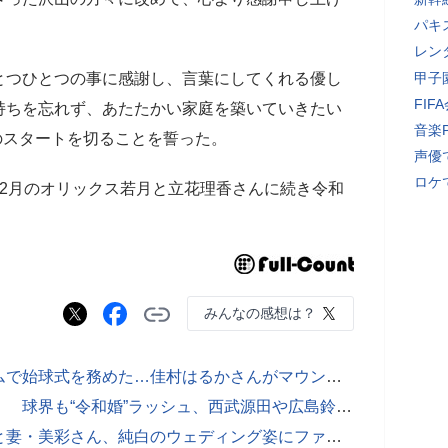
パキ
レン
つひとつの事に感謝し、言葉にしてくれる優し
甲子
FI
持ちを忘れず、あたたかい家庭を築いていきたい
音楽
年のスタートを切ることを誓った。
声優
ロケ
2月のオリックス若月と立花理香さんに続き令和
みんなの感想は？
【動画】過去にはメットライフドームで始球式を務めた…佳村はるかさんがマウンドに上がった実際の映像
大みそかに日ハム斎藤佑が結婚発表！ 球界も“令和婚”ラッシュ、西武源田や広島鈴木も
【写真】幸せそうな表情の西武源田と妻・美彩さん、純白のウェディング姿にファンも「本当にきれい」とうっとりした実際の写真