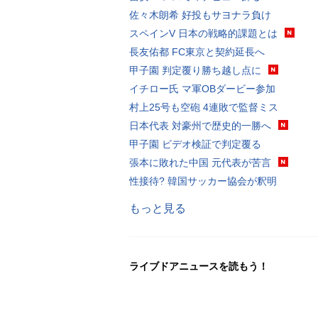
佐々木朗希 好投もサヨナラ負け
スペインV 日本の戦略的課題とは
長友佑都 FC東京と契約延長へ
甲子園 判定覆り勝ち越し点に
イチロー氏 マ軍OBダービー参加
村上25号も空砲 4連敗で監督ミス
日本代表 対豪州で歴史的一勝へ
甲子園 ビデオ検証で判定覆る
張本に敗れた中国 元代表が苦言
性接待? 韓国サッカー協会が釈明
もっと見る
ライブドアニュースを読もう！