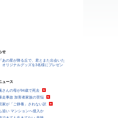
らせ
『あの星が降る丘で、君とまた出会いた
』オリジナルグッズを3名様にプレゼン
ニュース
薫さんの母が94歳で死去
暴走事故 加害者家族の苦悩
宮家が「ご静養」されない訳
も追い マンションへ侵入か
線できても生きてない 辛辣