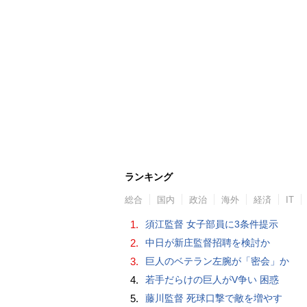
ランキング
総合
国内
政治
海外
経済
IT
1.
須江監督 女子部員に3条件提示
2.
中日が新庄監督招聘を検討か
3.
巨人のベテラン左腕が「密会」か
4.
若手だらけの巨人がV争い 困惑
5.
藤川監督 死球口撃で敵を増やす