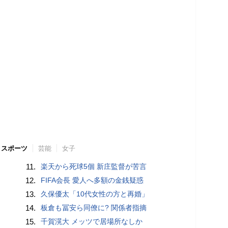
スポーツ
芸能
女子
11.
楽天から死球5個 新庄監督が苦言
12.
FIFA会長 愛人へ多額の金銭疑惑
13.
久保優太「10代女性の方と再婚」
14.
板倉も冨安ら同僚に? 関係者指摘
15.
千賀滉大 メッツで居場所なしか