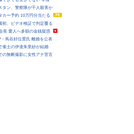
スタン、警察隊が千人殺害か
タカー予約 10万円分当たる
園初、ビデオ検証で判定覆る
FA会長 愛人へ多額の金銭疑惑
P・蔦谷好位置氏 離婚を公表
で雀士の伊達朱里紗が結婚
での無断撮影に女性アナ苦言