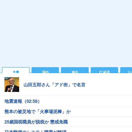
主要
国内
海外
IT 経済
ス
山田五郎さん「アド街」で名言
地震速報（02:58）
熊本の被災地で「火事場泥棒」か
25歳国税職員が脱税か 懲戒免職