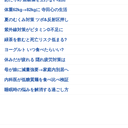
体重62kg→82kgに 寺田心の生活
夏のむくみ対策 ツボ&反射区押し
紫外線対策がビタミンD不足に
緑茶を飲むと死亡リスク低まる?
ヨーグルト いつ食べたらいい?
休みだが疲れる 隠れ疲労対策は
母が娘に減量強要→家庭内別居へ
内科医が低糖質麺を食べ比べ検証
睡眠時の悩みを解消する過ごし方