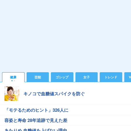
健康
芸能
ゴシップ
女子
トレンド
Y
キノコで血糖値スパイクを防ぐ
「モテるためのヒント」326人に
容姿と寿命 28年追跡で見えた差
あたりめ 血糖値を上げない理由