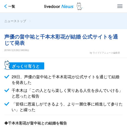
一覧
>
ニューストップ
声優の畠中祐と千本木彩花が結婚 公式サイトを通
じて発表
2019年12月29日16時58分
by ライブドアニュース編集部
ざっくり言うと
29日、声優の畠中祐と千本木彩花が公式サイトを通じて結婚
を発表した
千本木は「この人となら楽しく実りある人生を歩んでいける」
と思ったと報告
「皆様に恩返しができるよう、より一層仕事に精進して参りた
い」と綴った
◆千本木彩花が畠中祐との結婚を報告