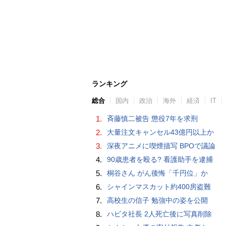
ランキング
総合
国内
政治
海外
経済
IT
1.
斉藤慎二被告 懲役7年を求刑
2.
大量注文キャンセル43億円以上か
3.
深夜アニメに喫煙描写 BPOで議論
4.
90歳患者を殴る? 看護助手を逮捕
5.
桐谷さん がん後悔「千円位」か
6.
シャインマスカット約400房盗難
7.
高校生の信子 勉強中の姿を公開
8.
ハビタ社長 2人死亡後に写真削除