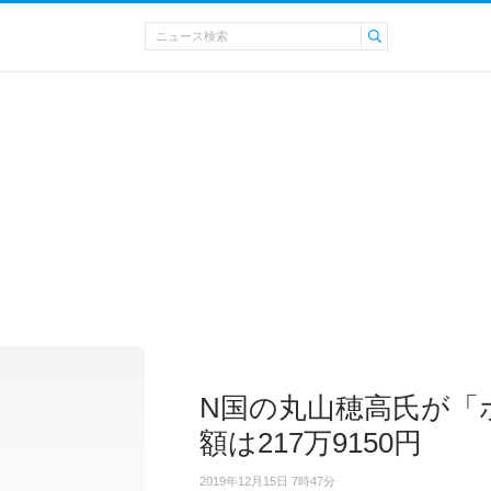
N国の丸山穂高氏が「
額は217万9150円
2019年12月15日 7時47分