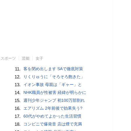
スポーツ
芸能
女子
11.
客を閉め出します SAで徹底対策
12.
りくりゅうに「そろそろ飽きた」
13.
イオン事故 母親は「ギャー」と
14.
NHK職員が性被害 経緯が明らかに
15.
週刊少年ジャンプ 初100万部割れ
16.
エアリズム 2年前後で効果失う?
17.
60代がやめてよかった生活習慣
18.
コンビニで爆発音 店は煙で充満