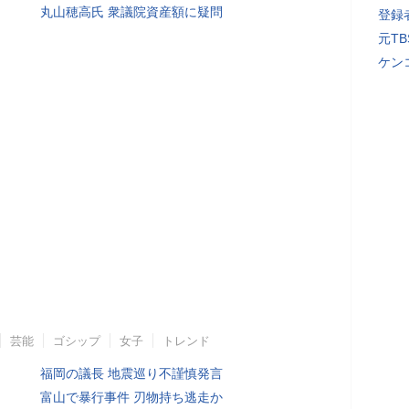
丸山穂高氏 衆議院資産額に疑問
登録者
元T
ケン
芸能
ゴシップ
女子
トレンド
福岡の議長 地震巡り不謹慎発言
富山で暴行事件 刃物持ち逃走か