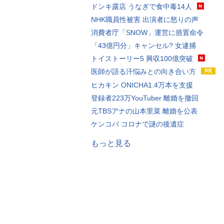
ドンキ露店 うなぎで食中毒14人
NHK職員性被害 出演者に怒りの声
消費者庁「SNOW」運営に措置命令
「43億円分」キャンセル? 女逮捕
トイストーリー5 興収100億突破
医師が語る汗悩みとの向き合い方
ヒカキン ONICHA1.4万本を支援
登録者223万YouTuber 離婚を撤回
元TBSアナの山本里菜 離婚を公表
ケンコバ コロナで謎の後遺症
もっと見る