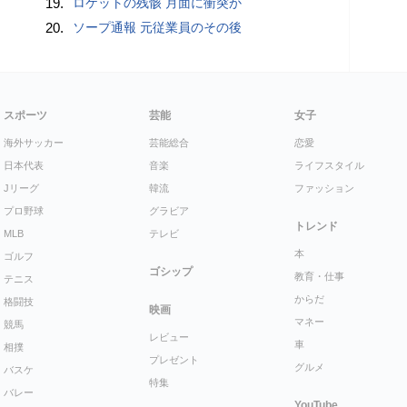
19.
ロケットの残骸 月面に衝突か
20.
ソープ通報 元従業員のその後
スポーツ
芸能
女子
海外サッカー
芸能総合
恋愛
日本代表
音楽
ライフスタイル
Jリーグ
韓流
ファッション
プロ野球
グラビア
トレンド
MLB
テレビ
本
ゴルフ
ゴシップ
教育・仕事
テニス
からだ
格闘技
映画
マネー
競馬
レビュー
車
相撲
プレゼント
グルメ
バスケ
特集
バレー
YouTube