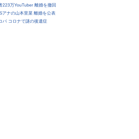
223万YouTuber 離婚を撤回
BSアナの山本里菜 離婚を公表
コバ コロナで謎の後遺症