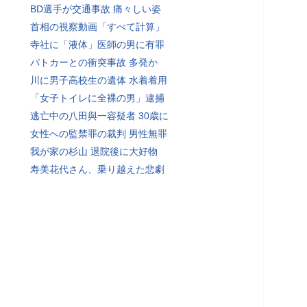
BD選手が交通事故 痛々しい姿
首相の視察動画「すべて計算」
寺社に「液体」医師の男に有罪
パトカーとの衝突事故 多発か
川に男子高校生の遺体 水着着用
「女子トイレに全裸の男」逮捕
逃亡中の八田與一容疑者 30歳に
女性への監禁罪の裁判 男性無罪
我が家の杉山 退院後に大好物
寿美花代さん、乗り越えた悲劇