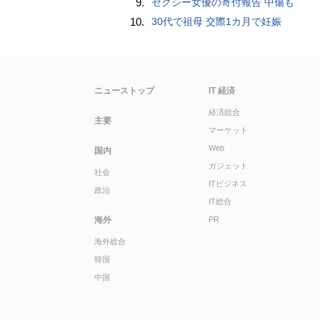
9.
セクシー女優の寄付報告 中傷も
10.
30代で祖母 交際1カ月で妊娠
ニューストップ
IT 経済
経済総合
主要
マーケット
Web
国内
ガジェット
社会
ITビジネス
政治
IT総合
海外
PR
海外総合
韓国
中国