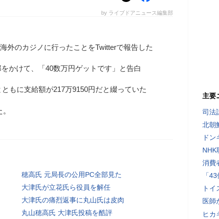
by ライブドアニュース編集部
海外のカジノに行ったことをTwitterで報告した
をかけて、「40数万円ゲットです」と告白
ともに支給額が217万9150円だと綴っていた
主要
た。
司法
北朝
ドン
NH
消費
穂高氏 元局長の公用PC全部見た
「4
大津氏が立花氏ら役員を解任
トイ
大津氏の痛烈返事に丸山氏は皮肉
医師
丸山穂高氏 大津氏投稿を酷評
ヒカキ