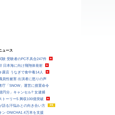
ニュース
試験 受験者のPC不具合247件
鮮 日本海に向け飛翔体発射
キ露店 うなぎで食中毒14人
K職員性被害 出演者に怒りの声
者庁「SNOW」運営に措置命令
3億円分」キャンセル? 女逮捕
ストーリー5 興収100億突破
が語る汗悩みとの向き合い方
ン ONICHA1.4万本を支援