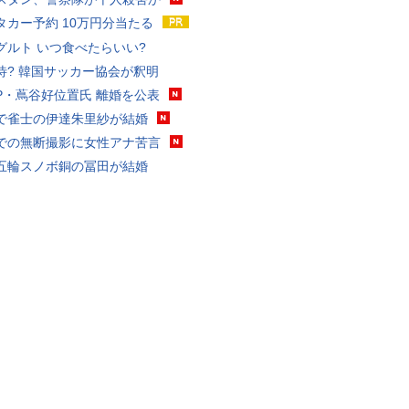
タカー予約 10万円分当たる
グルト いつ食べたらいい?
待? 韓国サッカー協会が釈明
P・蔦谷好位置氏 離婚を公表
で雀士の伊達朱里紗が結婚
での無断撮影に女性アナ苦言
五輪スノボ銅の冨田が結婚