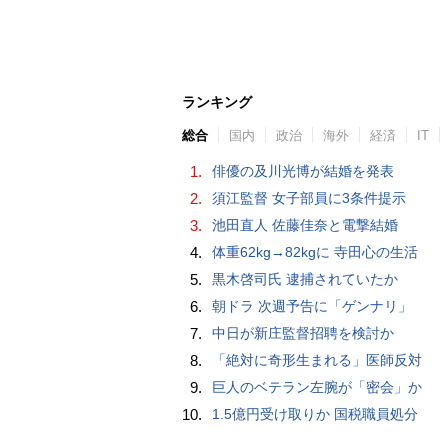
ランキング
総合
国内
政治
海外
経済
IT
1.
俳優の及川光博が結婚を発表
2.
須江監督 女子部員に3条件提示
3.
池田直人 佐藤佳奈と電撃結婚
4.
体重62kg→82kgに 寺田心の生活
5.
黒木啓司氏 逮捕されていたか
6.
朝ドラ 次週予告に「ゲンナリ」
7.
中日が新庄監督招聘を検討か
8.
「絶対に奇形生まれる」医師反対
9.
巨人のベテラン左腕が「密会」か
10.
1.5億円受け取りか 国税職員処分