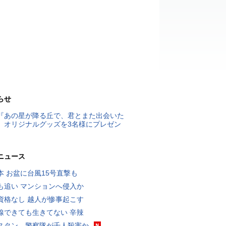
らせ
『あの星が降る丘で、君とまた出会いた
』オリジナルグッズを3名様にプレゼン
ニュース
本 お盆に台風15号直撃も
も追い マンションへ侵入か
資格なし 越人が惨事起こす
線できても生きてない 辛辣
スタン、警察隊が千人殺害か