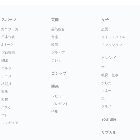
スポーツ
芸能
女子
海外サッカー
芸能総合
恋愛
日本代表
音楽
ライフスタイル
Jリーグ
韓流
ファッション
プロ野球
グラビア
トレンド
MLB
テレビ
本
ゴルフ
ゴシップ
教育・仕事
テニス
からだ
格闘技
映画
マネー
競馬
レビュー
車
相撲
プレゼント
グルメ
バスケ
特集
バレー
YouTube
フィギュア
サブカル