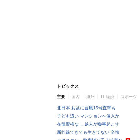
トピックス
主要
国内
海外
IT 経済
スポーツ
北日本 お盆に台風15号直撃も
子ども追い マンションへ侵入か
在留資格なし 越人が惨事起こす
新幹線できても生きてない 辛辣