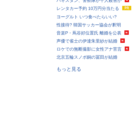
パキスタン、警察隊が千人殺害か
レンタカー予約 10万円分当たる
ヨーグルト いつ食べたらいい?
性接待? 韓国サッカー協会が釈明
音楽P・蔦谷好位置氏 離婚を公表
声優で雀士の伊達朱里紗が結婚
ロケでの無断撮影に女性アナ苦言
北京五輪スノボ銅の冨田が結婚
もっと見る