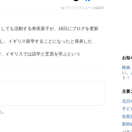
by ライブドアニュース編集部
しても活動する寿美菜子が、16日にブログを更新
休養し、イギリス留学することになったと発表した
で、イギリスでは語学と芝居を学ぶという
お知
映画
い。
ト！
主要
北日
子ど
た。
在留
新幹
パキ