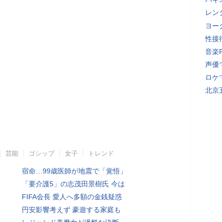
レン
ヨー
性接
音楽
声優
ロケ
北京
芸能
ゴシップ
女子
トレンド
宿命…99歳医師が地震で「覚悟」
「要介護5」の志茂田景樹氏 今は
FIFA会長 愛人へ多額の金銭疑惑
円安影響考えず 豪遊する家庭も