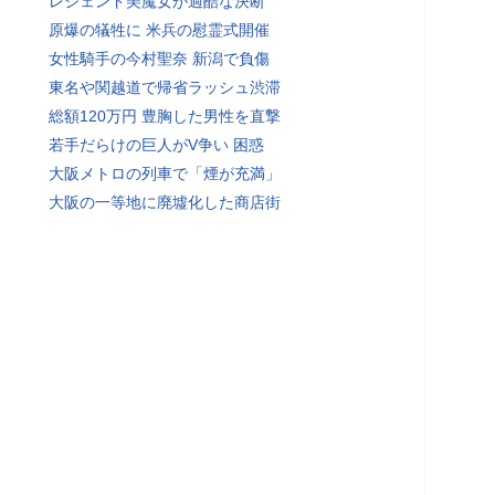
レジェンド美魔女が過酷な決断
原爆の犠牲に 米兵の慰霊式開催
女性騎手の今村聖奈 新潟で負傷
東名や関越道で帰省ラッシュ渋滞
総額120万円 豊胸した男性を直撃
若手だらけの巨人がV争い 困惑
大阪メトロの列車で「煙が充満」
大阪の一等地に廃墟化した商店街