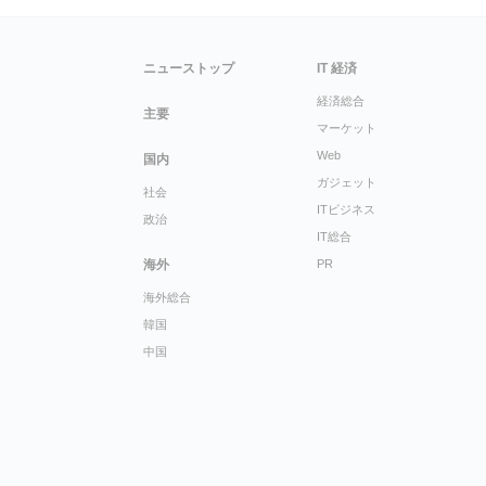
ニューストップ
IT 経済
経済総合
主要
マーケット
Web
国内
ガジェット
社会
ITビジネス
政治
IT総合
海外
PR
海外総合
韓国
中国