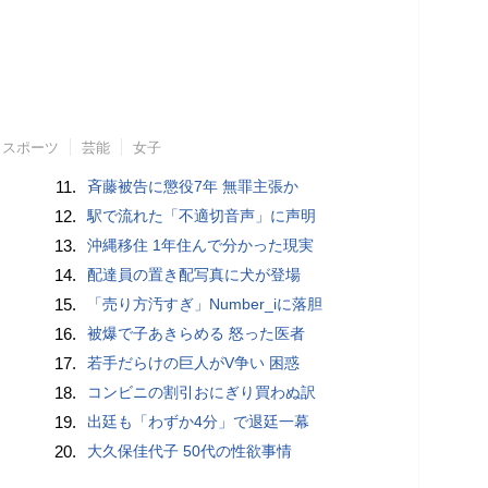
スポーツ
芸能
女子
11.
斉藤被告に懲役7年 無罪主張か
12.
駅で流れた「不適切音声」に声明
13.
沖縄移住 1年住んで分かった現実
14.
配達員の置き配写真に犬が登場
15.
「売り方汚すぎ」Number_iに落胆
16.
被爆で子あきらめる 怒った医者
17.
若手だらけの巨人がV争い 困惑
18.
コンビニの割引おにぎり買わぬ訳
19.
出廷も「わずか4分」で退廷一幕
20.
大久保佳代子 50代の性欲事情