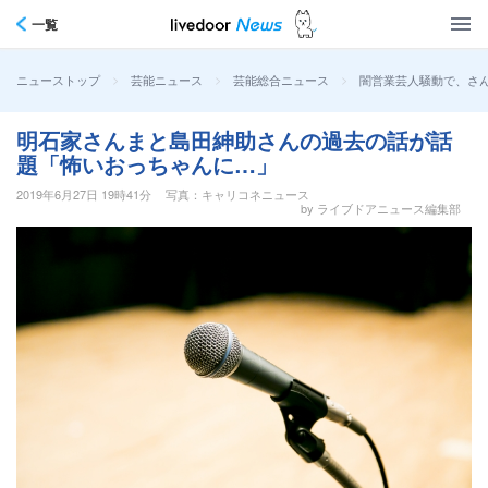
一覧
>
>
>
闇営業芸人騒動で、さん
ニューストップ
芸能ニュース
芸能総合ニュース
明石家さんまと島田紳助さんの過去の話が話
題「怖いおっちゃんに…」
2019年6月27日 19時41分
写真：キャリコネニュース
by ライブドアニュース編集部