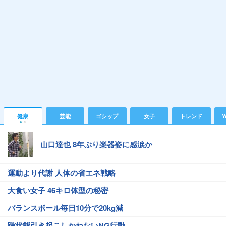
健康
芸能
ゴシップ
女子
トレンド
Y
山口達也 8年ぶり楽器姿に感涙か
運動より代謝 人体の省エネ戦略
大食い女子 46キロ体型の秘密
バランスボール毎日10分で20kg減
躁状態引き起こしかねないNG行動