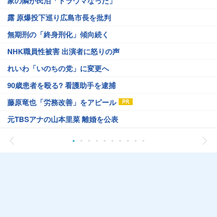
家の隣が民泊「トラウマなった」
露 原爆投下巡り広島市長を批判
無期刑の「終身刑化」傾向続く
NHK職員性被害 出演者に怒りの声
れいわ「いのちの党」に変更へ
90歳患者を殴る? 看護助手を逮捕
藤原竜也「労務改善」をアピール
元TBSアナの山本里菜 離婚を公表