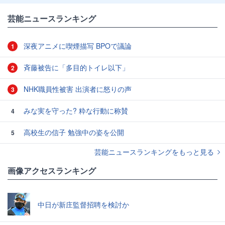
芸能ニュースランキング
深夜アニメに喫煙描写 BPOで議論
1
斉藤被告に「多目的トイレ以下」
2
NHK職員性被害 出演者に怒りの声
3
みな実を守った? 粋な行動に称賛
4
高校生の信子 勉強中の姿を公開
5
芸能ニュースランキングをもっと見る
画像アクセスランキング
中日が新庄監督招聘を検討か