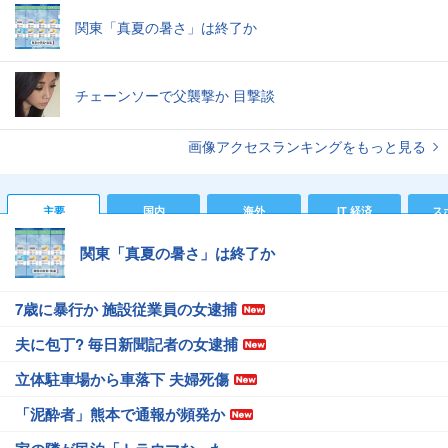
関東「真夏の暑さ」は終了か
チェーンソーで父襲撃か 目撃談
画像アクセスランキングをもっと見る
主要
国内
海外
IT 経済
ス
関東「真夏の暑さ」は終了か
7歳に暴行か 施設従業員の女逮捕
夫に包丁? 毎日新聞記者の女逮捕
立体駐車場から車落下 夫婦死傷
「泥酔者」熊本で通報が頻発か