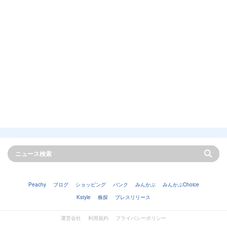
Peachy
ブログ
ショッピング
バンク
みんかぶ
みんかぶChoice
Kstyle
株探
プレスリリース
運営会社
利用規約
プライバシーポリシー