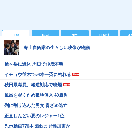
主要
国内
海外
IT 経済
ス
海上自衛隊の生々しい映像が物議
槍ヶ岳に遺体 周辺で19歳不明
イチョウ並木で54本一斉に枯れる
秋田県職員、報道対応で喫煙
風呂を覗くため敷地侵入 49歳男
列に割り込んだ男女 青ざめ逃亡
正直しんどい夏のレジャー1位
児ポ動画770本 酒飲ませ性加害か