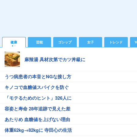
健康
芸能
ゴシップ
女子
トレンド
Y
麻辣湯 具材次第でカツ丼級に
うつ病患者の本音とNGな接し方
キノコで血糖値スパイクを防ぐ
「モテるためのヒント」326人に
容姿と寿命 28年追跡で見えた差
あたりめ 血糖値を上げない理由
体重62kg→82kgに 寺田心の生活