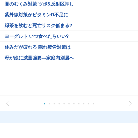
夏のむくみ対策 ツボ&反射区押し
紫外線対策がビタミンD不足に
緑茶を飲むと死亡リスク低まる?
ヨーグルト いつ食べたらいい?
休みだが疲れる 隠れ疲労対策は
母が娘に減量強要→家庭内別居へ