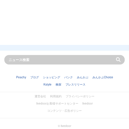
Peachy
ブログ
ショッピング
バンク
みんかぶ
みんかぶChoice
Kstyle
株探
プレスリリース
運営会社
利用規約
プライバシーポリシー
livedoorお客様サポートセンター
livedoor
コンテンツ・広告ポリシー
© livedoor