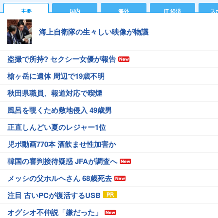
主要
国内
海外
IT 経済
ス
海上自衛隊の生々しい映像が物議
盗撮で所持? セクシー女優が報告
槍ヶ岳に遺体 周辺で19歳不明
秋田県職員、報道対応で喫煙
風呂を覗くため敷地侵入 49歳男
正直しんどい夏のレジャー1位
児ポ動画770本 酒飲ませ性加害か
韓国の審判接待疑惑 JFAが調査へ
メッシの父ホルヘさん 68歳死去
注目 古いPCが復活するUSB
オグシオ不仲説「嫌だった」