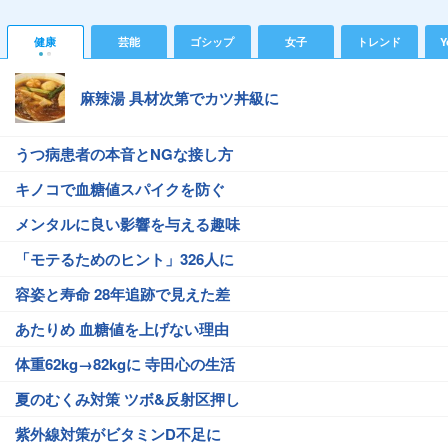
健康
芸能
ゴシップ
女子
トレンド
Y
麻辣湯 具材次第でカツ丼級に
うつ病患者の本音とNGな接し方
キノコで血糖値スパイクを防ぐ
メンタルに良い影響を与える趣味
「モテるためのヒント」326人に
容姿と寿命 28年追跡で見えた差
あたりめ 血糖値を上げない理由
体重62kg→82kgに 寺田心の生活
夏のむくみ対策 ツボ&反射区押し
紫外線対策がビタミンD不足に