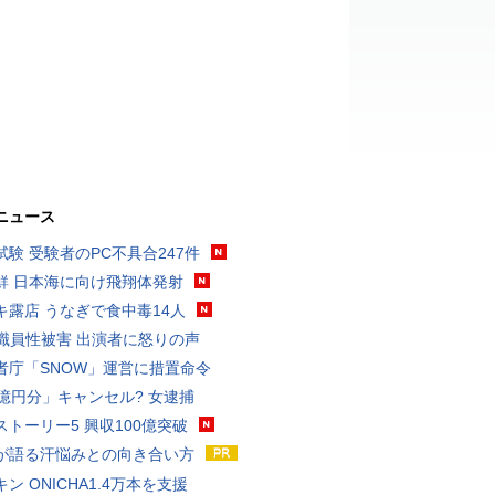
ニュース
試験 受験者のPC不具合247件
鮮 日本海に向け飛翔体発射
キ露店 うなぎで食中毒14人
K職員性被害 出演者に怒りの声
者庁「SNOW」運営に措置命令
3億円分」キャンセル? 女逮捕
ストーリー5 興収100億突破
が語る汗悩みとの向き合い方
ン ONICHA1.4万本を支援