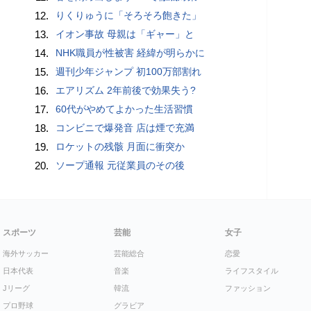
12.
りくりゅうに「そろそろ飽きた」
13.
イオン事故 母親は「ギャー」と
14.
NHK職員が性被害 経緯が明らかに
15.
週刊少年ジャンプ 初100万部割れ
16.
エアリズム 2年前後で効果失う?
17.
60代がやめてよかった生活習慣
18.
コンビニで爆発音 店は煙で充満
19.
ロケットの残骸 月面に衝突か
20.
ソープ通報 元従業員のその後
スポーツ
芸能
女子
海外サッカー
芸能総合
恋愛
日本代表
音楽
ライフスタイル
Jリーグ
韓流
ファッション
プロ野球
グラビア