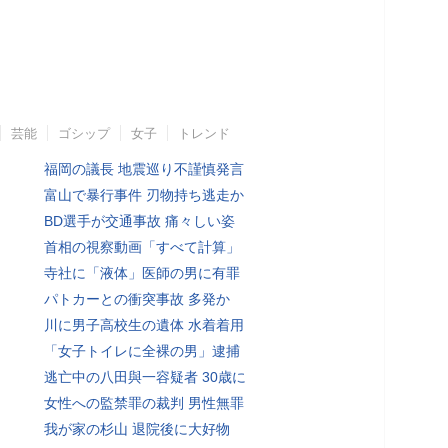
芸能
ゴシップ
女子
トレンド
福岡の議長 地震巡り不謹慎発言
富山で暴行事件 刃物持ち逃走か
BD選手が交通事故 痛々しい姿
首相の視察動画「すべて計算」
寺社に「液体」医師の男に有罪
パトカーとの衝突事故 多発か
川に男子高校生の遺体 水着着用
「女子トイレに全裸の男」逮捕
逃亡中の八田與一容疑者 30歳に
女性への監禁罪の裁判 男性無罪
我が家の杉山 退院後に大好物