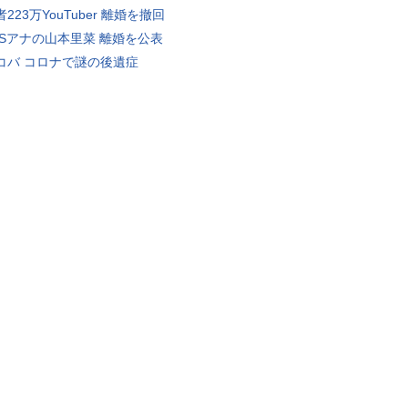
223万YouTuber 離婚を撤回
BSアナの山本里菜 離婚を公表
コバ コロナで謎の後遺症