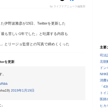
by ライブドアニュース編集部
伊野波雅彦が19日、Twitterを更新した
「最も苦しい1年でした」と吐露する内容も
ん」とリージョ監督との写真で締めくくった
主要
司法
北朝
erを更新
ドン
す。
NH
消費
XMNkk
「4
oha19)
2019年1月19日
トイ
医師
た。
ヒカキ