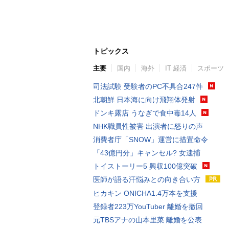
トピックス
主要
国内
海外
IT 経済
スポーツ
司法試験 受験者のPC不具合247件
北朝鮮 日本海に向け飛翔体発射
ドンキ露店 うなぎで食中毒14人
NHK職員性被害 出演者に怒りの声
消費者庁「SNOW」運営に措置命令
「43億円分」キャンセル? 女逮捕
トイストーリー5 興収100億突破
医師が語る汗悩みとの向き合い方
ヒカキン ONICHA1.4万本を支援
登録者223万YouTuber 離婚を撤回
元TBSアナの山本里菜 離婚を公表