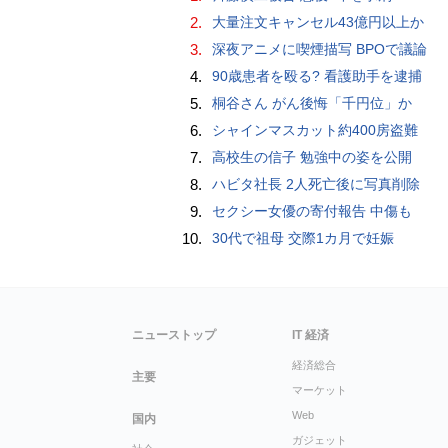
2.
大量注文キャンセル43億円以上か
3.
深夜アニメに喫煙描写 BPOで議論
4.
90歳患者を殴る? 看護助手を逮捕
5.
桐谷さん がん後悔「千円位」か
6.
シャインマスカット約400房盗難
7.
高校生の信子 勉強中の姿を公開
8.
ハビタ社長 2人死亡後に写真削除
9.
セクシー女優の寄付報告 中傷も
10.
30代で祖母 交際1カ月で妊娠
ニューストップ
IT 経済
経済総合
主要
マーケット
Web
国内
ガジェット