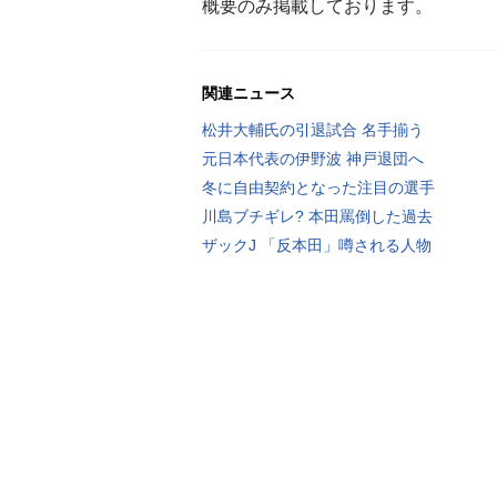
概要のみ掲載しております。
関連ニュース
松井大輔氏の引退試合 名手揃う
元日本代表の伊野波 神戸退団へ
冬に自由契約となった注目の選手
川島ブチギレ? 本田罵倒した過去
ザックJ 「反本田」噂される人物