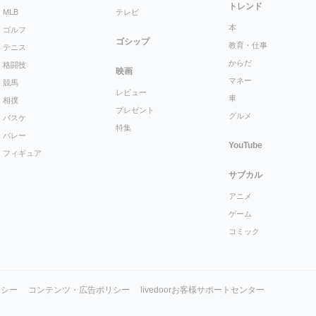
トレンド
MLB
テレビ
本
ゴルフ
ゴシップ
教育・仕事
テニス
からだ
格闘技
映画
マネー
競馬
レビュー
車
相撲
プレゼント
グルメ
バスケ
特集
バレー
YouTube
フィギュア
サブカル
アニメ
ゲーム
コミック
リシー
コンテンツ・広告ポリシー
livedoorお客様サポートセンター