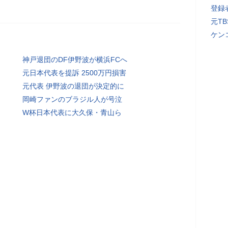
登録者
元T
ケン
神戸退団のDF伊野波が横浜FCへ
元日本代表を提訴 2500万円損害
元代表 伊野波の退団が決定的に
岡崎ファンのブラジル人が号泣
W杯日本代表に大久保・青山ら