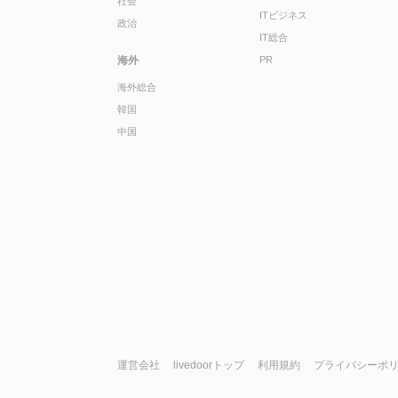
社会
ITビジネス
政治
IT総合
海外
PR
海外総合
韓国
中国
運営会社
livedoorトップ
利用規約
プライバシーポ