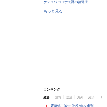
ケンコバ コロナで謎の後遺症
もっと見る
ランキング
総合
国内
政治
海外
経済
IT
1.
斉藤慎二被告 懲役7年を求刑