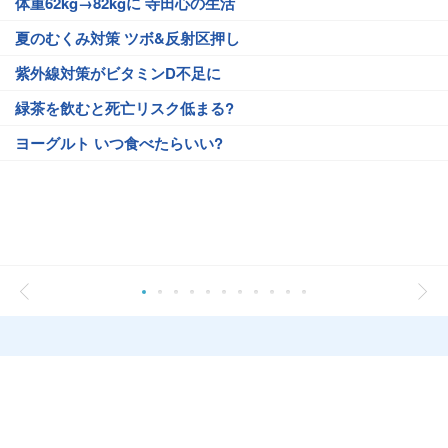
体重62kg→82kgに 寺田心の生活
夏のむくみ対策 ツボ&反射区押し
紫外線対策がビタミンD不足に
緑茶を飲むと死亡リスク低まる?
ヨーグルト いつ食べたらいい?