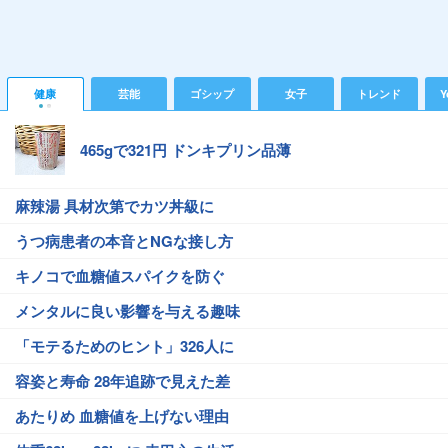
健康
芸能
ゴシップ
女子
トレンド
Y
465gで321円 ドンキプリン品薄
麻辣湯 具材次第でカツ丼級に
うつ病患者の本音とNGな接し方
キノコで血糖値スパイクを防ぐ
メンタルに良い影響を与える趣味
「モテるためのヒント」326人に
容姿と寿命 28年追跡で見えた差
あたりめ 血糖値を上げない理由