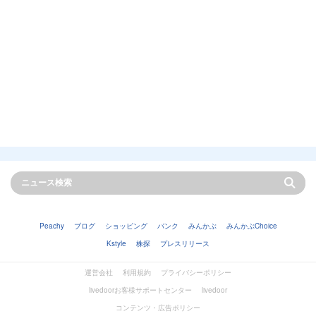
Peachy
ブログ
ショッピング
バンク
みんかぶ
みんかぶChoice
Kstyle
株探
プレスリリース
運営会社
利用規約
プライバシーポリシー
livedoorお客様サポートセンター
livedoor
コンテンツ・広告ポリシー