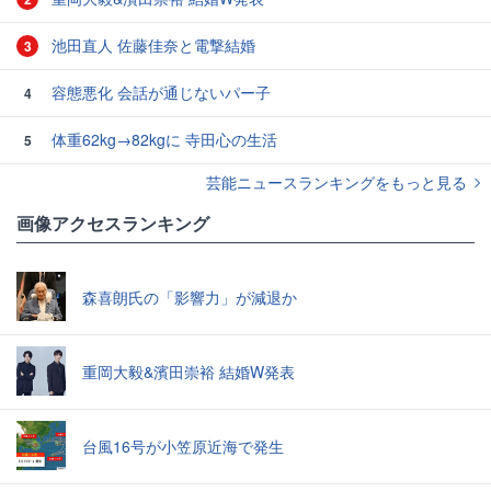
池田直人 佐藤佳奈と電撃結婚
3
容態悪化 会話が通じないパー子
4
体重62kg→82kgに 寺田心の生活
5
芸能ニュースランキングをもっと見る
画像アクセスランキング
森喜朗氏の「影響力」が減退か
重岡大毅&濱田崇裕 結婚W発表
台風16号が小笠原近海で発生