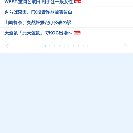
WEST.重岡と濱田 相手は一般女性
さらば森田、FX投資詐欺被害告白
山崎怜奈、突然妊娠だけ公表の訳
天竺鼠「元天竺鼠」でKOC出場へ