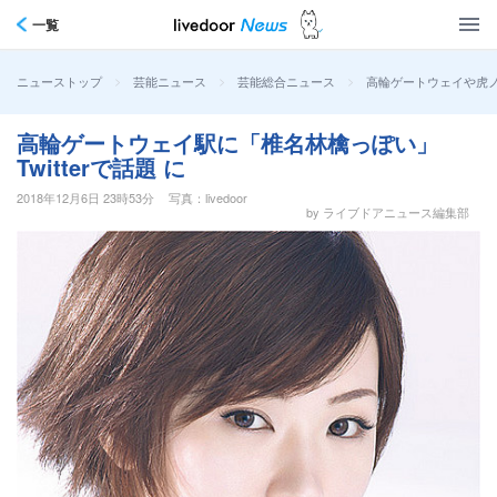
一覧
>
>
>
高輪ゲートウェイや虎
ニューストップ
芸能ニュース
芸能総合ニュース
高輪ゲートウェイ駅に「椎名林檎っぽい」
Twitterで話題 に
2018年12月6日 23時53分
写真：livedoor
by ライブドアニュース編集部