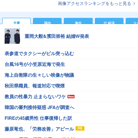
画像アクセスランキングをもっと見る
主要
国内
海外
IT 経済
ス
重岡大毅&濱田崇裕 結婚W発表
表参道でタクシーがビル突っ込む
台風16号が小笠原近海で発生
海上自衛隊の生々しい映像が物議
秋田県職員、報道対応で喫煙
教員の性暴力 止まらないワケ
韓国の審判接待疑惑 JFAが調査へ
FIREの45歳男性 仕事復帰した訳
藤原竜也、「労務改善」アピール