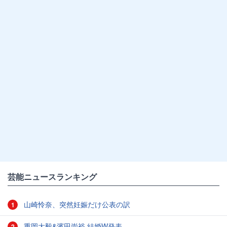
芸能ニュースランキング
山崎怜奈、突然妊娠だけ公表の訳
1
重岡大毅&濱田崇裕 結婚W発表
2