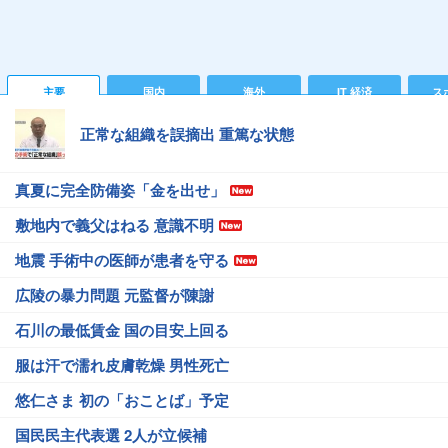
主要
国内
海外
IT 経済
ス
正常な組織を誤摘出 重篤な状態
真夏に完全防備姿「金を出せ」
敷地内で義父はねる 意識不明
地震 手術中の医師が患者を守る
広陵の暴力問題 元監督が陳謝
石川の最低賃金 国の目安上回る
服は汗で濡れ皮膚乾燥 男性死亡
悠仁さま 初の「おことば」予定
国民民主代表選 2人が立候補