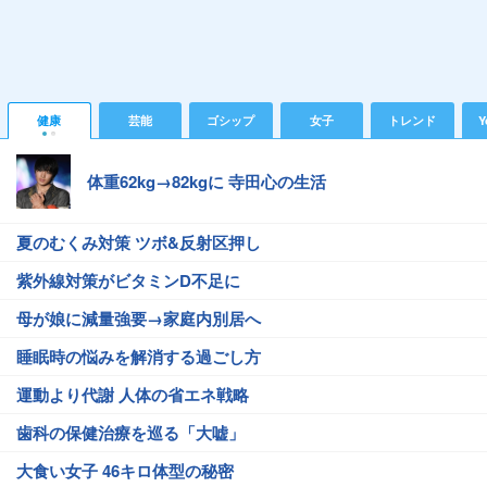
健康
芸能
ゴシップ
女子
トレンド
Y
体重62kg→82kgに 寺田心の生活
夏のむくみ対策 ツボ&反射区押し
紫外線対策がビタミンD不足に
母が娘に減量強要→家庭内別居へ
睡眠時の悩みを解消する過ごし方
運動より代謝 人体の省エネ戦略
歯科の保健治療を巡る「大嘘」
大食い女子 46キロ体型の秘密