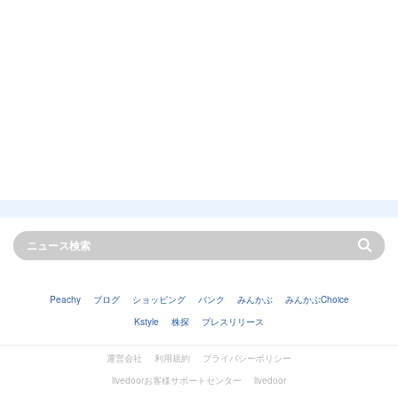
Peachy
ブログ
ショッピング
バンク
みんかぶ
みんかぶChoice
Kstyle
株探
プレスリリース
運営会社
利用規約
プライバシーポリシー
livedoorお客様サポートセンター
livedoor