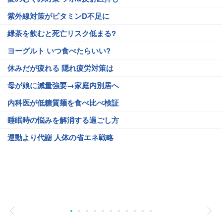
紫外線対策がビタミンD不足に
緑茶を飲むと死亡リスク低まる?
ヨーグルト いつ食べたらいい?
休みだが疲れる 隠れ疲労対策は
母が娘に減量強要→家庭内別居へ
内科医が低糖質麺を食べ比べ検証
睡眠時の悩みを解消する過ごし方
運動より代謝 人体の省エネ戦略