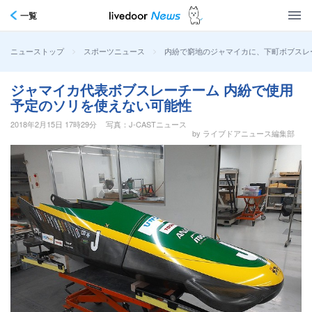
一覧
>
>
内紛で窮地のジャマイカに、下町ボブスレ
ニューストップ
スポーツニュース
ジャマイカ代表ボブスレーチーム 内紛で使用
予定のソリを使えない可能性
2018年2月15日 17時29分
写真：J-CASTニュース
by ライブドアニュース編集部