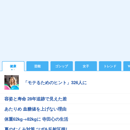
健康
芸能
ゴシップ
女子
トレンド
Y
「モテるためのヒント」326人に
容姿と寿命 28年追跡で見えた差
あたりめ 血糖値を上げない理由
体重62kg→82kgに 寺田心の生活
夏のむくみ対策 ツボ&反射区押し