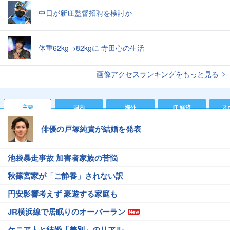
中日が新庄監督招聘を検討か
体重62kg→82kgに 寺田心の生活
画像アクセスランキングをもっと見る
主要
国内
海外
IT 経済
ス
俳優の戸塚純貴が結婚を発表
池袋暴走事故 加害者家族の苦悩
秋篠宮家が「ご静養」されない訳
円安影響考えず 豪遊する家庭も
JR横浜線で居眠りのオーバーラン
ケニア人と結婚「差別」のリアル