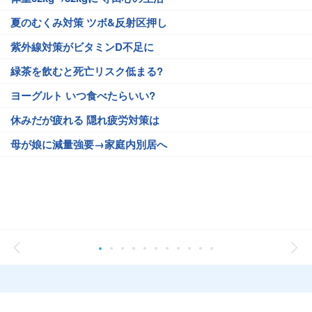
夏のむくみ対策 ツボ&反射区押し
紫外線対策がビタミンD不足に
緑茶を飲むと死亡リスク低まる?
ヨーグルト いつ食べたらいい?
休みだが疲れる 隠れ疲労対策は
母が娘に減量強要→家庭内別居へ