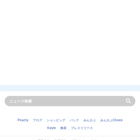
Peachy
ブログ
ショッピング
バンク
みんかぶ
みんかぶChoice
Kstyle
株探
プレスリリース