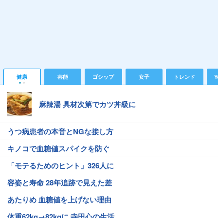
健康
芸能
ゴシップ
女子
トレンド
Y
麻辣湯 具材次第でカツ丼級に
うつ病患者の本音とNGな接し方
キノコで血糖値スパイクを防ぐ
「モテるためのヒント」326人に
容姿と寿命 28年追跡で見えた差
あたりめ 血糖値を上げない理由
体重62kg→82kgに 寺田心の生活