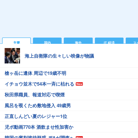
主要
国内
海外
IT 経済
ス
海上自衛隊の生々しい映像が物議
槍ヶ岳に遺体 周辺で19歳不明
イチョウ並木で54本一斉に枯れる
秋田県職員、報道対応で喫煙
風呂を覗くため敷地侵入 49歳男
正直しんどい夏のレジャー1位
児ポ動画770本 酒飲ませ性加害か
韓国の審判接待疑惑 JFAが調査へ