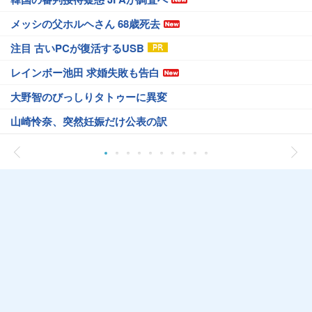
メッシの父ホルヘさん 68歳死去
注目 古いPCが復活するUSB
レインボー池田 求婚失敗も告白
大野智のびっしりタトゥーに異変
山崎怜奈、突然妊娠だけ公表の訳