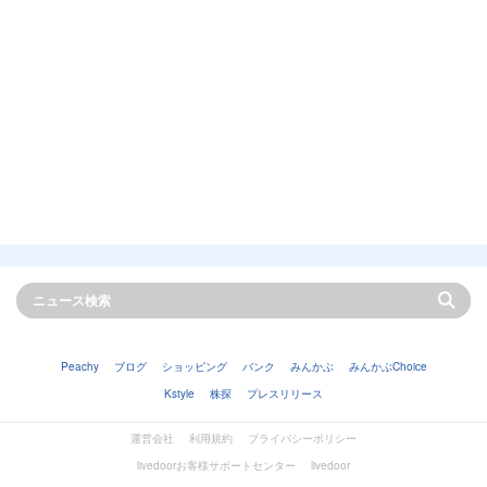
Peachy
ブログ
ショッピング
バンク
みんかぶ
みんかぶChoice
Kstyle
株探
プレスリリース
運営会社
利用規約
プライバシーポリシー
livedoorお客様サポートセンター
livedoor