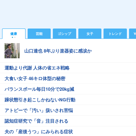
健康
芸能
ゴシップ
女子
トレンド
Y
山口達也 8年ぶり楽器姿に感涙か
運動より代謝 人体の省エネ戦略
大食い女子 46キロ体型の秘密
バランスボール毎日10分で20kg減
躁状態引き起こしかねないNG行動
アトピーで「汚い」扱いされ苦悩
認知症研究で「音」注目される
夫の「産後うつ」にみられる症状