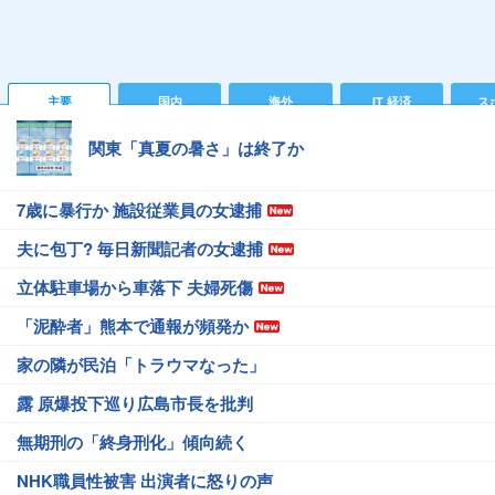
主要
国内
海外
IT 経済
ス
関東「真夏の暑さ」は終了か
7歳に暴行か 施設従業員の女逮捕
夫に包丁? 毎日新聞記者の女逮捕
立体駐車場から車落下 夫婦死傷
「泥酔者」熊本で通報が頻発か
家の隣が民泊「トラウマなった」
露 原爆投下巡り広島市長を批判
無期刑の「終身刑化」傾向続く
NHK職員性被害 出演者に怒りの声