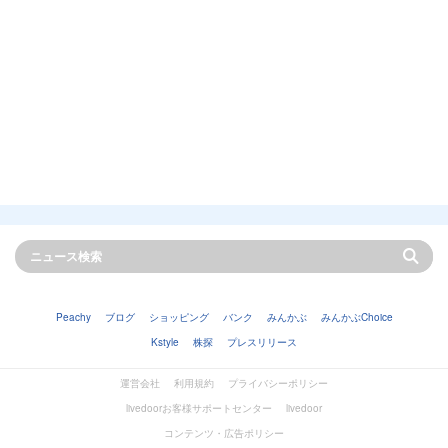
Peachy
ブログ
ショッピング
バンク
みんかぶ
みんかぶChoice
Kstyle
株探
プレスリリース
運営会社
利用規約
プライバシーポリシー
livedoorお客様サポートセンター
livedoor
コンテンツ・広告ポリシー