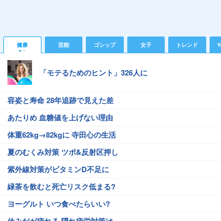
健康
芸能
ゴシップ
女子
トレンド
Y
「モテるためのヒント」326人に
容姿と寿命 28年追跡で見えた差
あたりめ 血糖値を上げない理由
体重62kg→82kgに 寺田心の生活
夏のむくみ対策 ツボ&反射区押し
紫外線対策がビタミンD不足に
緑茶を飲むと死亡リスク低まる?
ヨーグルト いつ食べたらいい?