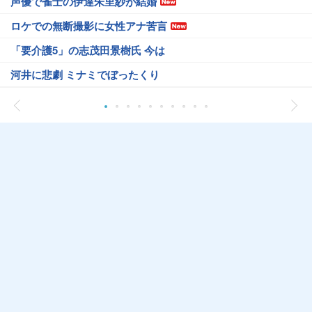
声優で雀士の伊達朱里紗が結婚
ロケでの無断撮影に女性アナ苦言
「要介護5」の志茂田景樹氏 今は
河井に悲劇 ミナミでぼったくり