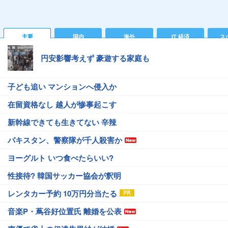
主要
国内
海外
IT 経済
ス
円安影響考えず 豪遊する家庭も
子ども追い マンションへ侵入か
在留資格なし 越人が惨事起こす
新幹線できても生きてない 辛辣
パキスタン、警察隊が千人殺害か
ヨーグルト いつ食べたらいい?
性接待? 韓国サッカー協会が釈明
レンタカー予約 10万円分当たる
音楽P・蔦谷好位置氏 離婚を公表