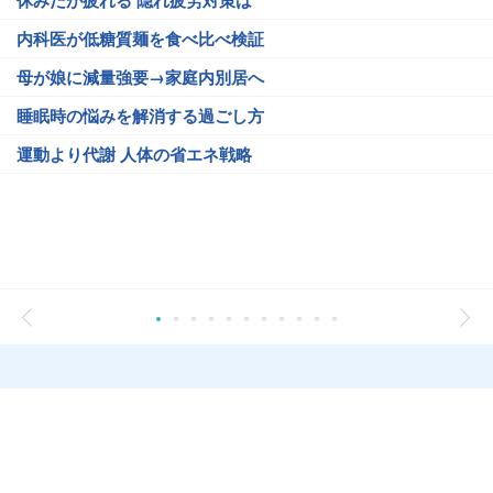
休みだが疲れる 隠れ疲労対策は
内科医が低糖質麺を食べ比べ検証
母が娘に減量強要→家庭内別居へ
睡眠時の悩みを解消する過ごし方
運動より代謝 人体の省エネ戦略