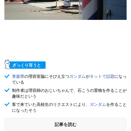
ざっくり言うと
青森県
の理容室脇にそびえ立つ
ガンダム
が
ネットで話題
になっ
ている
制作者は理容師のおじいちゃんで、石こうの置物を作ることが
趣味だという
客で来ていた高校生のリクエストにより、
ガンダム
を作ること
になったそう
記事を読む