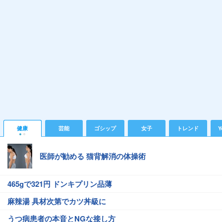
健康
芸能
ゴシップ
女子
トレンド
Y
医師が勧める 猫背解消の体操術
465gで321円 ドンキプリン品薄
麻辣湯 具材次第でカツ丼級に
うつ病患者の本音とNGな接し方