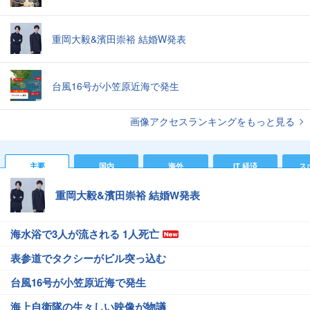
重岡大毅&濱田崇裕 結婚W発表
台風16号が小笠原近海で発生
画像アクセスランキングをもっと見る
主要
国内
海外
IT 経済
ス
重岡大毅&濱田崇裕 結婚W発表
海水浴で3人が流される 1人死亡
表参道でタクシーがビル突っ込む
台風16号が小笠原近海で発生
海上自衛隊の生々しい映像が物議