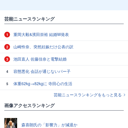
芸能ニュースランキング
重岡大毅&濱田崇裕 結婚W発表
1
山崎怜奈、突然妊娠だけ公表の訳
2
池田直人 佐藤佳奈と電撃結婚
3
容態悪化 会話が通じないパー子
4
体重62kg→82kgに 寺田心の生活
5
芸能ニュースランキングをもっと見る
画像アクセスランキング
森喜朗氏の「影響力」が減退か