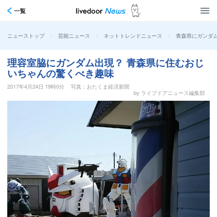
一覧
>
>
>
青森県にガンダ
ニューストップ
芸能ニュース
ネットトレンドニュース
理容室脇にガンダム出現？ 青森県に住むおじ
いちゃんの驚くべき趣味
2017年4月24日 19時0分
写真：おたくま経済新聞
by ライブドアニュース編集部