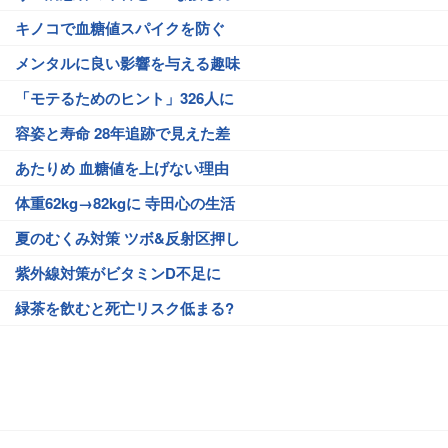
キノコで血糖値スパイクを防ぐ
メンタルに良い影響を与える趣味
「モテるためのヒント」326人に
容姿と寿命 28年追跡で見えた差
あたりめ 血糖値を上げない理由
体重62kg→82kgに 寺田心の生活
夏のむくみ対策 ツボ&反射区押し
紫外線対策がビタミンD不足に
緑茶を飲むと死亡リスク低まる?