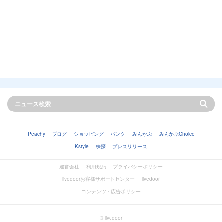
Peachy
ブログ
ショッピング
バンク
みんかぶ
みんかぶChoice
Kstyle
株探
プレスリリース
運営会社
利用規約
プライバシーポリシー
livedoorお客様サポートセンター
livedoor
コンテンツ・広告ポリシー
© livedoor