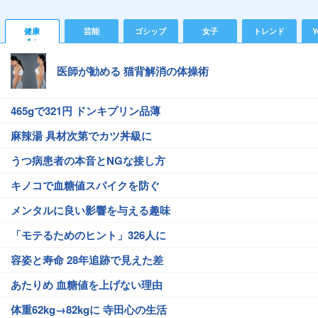
健康
芸能
ゴシップ
女子
トレンド
Y
医師が勧める 猫背解消の体操術
465gで321円 ドンキプリン品薄
麻辣湯 具材次第でカツ丼級に
うつ病患者の本音とNGな接し方
キノコで血糖値スパイクを防ぐ
メンタルに良い影響を与える趣味
「モテるためのヒント」326人に
容姿と寿命 28年追跡で見えた差
あたりめ 血糖値を上げない理由
体重62kg→82kgに 寺田心の生活