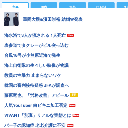
主要
国内
海外
IT 経済
ス
重岡大毅&濱田崇裕 結婚W発表
海水浴で3人が流される 1人死亡
表参道でタクシーがビル突っ込む
台風16号が小笠原近海で発生
海上自衛隊の生々しい映像が物議
教員の性暴力 止まらないワケ
韓国の審判接待疑惑 JFAが調査へ
藤原竜也、「労務改善」アピール
人気YouTuber 白ビキニ加工否定
VIVANT「別班」リアルな実態とは
パー子の認知症 老老介護に不安