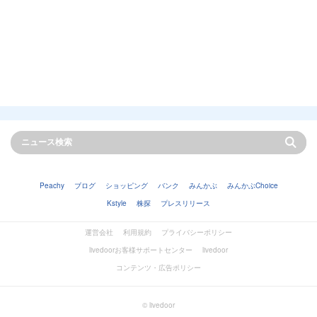
Peachy
ブログ
ショッピング
バンク
みんかぶ
みんかぶChoice
Kstyle
株探
プレスリリース
運営会社
利用規約
プライバシーポリシー
livedoorお客様サポートセンター
livedoor
コンテンツ・広告ポリシー
© livedoor