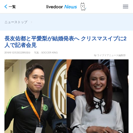
一覧
>
ニューストップ
長友佑都と平愛梨が結婚発表へ クリスマスイブに2
人で記者会見
2016年12月23日20時32分
写真：SOCCER KING
by ライブドアニュース編集部