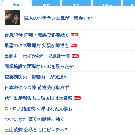
主要
国内
海外
IT 経済
ス
巨人のベテラン左腕が「密会」か
台風13号 沖縄・奄美で影響続く
最悪のクズ野郎だ 父親が陳述も
出廷も「わずか4分」で退廷一幕
商業施設で面識ないJCを殴ったか
森喜朗氏の「影響力」が減退か
日本郵便シス障 荷物受け取れず
代理出産報告も…独国民は大激怒
C・ロナ結婚式へ 呼ばれぬ人物も
ついにきた 冨安の朗報に沸く
三山凌輝 公私ともにピンチへ?