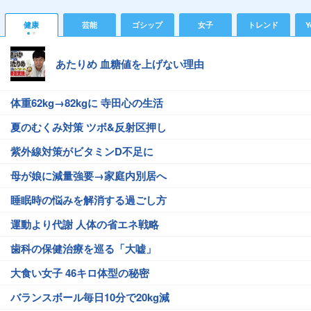
健康
芸能
ゴシップ
女子
トレンド
Y
あたりめ 血糖値を上げない理由
体重62kg→82kgに 寺田心の生活
夏のむくみ対策 ツボ&反射区押し
紫外線対策がビタミンD不足に
母が娘に減量強要→家庭内別居へ
睡眠時の悩みを解消する過ごし方
運動より代謝 人体の省エネ戦略
歯科の保健治療を巡る「大嘘」
大食い女子 46キロ体型の秘密
バランスボール毎日10分で20kg減