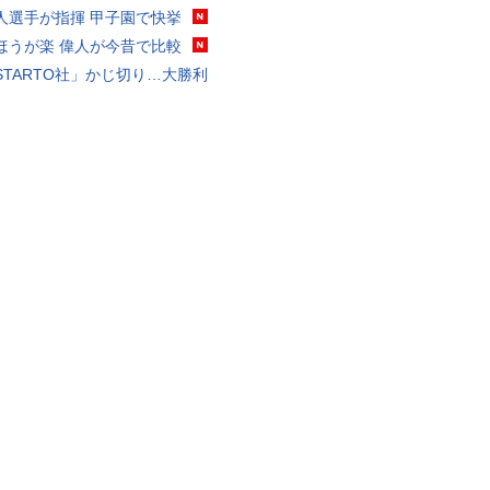
人選手が指揮 甲子園で快挙
ほうが楽 偉人が今昔で比較
STARTO社」かじ切り…大勝利