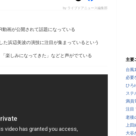
by ライブドアニュース編集部
のPR動画が公開されて話題になっている
現した浜辺美波の演技に注目が集まっているという
」「楽しみになってきた」などと声がでている
主要
台風
必要
ひろ
ステ
満員
注目
老後
上田
大谷