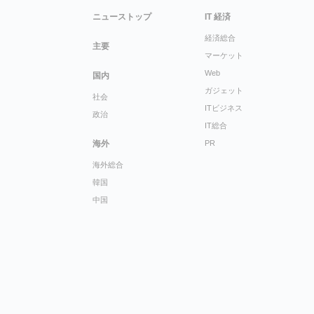
ニューストップ
IT 経済
経済総合
主要
マーケット
Web
国内
ガジェット
社会
ITビジネス
政治
IT総合
海外
PR
海外総合
韓国
中国