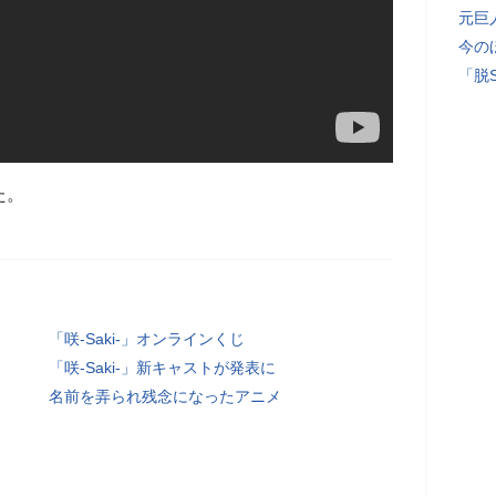
元巨
今の
「脱
た。
「咲-Saki-」オンラインくじ
「咲-Saki-」新キャストが発表に
名前を弄られ残念になったアニメ