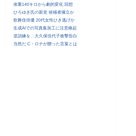
体重140キロから劇的変化 回想
ひろゆき氏の新党 候補者擁立か
歌舞伎俳優 20代女性ひき逃げか
生成AIでの写真集加工に注意喚起
逆訓練を…大久保佳代子衝撃告白
当然だ C・ロナが贈った言葉とは