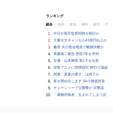
ランキング
総合
国内
政治
海外
経済
IT
1.
中日が新庄監督招聘を検討か
2.
大量注文キャンセル43億円以上か
3.
趣里 夫の密会報道で離婚決断か
4.
斉藤慎二被告 懲役7年を求刑
5.
女優・山本舞香 第1子を出産
6.
深夜アニメに喫煙描写 BPOで議論
7.
関東「真夏の暑さ」は終了か
8.
客を閉め出します SAで徹底対策
9.
チェーンソーで父襲撃か 目撃談
10.
「避難所格差」生まれてしまう訳