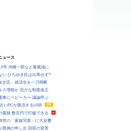
ニュース
13号 沖縄一部など暴風域に
ない ひろゆき氏は出馬せず?
ゆき氏、就活生を一刀両断
ルス増税か 厄介な制度改正
電車にベビーカー 議論呼ぶ
 古いPCが復活するUSB
の孤独 数百円で打破できる
綺世の「家族写真」に大反響
が異例の申し出 回収の背景