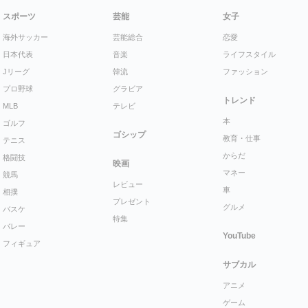
スポーツ
芸能
女子
海外サッカー
芸能総合
恋愛
日本代表
音楽
ライフスタイル
Jリーグ
韓流
ファッション
プロ野球
グラビア
トレンド
MLB
テレビ
本
ゴルフ
ゴシップ
教育・仕事
テニス
からだ
格闘技
映画
マネー
競馬
レビュー
車
相撲
プレゼント
グルメ
バスケ
特集
バレー
YouTube
フィギュア
サブカル
アニメ
ゲーム