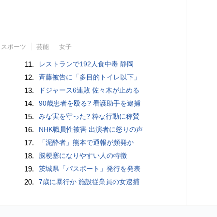
スポーツ
芸能
女子
11.
レストランで192人食中毒 静岡
12.
斉藤被告に「多目的トイレ以下」
13.
ドジャース6連敗 佐々木が止める
14.
90歳患者を殴る? 看護助手を逮捕
15.
みな実を守った? 粋な行動に称賛
16.
NHK職員性被害 出演者に怒りの声
17.
「泥酔者」熊本で通報が頻発か
18.
脳梗塞になりやすい人の特徴
19.
茨城県「パスポート」発行を発表
20.
7歳に暴行か 施設従業員の女逮捕